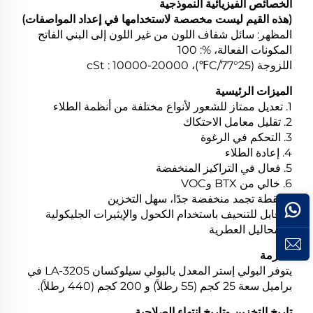
الخصائص الفيزيائية النموذجية
(هذه القيم ليست مخصصة لاستخدامها في إعداد المواصفات)
المظهر: سائل شفاف اللون من غير اللون إلى البني الفاتح
المكونات الفعالة، %: 100
اللزوجة (25°C/77℉)، cSt : 10000-20000
الميزات الرئيسية
1. تعديل ممتاز للشعور لأنواع مختلفة من أنظمة الطلاء
2. تقليل معامل الاحتكاك
3. التحكم في الرغوة
4. إعادة الطلاء
5. فعال في التراكيز المنخفضة
6. خالي من BTX وVOC
7. نقطة تجمد منخفضة جدًا، سهل التخزين
8. قابل للتنحيف باستخدام الكحول والإيثيرات الجليكولية
والمحاليل العطرية
الحزمة
يتوفر البولي إستر المعدل بالبولي سيلوكسان LA-3205 في
براميل سعة 25 كجم (55 رطلاً) و 200 كجم (440 رطلاً).
تاريخ التخزين وتاريخ انتهاء الصلاحية