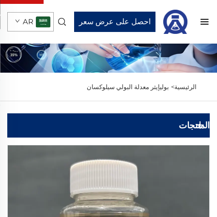
احصل على عرض سعر
AR
الرئيسية>
بوليإيثر معدلة البولي سيلوكسان
المنتجات