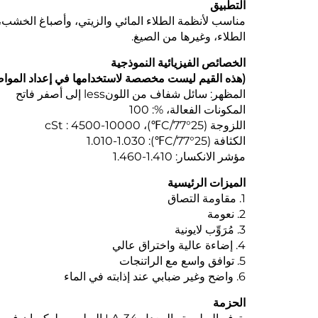
التطبيق
مناسب لأنظمة الطلاء المائي والزيتي، وأصباغ الخشب، 
الطلاء، وغيرها من الصيغ.
الخصائص الفيزيائية النموذجية
(هذه القيم ليست مخصصة لاستخدامها في إعداد الموا
المظهر: سائل شفاف من اللونless إلى أصفر فاتح
المكونات الفعالة، %: 100
اللزوجة (25°C/77℉)، cSt : 4500-10000
الكثافة (25°C/77℉): 1.010-1.030
مؤشر الانكسار: 1.410-1.460
الميزات الرئيسية
1. مقاومة التصاق
2. نعومة
3. مُرَوِّب لايونية
4. إضاءة عالية واختراق عالي
5. توافق واسع مع الراتنجات
6. واضح وغير ضبابي عند إذابته في الماء
الحزمة