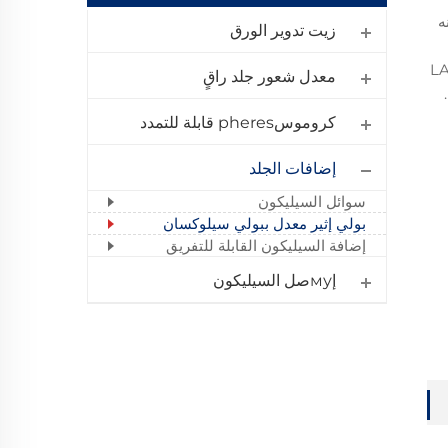
ه
زيت تدوير الورق
سطيح على السطح. يوفر LA-34
معدل شعور جلد راقٍ
كروموسpheres قابلة للتمدد
إضافات الجلد
سوائل السيليكون
بولي إثير معدل ببولي سيلوكسان
إضافة السيليكون القابلة للتفريق
إмуصل السيليكون