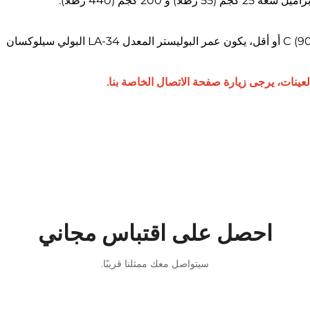
عند التخزين في حاوية مغلقة عند درجة حرارة 32°C (90°F) أو أقل، يكون عمر البوليستر المعدل LA-34 البولي سيلوكسان
عينات، يرجى زيارة صفحة الاتصال الخاصة بنا.
احصل على اقتباس مجاني
سيتواصل معك ممثلنا قريبًا.