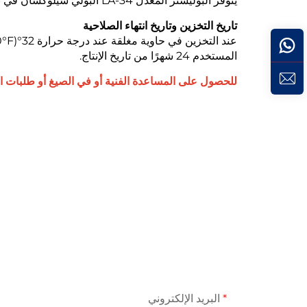
يتوفر البوليستر المعدل LA-34 البولي سيلوكسان في براميل سعة 25 كجم (55 رطلاً) و 200 كجم (440 رطلاً).
تاريخ التخزين وتاريخ انتهاء الصلاحية
المستخدم 24 شهرًا من تاريخ الإنتاج.
للحصول على المساعدة الفنية أو في الصيغ أو طلبات ال
البريد الإلكتروني