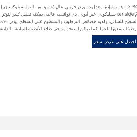
LA-34 هو بوليإيثر معدل ذو وزن جزيئي عالٍ مُشتق من البوليسيلوكسان. إن
مُ tenside سيليكوني غير أيوني ذي توافقية عالية، يمكنه تقليل كبير لتوتر
السطح للسائل، ولديه خصائص الترطيب والت
رطيبًا وشعورًا ناعمًا. كما يمكن استخدامه في طلاء الأنظمة المائية والذائبة.
احصل على عرض سعر