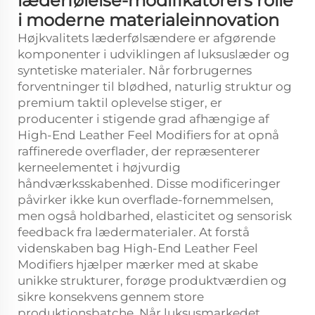
læderfølelse-modifikatorers rolle
i moderne materialeinnovation
Højkvalitets læderfølsændere
er afgørende
komponenter i udviklingen af luksuslæder og
syntetiske materialer. Når forbrugernes
forventninger til blødhed, naturlig struktur og
premium taktil oplevelse stiger, er
producenter i stigende grad afhængige af
High-End Leather Feel Modifiers for at opnå
raffinerede overflader, der repræsenterer
kerneelementet i højvurdig
håndværksskabenhed. Disse modificeringer
påvirker ikke kun overflade-fornemmelsen,
men også holdbarhed, elasticitet og sensorisk
feedback fra lædermaterialer. At forstå
videnskaben bag High-End Leather Feel
Modifiers hjælper mærker med at skabe
unikke strukturer, forøge produktværdien og
sikre konsekvens gennem store
produktionsbatche. Når luksusmarkedet