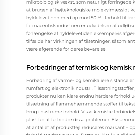
mikrobiologisk vækst, som naturligt forringede kva
at brugen af højteknologiske molekylmæssigt ko
hyldelevetiden med op mod 50 % i forhold til trad
farmaceutisk industrien er udvidelsen af udløbs
forlængelse af hyldelevetiden eksempelvis afgør
tilfælde har virkningen af tilsetninger, såsom ant
være afgørende for deres bevarelse.
Forbedringer af termisk og kemis
Forbedring af varme- og kemikaliere sistance e
rumfart og elektronikindustri. Tilsætningsstoffer 
produkter nu kan klare endnu hårdere forhold ud
tilsætning af flammehæmmende stoffer til tekst
brug i ekstreme forhold. Visse kemiske forbinde
plast for at forhindre disse problemer. Eksperime
at antallet af produktfejl reduceres markant – o