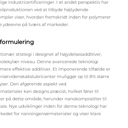
ge industricertificeringer. I et andet perspektiv har
lproduktionen ved at tilbyde højtydende
sempler viser, hvordan fremskridt inden for polymerer
re ydeevne på tværs af markeder.
 formulering
onær strategi i designet af højydelsesadditiver,
molekylær niveau. Denne avancerede teknologi
mere effektive additiver. Et imponerende tilfælde er
niørvidenskabslubricanter muliggør op til 8% større
lyser. Den afgørende aspekt ved
terialer kan designs præcist, hvilket fører til
gier på dette område, herunder nanokompositter til
ale. Nye udviklinger inden for denne teknologi har
edet for nanoingeniørmaterialer og viser klare