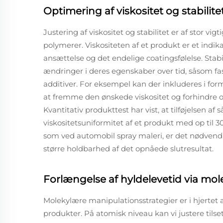
Optimering af viskositet og stabilite
Justering af viskositet og stabilitet er af stor 
polymerer. Viskositeten af et produkt er et indika
ansættelse og det endelige coatingsfølelse. Stab
ændringer i deres egenskaber over tid, såsom fa
additiver. For eksempel kan der inkluderes i for
at fremme den ønskede viskositet og forhindre 
Kvantitativ produkttest har vist, at tilføjelsen a
viskositetsuniformitet af et produkt med op til 30
som ved automobil spray maleri, er det nødvendig
større holdbarhed af det opnåede slutresultat.
Forlængelse af hyldelevetid via mol
Molekylære manipulationsstrategier er i hjertet a
produkter. På atomisk niveau kan vi justere tils