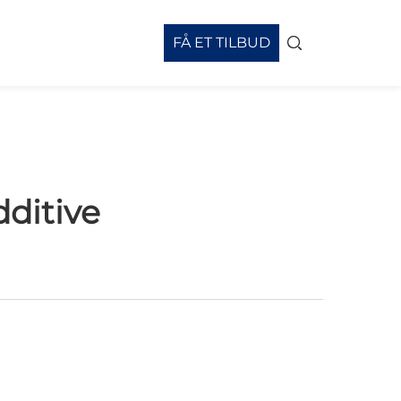
FÅ ET TILBUD
ditive