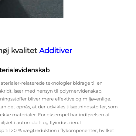
høj kvalitet
Additiver
terialevidenskab
rialer-relaterede teknologier bidrage til en
skridt, især med hensyn til polymervidenskab,
ingsstoffer bliver mere effektive og miljøvenlige.
n det opnås, at der udvikles tilsætningsstoffer, som
 række materialer. For eksempel har indførelsen af
ljøet i automobil- og flyindustrien. I
op til 20 % vægtreduktion i flykomponenter, hvilket