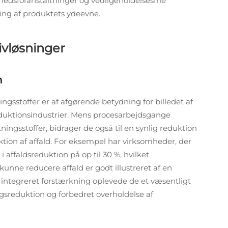
rhedsforanstaltninger og vedligeholdelsesfrie
ring af produktets ydeevne.
ivløsninger
n
ngsstoffer er af afgørende betydning for billedet af
produktionsindustrier. Mens procesarbejdsgange
ningsstoffer, bidrager de også til en synlig reduktion
tion af affald. For eksempel har virksomheder, der
i affaldsreduktion på op til 30 %, hvilket
kunne reducere affald er godt illustreret af en
t integreret forstærkning oplevede de et væsentligt
ngsreduktion og forbedret overholdelse af