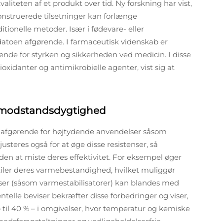
liteten af et produkt over tid. Ny forskning har vist,
nstruerede tilsetninger kan forlænge
itionelle metoder. Især i fødevare- eller
datoen afgørende. I farmaceutisk videnskab er
ende for styrken og sikkerheden ved medicin. I disse
ioxidanter og antimikrobielle agenter, vist sig at
k modstandsdygtighed
r afgørende for højtydende anvendelser såsom
justeres også for at øge disse resistenser, så
en at miste deres effektivitet. For eksempel øger
iler deres varmebestandighed, hvilket muliggør
lser (såsom varmestabilisatorer) kan blandes med
ntelle beviser bekræfter disse forbedringer og viser,
p til 40 % – i omgivelser, hvor temperatur og kemiske