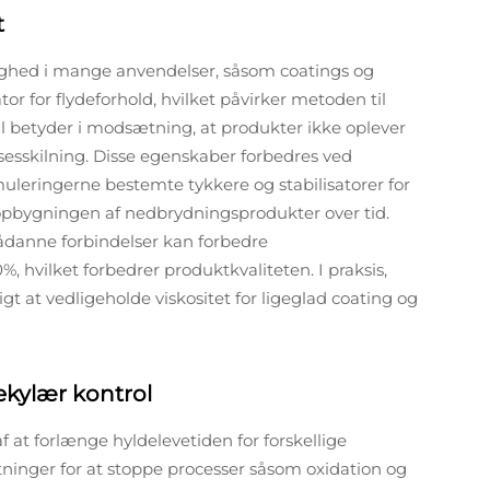
t
vigtighed i mange anvendelser, såsom coatings og
tor for flydeforhold, hvilket påvirker metoden til
il betyder i modsætning, at produkter ikke oplever
sesskilning. Disse egenskaber forbedres ved
muleringerne bestemte tykkere og stabilisatorer for
opbygningen af nedbrydningsprodukter over tid.
f sådanne forbindelser kan forbedre
%, hvilket forbedrer produktkvaliteten. I praksis,
t at vedligeholde viskositet for ligeglad coating og
ekylær kontrol
f at forlænge hyldelevetiden for forskellige
etninger for at stoppe processer såsom oxidation og