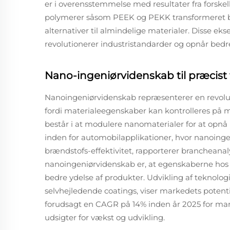
er i overensstemmelse med resultater fra forskelli
polymerer såsom PEEK og PEKK transformeret bi
alternativer til almindelige materialer. Disse ek
revolutionerer industristandarder og opnår bed
Nano-ingeniørvidenskab til præcist
Nanoingeniørvidenskab repræsenterer en revoluti
fordi materialeegenskaber kan kontrolleres på 
består i at modulere nanomaterialer for at opnå 
inden for automobilapplikationer, hvor nanoinge
brændstofs-effektivitet, rapporterer brancheana
nanoingeniørvidenskab er, at egenskaberne hos ma
bedre ydelse af produkter. Udvikling af teknolo
selvhejledende coatings, viser markedets potenti
forudsagt en CAGR på 14% inden år 2025 for mark
udsigter for vækst og udvikling.