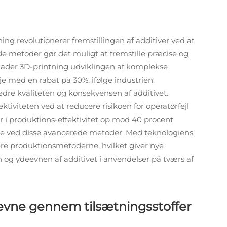
g revolutionerer fremstillingen af additiver ved at
de metoder gør det muligt at fremstille præcise og
illader 3D-printning udviklingen af komplekse
 med en rabat på 30%, ifølge industrien.
bedre kvaliteten og konsekvensen af additivet.
tiviteten ved at reducere risikoen for operatørfejl
r i produktions-effektivitet op mod 40 procent
lene ved disse avancerede metoder. Med teknologiens
ere produktionsmetoderne, hvilket giver nye
 og ydeevnen af additivet i anvendelser på tværs af
evne gennem tilsætningsstoffer