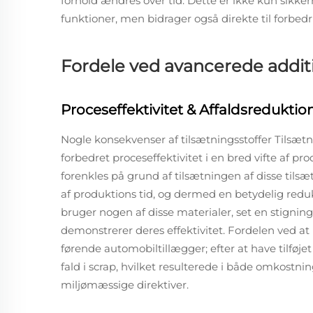
forhold ændres over tid. Dette er ikke kun sikke
funktioner, men bidrager også direkte til forbed
Fordele ved avancerede addit
Proceseffektivitet & Affaldsreduktio
Nogle konsekvenser af tilsætningsstoffer Tilsætni
forbedret proceseffektivitet i en bred vifte af 
forenkles på grund af tilsætningen af disse tilsæt
af produktions tid, og dermed en betydelig reduk
bruger nogen af disse materialer, set en stigning 
demonstrerer deres effektivitet. Fordelen ved at 
førende automobiltillægger; efter at have tilføje
fald i scrap, hvilket resulterede i både omkostni
miljømæssige direktiver.