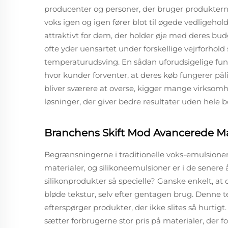
producenter og personer, der bruger produktern
voks igen og igen fører blot til øgede vedligeh
attraktivt for dem, der holder øje med deres bud
ofte yder uensartet under forskellige vejrforhold
temperaturudsving. En sådan uforudsigelige funk
hvor kunder forventer, at deres køb fungerer pål
bliver sværere at overse, kigger mange virksomhe
løsninger, der giver bedre resultater uden hele 
Branchens Skift Mod Avancerede Ma
Begrænsningerne i traditionelle voks-emulsioner 
materialer, og silikoneemulsioner er i de senere 
silikonprodukter så specielle? Ganske enkelt, a
bløde tekstur, selv efter gentagen brug. Denne t
efterspørger produkter, der ikke slites så hurtigt
sætter forbrugerne stor pris på materialer, der f