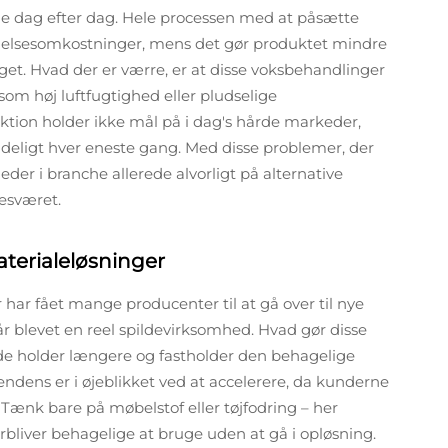
e dag efter dag. Hele processen med at påsætte
oldelsesomkostninger, mens det gør produktet mindre
get. Hvad der er værre, er at disse voksbehandlinger
 som høj luftfugtighed eller pludselige
tion holder ikke mål på i dag's hårde markeder,
ideligt hver eneste gang. Med disse problemer, der
der i branche allerede alvorligt på alternative
besværet.
terialeløsninger
har fået mange producenter til at gå over til nye
år blevet en reel spildevirksomhed. Hvad gør disse
t de holder længere og fastholder den behagelige
endens er i øjeblikket ved at accelerere, da kunderne
. Tænk bare på møbelstof eller tøjfodring – her
orbliver behagelige at bruge uden at gå i opløsning.