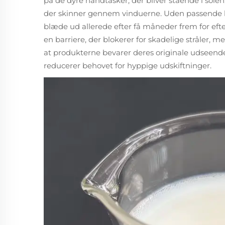
på de dyre håndtasker, der bliver stående i solen,
der skinner gennem vinduerne. Uden passende be
blæde ud allerede efter få måneder frem for efter
en barriere, der blokerer for skadelige stråler, 
at produkterne bevarer deres originale udseend
reducerer behovet for hyppige udskiftninger.