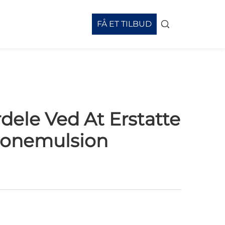
FÅ ET TILBUD
dele Ved At Erstatte
iconemulsion