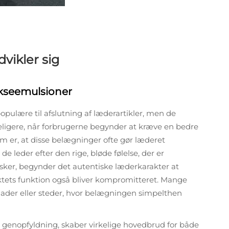
vikler sig
okseemulsioner
ulære til afslutning af læderartikler, men de
eligere, når forbrugerne begynder at kræve en bedre
m er, at disse belægninger ofte gør læderet
de leder efter den rige, bløde følelse, der er
ker, begynder det autentiske læderkarakter at
uktets funktion også bliver kompromitteret. Mange
lader eller steder, hvor belægningen simpelthen
 genopfyldning, skaber virkelige hovedbrud for både