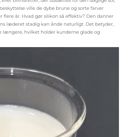
 eller bilindretter, der udsættes for den daglige sol,
skyttelse ville de dybe brune og sorte farver
 flere år. Hvad gør silikon så effektiv? Den danner
mens læderet stadig kan ånde naturligt. Det betyder,
e længere, hvilket holder kunderne glade og