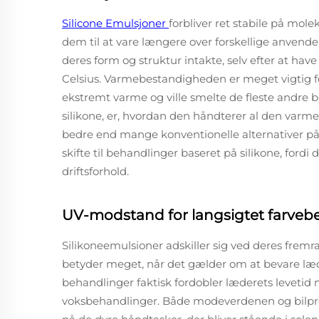
Silicone Emulsjoner
forbliver ret stabile på mol
dem til at vare længere over forskellige anvendel
deres form og struktur intakte, selv efter at hav
Celsius. Varmebestandigheden er meget vigtig for
ekstremt varme og ville smelte de fleste andre b
silikone, er, hvordan den håndterer al den varme 
bedre end mange konventionelle alternativer p
skifte til behandlinger baseret på silikone, for
driftsforhold.
UV-modstand for langsigtet farveb
Silikoneemulsioner adskiller sig ved deres frem
betyder meget, når det gælder om at bevare læderf
behandlinger faktisk fordobler læderets levet
voksbehandlinger. Både modeverdenen og bilpro