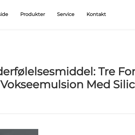
side
Produkter
Service
Kontakt
rfølelsesmiddel: Tre For
t Vokseemulsion Med Sil