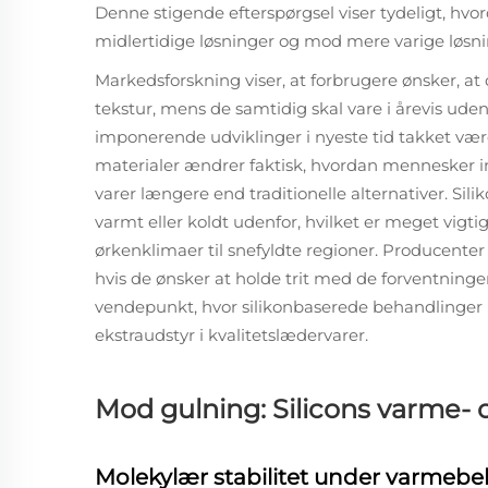
Denne stigende efterspørgsel viser tydeligt, hvo
midlertidige løsninger og mod mere varige løsni
Markedsforskning viser, at forbrugere ønsker, at
tekstur, mens de samtidig skal vare i årevis ude
imponerende udviklinger i nyeste tid takket være
materialer ændrer faktisk, hvordan mennesker in
varer længere end traditionelle alternativer. Si
varmt eller koldt udenfor, hvilket er meget vigtig
ørkenklimaer til snefyldte regioner. Producenter
hvis de ønsker at holde trit med de forventninger,
vendepunkt, hvor silikonbaserede behandlinger b
ekstraudstyr i kvalitetslædervarer.
Mod gulning: Silicons varme
Molekylær stabilitet under varmebe