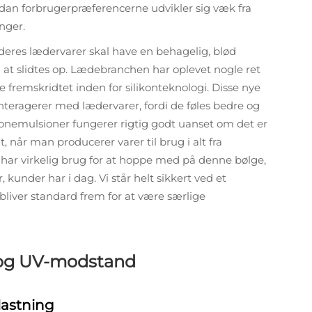
rdan forbrugerpræferencerne udvikler sig væk fra
nger.
 deres lædervarer skal have en behagelig, blød
n at slidtes op. Lædebranchen har oplevet nogle ret
 fremskridtet inden for silikonteknologi. Disse nye
teragerer med lædervarer, fordi de føles bedre og
likonemulsioner fungerer rigtig godt uanset om det er
t, når man producerer varer til brug i alt fra
 har virkelig brug for at hoppe med på denne bølge,
 kunder har i dag. Vi står helt sikkert ved et
liver standard frem for at være særlige
- og UV-modstand
lastning