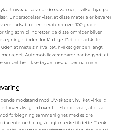
ekylært niveau, selv når de opvarmes, hvilket hjælper
ser. Undersøgelser viser, at disse materialer bevarer
e været udsat for temperaturer over 100 grader
 ting som bilindretter, da disse områder bliver
elægninger inden for få dage. Det, der adskiller
uden at miste sin kvalitet, hvilket gør den langt
å markedet. Automobilleverandører har begyndt at
di de simpelthen ikke bryder ned under normale
evaring
ragende modstand mod UV-skader, hvilket virkelig
arvers livlighed over tid. Studier viser, at disse
id mod forblegning sammenlignet med ældre
ducenterne har også lagt mærke til dette. Tænk