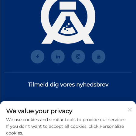
Tilmeld dig vores nyhedsbrev
Tilmeld dig vores nyhedsbrev for at modtage de nyeste
We value your privacy
branchenyt, opdateringer og indsigt fra vores team.
We use cookies and similar tools to provide our services.
If you don't want to accept all cookies, click Personalize
cookies.
Tilmeld