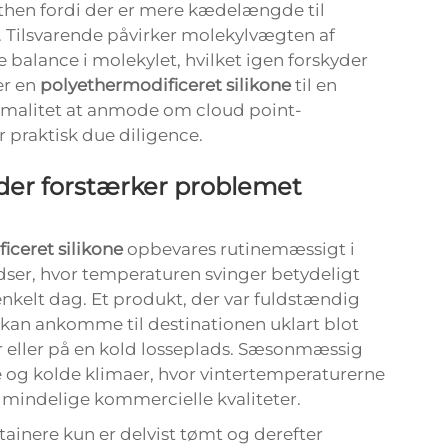
lthen fordi der er mere kædelængde til
. Tilsvarende påvirker molekylvægten af
balance i molekylet, hvilket igen forskyder
er en
polyethermodificeret silikone
til en
ormalitet at anmode om cloud point-
r praktisk due diligence.
 der forstærker problemet
iceret silikone
opbevares rutinemæssigt i
adser, hvor temperaturen svinger betydeligt
nkelt dag. Et produkt, der var fuldstændig
, kan ankomme til destinationen uklart blot
er eller på en kold losseplads. Sæsonmæssig
e og kolde klimaer, hvor vintertemperaturerne
lmindelige kommercielle kvaliteter.
tainere kun er delvist tømt og derefter