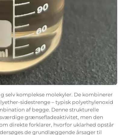
sig selv komplekse molekyler. De kombinerer
ether-sidestrenge – typisk polyethylenoxid
mbination af begge. Denne strukturelle
esværdige grænsefladeaktivitet, men den
m direkte forklarer, hvorfor uklarhed opstår
undersøges de grundlæggende årsager til