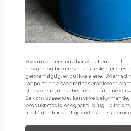
Hvis du nogensinde har åbnet en tromle
morgen og bemærket, at væsken er blevet 
gennemsigtig, er du ikke alene. Uklarhed v
rapporterede håndteringsproblemer bland
slutbrugere, der arbejder med denne klass
Selvom udseendet kan virke bekymrende, er
produkt stadig er egnet til brug – eller om 
forstå den bagvedliggende kemiske proce