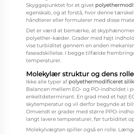
Skyggepunktet for et givet
polyethermodif
egenskab, og at forstå, hvor denne tærskel 
håndterer eller formulerer med disse mater
Det er værd at bemærke, at skyphænomene
polyether-kæder. Grader med højt indhold 
vise turbiditet gennem en anden mekanisme 
faseadskillelse. I begge tilfælde frembring
temperaturer.
Molekylær struktur og dens roll
Ikke alle typer af
polyethermodificeret sil
Balancen mellem EO- og PO-indholdet i p
enkeltdeterminant. En grad med et højt EO-
skytemperatur og vil derfor begynde at bli
Omvendt er grader med større PPO-indhold
langt lavere temperaturer, før turbiditet op
Molekylvægten spiller også en rolle. Længe