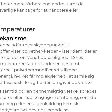
liteter mere sårbare end andre, samt de
varlige kan tage for at håndtere eller
emperaturer
mekanisme
 denne adfærd er skyggepunktet. I
toffer viser polyether-kæder – især dem, der er
ere kalder omvendt opløselighed. Deres
temperaturen falder. Under en bestemt
erne i
polyethermodificeret silikone
ergi, hvilket får molekylerne til at samle sig
r faseadskille sig fra den omgivende væske.
s samtidigt i en gennemsigtig væske, spredes
ske sløret eller mælkeagtige fremtoning, som du
urening eller en uigenkaldelig kemisk
termodynamisk ligevægtshændelse.