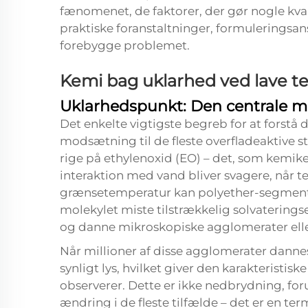
fænomenet, de faktorer, der gør nogle kva
praktiske foranstaltninger, formuleringsans
forebygge problemet.
Kemi bag uklarhed ved lave t
Uklarhedspunkt: Den centrale 
Det enkelte vigtigste begreb for at forstå
modsætning til de fleste overfladeaktive s
rige på ethylenoxid (EO) – det, som kemik
interaktion med vand bliver svagere, når 
grænsetemperatur kan polyether-segment
molekylet miste tilstrækkelig solvateringsen
og danne mikroskopiske agglomerater elle
Når millioner af disse agglomerater danne
synligt lys, hvilket giver den karakteristi
observerer. Dette er ikke nedbrydning, for
ændring i de fleste tilfælde – det er en 