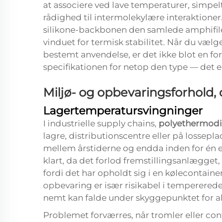
at associere ved lave temperaturer, simpe
rådighed til intermolekylære interaktioner
silikone-backbonen den samlede amphifile 
vinduet for termisk stabilitet. Når du vælg
bestemt anvendelse, er det ikke blot en f
specifikationen for netop den type — det e
Miljø- og opbevaringsforhold,
Lagertemperatursvingninger
I industrielle supply chains,
polyethermodif
lagre, distributionscentre eller på lossepl
mellem årstiderne og endda inden for én e
klart, da det forlod fremstillingsanlægget
fordi det har opholdt sig i en kølecontain
opbevaring er især risikabel i temperered
nemt kan falde under skyggepunktet for a
Problemet forværres, når tromler eller con