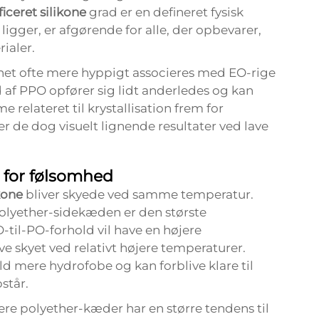
iceret silikone
grad er en defineret fysisk
ligger, er afgørende for alle, der opbevarer,
ialer.
t ofte mere hyppigt associeres med EO-rige
af PPO opfører sig lidt anderledes og kan
relateret til krystallisation frem for
er de dog visuelt lignende resultater ved lave
e for følsomhed
ikone
bliver skyede ved samme temperatur.
olyether-sidekæden er den største
til-PO-forhold vil have en højere
ve skyet ved relativt højere temperaturer.
 mere hydrofobe og kan forblive klare til
står.
re polyether-kæder har en større tendens til