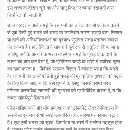
चिपकने की क्षमता, लचीलापन, चमक स्तर और रगड़ प्रतिरोधकता
इस चरण के दौरान चुने गए और लागू किए गए चमड़ा रसायनों द्वारा
निर्धारित की जाती हैं।
उच्च-प्रदर्शन वाले चमड़े के रसायनों का उचित रूप से आवेदन करने
से एक छिपी हुई चमड़े की सतह पर उपस्थित नगण्य सतही दाग, निशान
या दाने की अनियमितताओं को दृश्यतः सुसंगत सतह बनाकर बचाया
जा सकता है। हालाँकि, इसे सावधानीपूर्ण रूप से संतुलित किया जाना
चाहिए, क्योंकि अत्यधिक भराव या लेपन चमड़े के प्राकृतिक दाने के
लक्षण को कम कर देता है, जो प्रीमियम चमड़े के खंडों में सर्वोच्च मूल्य
का दावा करता है। फिनिश रसायन विज्ञान में कौशल यह है कि चमड़े
के रसायनों का उपयोग छिपी हुई चमड़े की प्राकृतिक गुणवत्ता को बढ़ाने
के लिए किया जाए, न कि उसे छुपाने के लिए; जिससे प्राप्त ग्रेड
परिणाम वास्तविक सामग्री की गुणवत्ता को प्रतिबिंबित करता है, न कि
केवल सौंदर्यपूर्ण छिपाव को।
फील मॉडिफायर्स और मोम इमल्शन्स को टॉपकोट लेदर केमिकल्स के
रूप में लागू करने से भी स्पर्श-आधारित ग्रेड धारणा पर प्रभाव पड़ता
है। एक ऐसी चमड़ा जो सूखा, चिपचिपा या स्पर्श में असंगत महसूस होता
है, उसका ग्रेड उसके संरचनात्मक गुणों के बावजूद कम कर दिया