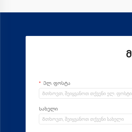
გახადა
Მ
Ელ. ფოსტა
Სახელი