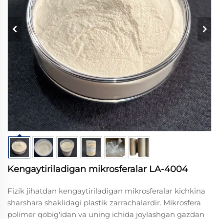
Kengaytiriladigan mikrosferalar LA-4004
Fizik jihatdan kengaytiriladigan mikrosferalar kichkina
sharshara shaklidagi plastik zarrachalardir. Mikrosfera
polimer qobig'idan va uning ichida joylashgan gazdan