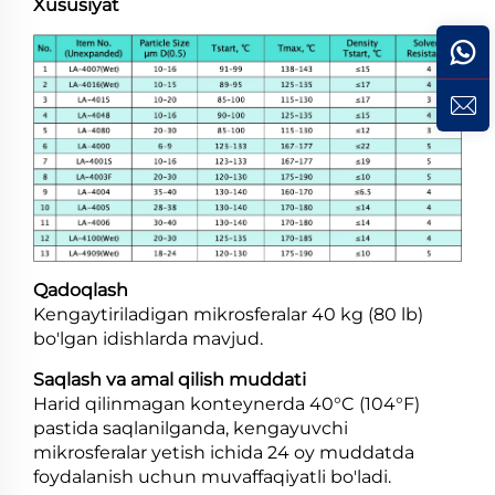
Xususiyat
Qadoqlash
Kengaytiriladigan mikrosferalar 40 kg (80 lb)
bo'lgan idishlarda mavjud.
Saqlash va amal qilish muddati
Harid qilinmagan konteynerda 40°C (104°F)
pastida saqlanilganda, kengayuvchi
mikrosferalar yetish ichida 24 oy muddatda
foydalanish uchun muvaffaqiyatli bo'ladi.