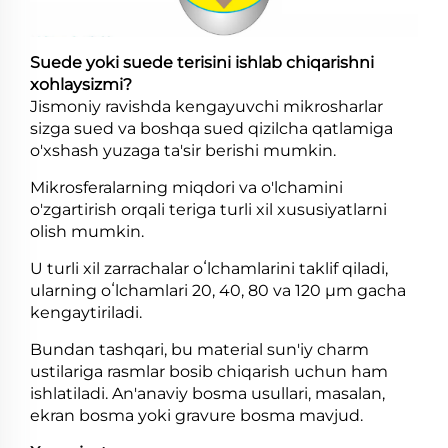
Suede yoki suede terisini ishlab chiqarishni
xohlaysizmi?
Jismoniy ravishda kengayuvchi mikrosharlar
sizga sued va boshqa sued qizilcha qatlamiga
o'xshash yuzaga ta'sir berishi mumkin.
Mikrosferalarning miqdori va o'lchamini
o'zgartirish orqali teriga turli xil xususiyatlarni
olish mumkin.
U turli xil zarrachalar oʻlchamlarini taklif qiladi,
ularning oʻlchamlari 20, 40, 80 va 120 μm gacha
kengaytiriladi.
Bundan tashqari, bu material sun'iy charm
ustilariga rasmlar bosib chiqarish uchun ham
ishlatiladi. An'anaviy bosma usullari, masalan,
ekran bosma yoki gravure bosma mavjud.