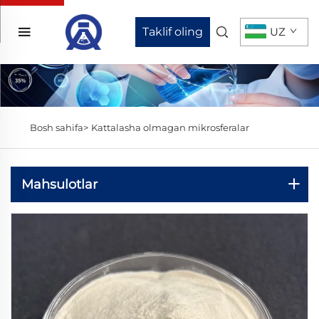
Taklif oling
UZ
Bosh sahifa>
Kattalasha olmagan mikrosferalar
Mahsulotlar