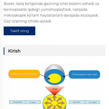
iborat. Issiq bo'lganda gazning ichki bosimi oshadi va
termoplastik qobig'i yumshoqlashadi, natijada
mikroskopik ko'lam hayratlanarli darajada ko'payadi.
Gaz to'pning ichida qoladi.
Taklif oling
Kirish