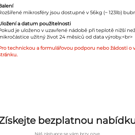
Balení
Rozšířené mikrosféry jsou dostupné v 56kg (~ 123lb) bub
Uložení a datum použitelnosti
Pokud je uloženo v uzavřené nádobě při teplotě nižší ne
mikročástice užitný život 24 měsíců od data výroby.<br>
Pro technickou a formulářovou podporu nebo žádosti o v
stránku.
Získejte bezplatnou nabídk
Náš zástupce se vám brzy ozve.