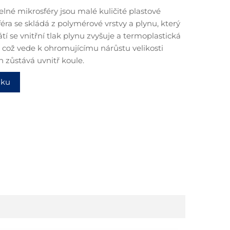
telné mikrosféry jsou malé kuličité plastové
féra se skládá z polymérové vrstvy a plynu, který
řátí se vnitřní tlak plynu zvyšuje a termoplastická
, což vede k ohromujícímu nárůstu velikosti
n zůstává uvnitř koule.
dku