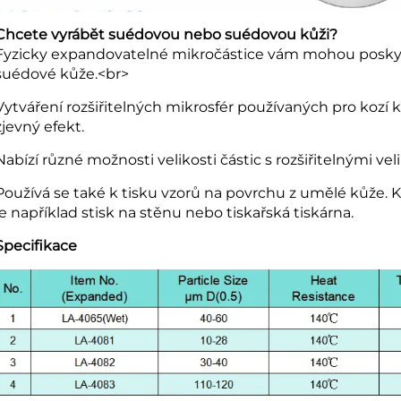
Chcete vyrábět suédovou nebo suédovou kůži?
Fyzicky expandovatelné mikročástice vám mohou poskyt
suédové kůže.<br>
Vytváření rozšiřitelných mikrosfér používaných pro kozí
zjevný efekt.
Nabízí různé možnosti velikosti částic s rozšiřitelnými vel
Používá se také k tisku vzorů na povrchu z umělé kůže. K 
je například stisk na stěnu nebo tiskařská tiskárna.
Specifikace