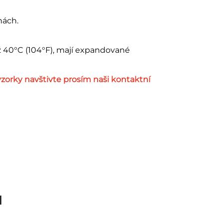
nách.
ž 40°C (104°F), mají expandované
zorky navštivte prosím naši kontaktní
u