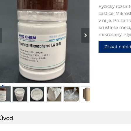
Fyzicky rozšiři
částice. Mikros
v ní je. Při zah
krusta se měčí
mikrosféry. Ply
Získat nabí
Úvod