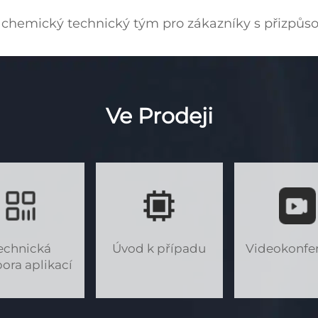
í chemický technický tým pro zákazníky s přizpů
Ve Prodeji
echnická
Úvod k případu
Videokonfe
ora aplikací