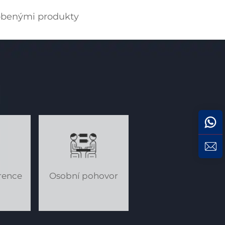
sobenými produkty
rence
Osobní pohovor