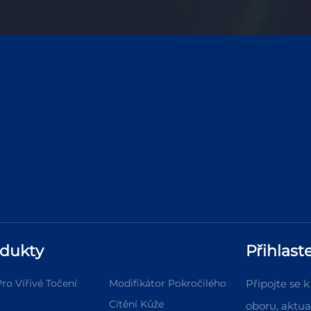
dukty
Přihlast
Pro Vířivé Točení
Modifikátor Pokročilého
Připojte se 
Cítění Kůže
oboru, aktua