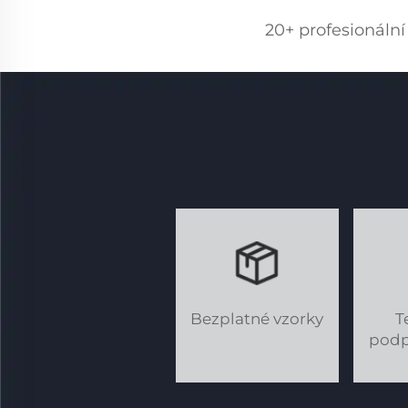
20+ profesionáln
Bezplatné vzorky
T
podp