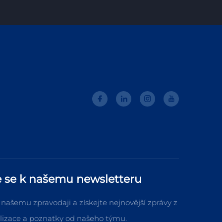
e se k našemu newsletteru
k našemu zpravodaji a získejte nejnovější zprávy z
lizace a poznatky od našeho týmu.