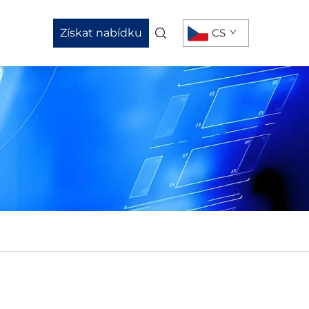
Získat nabídku
CS