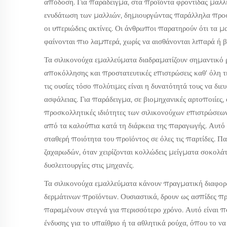
απόδοση. Για παράδειγμα, στα προϊόντα φροντίδας μαλλι
ενυδάτωση των μαλλιών, δημιουργώντας παράλληλα προ
οι υπεριώδεις ακτίνες. Οι άνθρωποι παρατηρούν ότι τα 
φαίνονται πιο λαμπερά, χωρίς να αισθάνονται λιπαρά ή β
Τα σιλικονούχα εμαλλεύματα διαδραματίζουν σημαντικό 
αποκόλλησης και προστατευτικές επιστρώσεις καθ' όλη 
τις ουσίες τόσο πολύτιμες είναι η δυνατότητά τους να διευ
ασφάλειας. Για παράδειγμα, σε βιομηχανικές αρτοποιίες
προσκολλητικές ιδιότητες των σιλικονούχων επιστρώσεω
από τα καλούπια κατά τη διάρκεια της παραγωγής. Αυτό μ
σταθερή ποιότητα του προϊόντος σε όλες τις παρτίδες. Π
ζαχαρωδών, όταν χειρίζονται κολλώδεις μείγματα σοκολ
δυσλειτουργίες στις μηχανές.
Τα σιλικονούχα εμαλλεύματα κάνουν πραγματική διαφορ
δερμάτινων προϊόντων. Ουσιαστικά, δρουν ως ασπίδες π
παραμένουν στεγνά για περισσότερο χρόνο. Αυτό είναι π
ένδυσης για το υπαίθριο ή τα αθλητικά ρούχα, όπου το ν