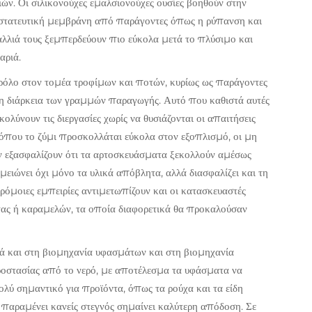
ών. Οι σιλικονούχες εμαλσιονούχες ουσίες βοηθούν στην
στατευτική μεμβράνη από παράγοντες όπως η ρύπανση και
μαλλιά τους ξεμπερδεύουν πιο εύκολα μετά το πλύσιμο και
αριά.
ρόλο στον τομέα τροφίμων και ποτών, κυρίως ως παράγοντες
τη διάρκεια των γραμμών παραγωγής. Αυτό που καθιστά αυτές
κολύνουν τις διεργασίες χωρίς να θυσιάζονται οι απαιτήσεις
, όπου το ζύμι προσκολλάται εύκολα στον εξοπλισμό, οι μη
ν εξασφαλίζουν ότι τα αρτοσκευάσματα ξεκολλούν αμέσως
ειώνει όχι μόνο τα υλικά απόβλητα, αλλά διασφαλίζει και τη
αρόμοιες εμπειρίες αντιμετωπίζουν και οι κατασκευαστές
άτας ή καραμελών, τα οποία διαφορετικά θα προκαλούσαν
ά και στη βιομηχανία υφασμάτων και στη βιομηχανία
ροστασίας από το νερό, με αποτέλεσμα τα υφάσματα να
ολύ σημαντικό για προϊόντα, όπως τα ρούχα και τα είδη
α παραμένει κανείς στεγνός σημαίνει καλύτερη απόδοση. Σε