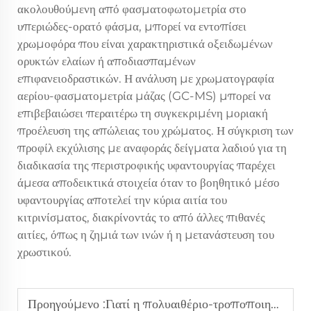
ακολουθούμενη από φασματοφωτομετρία στο
υπεριώδες-ορατό φάσμα, μπορεί να εντοπίσει
χρωμοφόρα που είναι χαρακτηριστικά οξειδωμένων
ορυκτών ελαίων ή αποδιασπαμένων
επιφανειοδραστικών. Η ανάλυση με χρωματογραφία
αερίου-φασματομετρία μάζας (GC-MS) μπορεί να
επιβεβαιώσει περαιτέρω τη συγκεκριμένη μοριακή
προέλευση της απώλειας του χρώματος. Η σύγκριση των
προφίλ εκχύλισης με αναφοράς δείγματα λαδιού για τη
διαδικασία της περιστροφικής υφαντουργίας παρέχει
άμεσα αποδεικτικά στοιχεία όταν το βοηθητικό μέσο
υφαντουργίας αποτελεί την κύρια αιτία του
κιτρινίσματος, διακρίνοντάς το από άλλες πιθανές
αιτίες, όπως η ζημιά των ινών ή η μετανάστευση του
χρωστικού.
Προηγούμενο :
Γιατί η πολυαιθέριο-τροποποιημένη πυριτική ρητίνη σας θολώνει σε χαμηλές θερμοκρασίες;