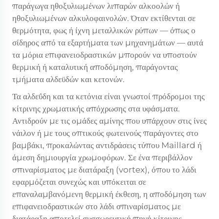
παράγωγα ηθοξυλιωμένων λιπαρών αλκοολών ή
ηθοξυλιωμένων αλκυλοφαινολών. Όταν εκτίθενται σε
θερμότητα, φως ή ίχνη μεταλλικών ρύπων — όπως ο
σίδηρος από τα εξαρτήματα των μηχανημάτων — αυτά
τα μόρια επιφανειοδραστικών μπορούν να υποστούν
θερμική ή καταλυτική αποδόμηση, παράγοντας
τμήματα αλδεϋδών και κετονών.
Τα αλδεΰδη και τα κετόνια είναι γνωστοί πρόδρομοι της
κίτρινης χρωματικής απόχρωσης στα υφάσματα.
Αντιδρούν με τις ομάδες αμίνης που υπάρχουν στις ίνες
νάιλον ή με τους οπτικούς φωτεινούς παράγοντες στο
βαμβάκι, προκαλώντας αντιδράσεις τύπου Maillard ή
άμεση δημιουργία χρωμοφόρων. Σε ένα περιβάλλον
σπιναρίσματος με διατάραξη (vortex), όπου το λάδι
εφαρμόζεται συνεχώς και υπόκειται σε
επαναλαμβανόμενη θερμική έκθεση, η αποδόμηση των
επιφανειοδραστικών στο λάδι σπιναρίσματος με
διατάραξη αποτελεί συσσωρευτική πηγή κίτρινης