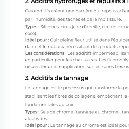
2. Additifs hydrofuges et répulsifs à 
Ces additifs créent une barrière qui repousse l'
par l'humidité, des taches et de la moisissure.
Types
: Silicones, cires (cire d'abeille, cire de c
coco).
Idéal pour
: Cuir pleine fleur utilisé dans l'équip
daim et le nubuck nécessitent des produits répuls
Les considérations
: Les additifs imperméabilisant
en particulier pour les chaussures. Les fluoropo
nécessiter une réapplication sur les zones très us
3. Additifs de tannage
Le tannage est le processus qui transforme la peau
stabilisent les fibres de collagène, empêchant l
fondamentales du cuir.
Types
: Sels de chrome (tannage au chrome), tani
aldéhydes.
Idéal pour
: Le tannage au chrome est idéal pour 