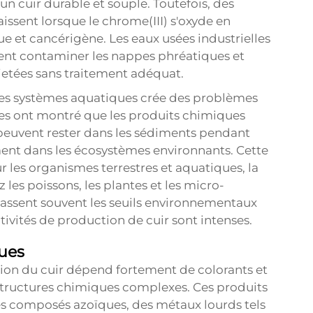
n cuir durable et souple. Toutefois, des
sent lorsque le chrome(III) s'oxyde en
et cancérigène. Les eaux usées industrielles
t contaminer les nappes phréatiques et
rejetées sans traitement adéquat.
 les systèmes aquatiques crée des problèmes
s ont montré que les produits chimiques
 peuvent rester dans les sédiments pendant
ment dans les écosystèmes environnants. Cette
 les organismes terrestres et aquatiques, la
es poissons, les plantes et les micro-
assent souvent les seuils environnementaux
ivités de production de cuir sont intenses.
ques
tion du cuir dépend fortement de colorants et
tructures chimiques complexes. Ces produits
es composés azoïques, des métaux lourds tels