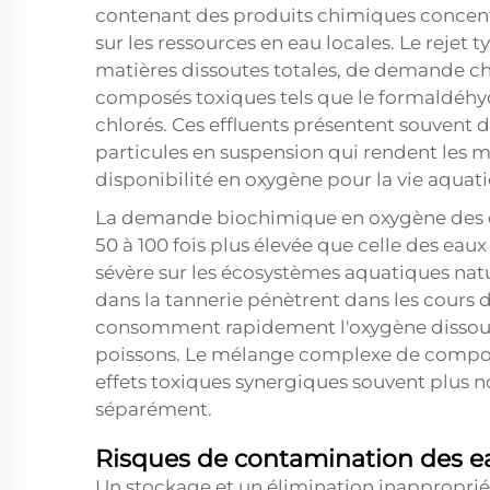
contenant des produits chimiques concentré
sur les ressources en eau locales. Le reje
matières dissoutes totales, de demande ch
composés toxiques tels que le formaldéhyd
chlorés. Ces effluents présentent souvent
particules en suspension qui rendent les m
disponibilité en oxygène pour la vie aquat
La demande biochimique en oxygène des eau
50 à 100 fois plus élevée que celle des ea
sévère sur les écosystèmes aquatiques natu
dans la tannerie pénètrent dans les cours d
consomment rapidement l'oxygène dissous, 
poissons. Le mélange complexe de compos
effets toxiques synergiques souvent plus n
séparément.
Risques de contamination des e
Un stockage et un élimination inappropriés