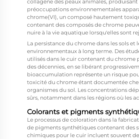
collagène des peaux animales, produisant u
préoccupations environnementales apparais
chrome(VI), un composé hautement toxique 
contenant des composés de chrome peuven
nuire à la vie aquatique lorsqu'elles sont 
La persistance du chrome dans les sols et
environnementaux à long terme. Des étude
utilisés dans le cuir contenant du chrome
des décennies, en se libérant progressive
bioaccumulation représente un risque pour
toxicité du chrome étant documentée chez l
organismes du sol. Les concentrations dép
sûrs, notamment dans les régions où les act
Colorants et pigments synthéti
Le processus de coloration dans la fabrica
de pigments synthétiques contenant des s
chimiques pour le cuir incluent souvent d