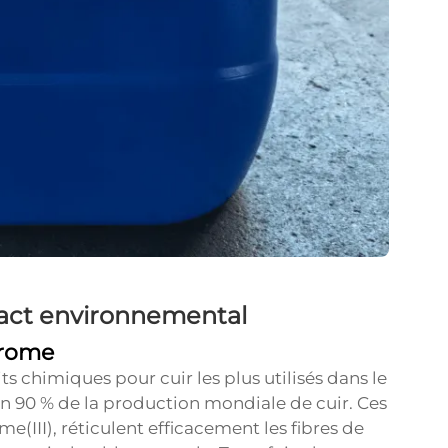
act environnemental
hrome
s chimiques pour cuir les plus utilisés dans le
n 90 % de la production mondiale de cuir. Ces
e(III), réticulent efficacement les fibres de