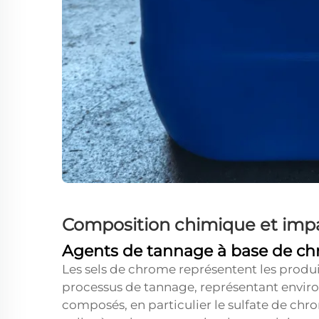
Composition chimique et imp
Agents de tannage à base de c
Les sels de chrome représentent les produit
processus de tannage, représentant enviro
composés, en particulier le sulfate de chrom