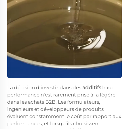
La décision d’investir dans des
additifs
haute
performance n’est rarement prise à la légère
dans les achats B2B. Les formulateurs,
ingénieurs et développeurs de produits
évaluent constamment le coût par rapport aux
performances, et lorsqu’ils choisissent