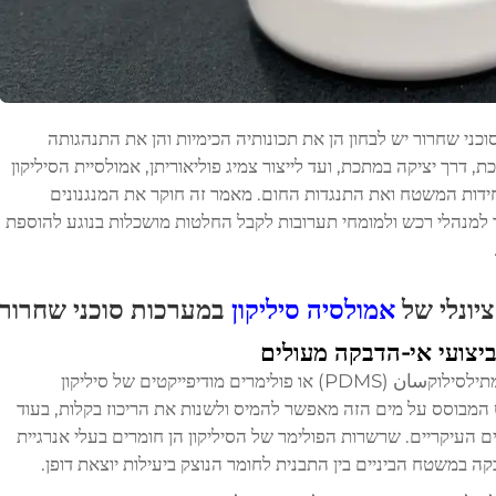
כני שחרור יש לבחון הן את תכונותיה הכימיות והן את התנהגותה
 דרך יציקה במתכת, ועד לייצור צמיג פוליאוריתן, אמולסיית הסיליקון
ידות המשטח ואת התנגדות החום. מאמר זה חוקר את המנגנונים
ר למנהלי רכש ולמומחי תערובות לקבל החלטות מושכלות בנוגע להוספת
יונלי של
אמולסיה סיליקון
במערכות סוכני שחרור
יצועי אי-הדבקה מעולים
אמולסיית סיליקון מורכבת מפולימרים של פולידימתילסילוקسان (PDMS) או פולימרים מודיפייקטים של סיליקון
 המבוסס על מים הזה מאפשר להמיס ולשנות את הריכוז בקלות, בעוד
ם העיקריים. שרשרות הפולימר של הסיליקון הן חומרים בעלי אנרגיית
ה במשטח הביניים בין התבנית לחומר הנוצק ביעילות יוצאת דופן.