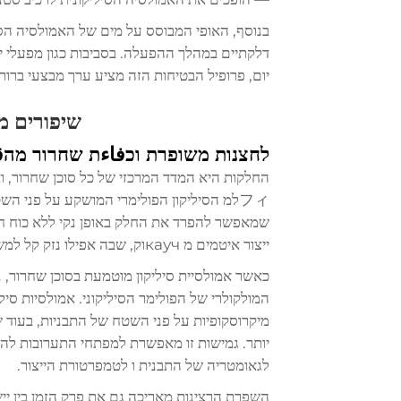
בנוסף, האופי המבוסס על מים של האמולסיה הס
דלקתיים במהלך ההפעלה. בסביבות כגון מפעלי ייצ
יום, פרופיל הבטיחות הזה מציע ערך מבצעי ברור.
שיפורים מ
לחצנות משופרת וכفاءת שחרור מהق
החלקות היא המדד המרכזי של כל סוכן שחרור, וא
フィלמ הסיליקון הפולימרי המושקע על פני ה
שמאפשר להפרד את החלק באופן נקי ללא כוח חיצו
ייצור איטמים מ каучוק, שבה אפילו נזק קל למשטח פוגע באיכות המוצר.
כאשר אמולסיית סיליקון מוטמעת בסוכן שחרור, 
המולקולרי של הפולימר הסיליקוני. אמולסיות סיל
מיקרוסקופיות על פני השטח של התבניות, בעוד 
יותר. גמישות זו מאפשרת למפתחי התערובות לה
לגאומטריה של התבנית ו לטמפרטורת הייצור.
השפרת הרצינות מאריכה גם את פרק הזמן בין ייש