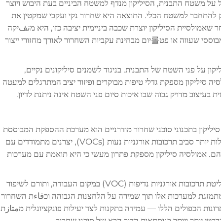
 על משטח התבנית, הסיליקון מנדף למשטח הביניים בעת היבוש ויוצר
 להתחבר למשטח הכלי. התוצאה היא שחרור נקי ועקבי שמקטין את
שאמולסיית הסיליקון יוצרת שכבה ביניימית יציבה כזו, היא מتفיקה
במידה משמעותית בסוכני שחרור קונבנציונליים מבוססי שעווה או פט롤יום מבחינת עקביות השחרור לאורך מחזורי ייצור
ון על פני השטח של התבנית. בניגוד לשמנים סיליקונים נקיים,
יה סיליקון מספקת גדלי טיפות מבוקרים ופיזור יציב המתרגלים למעטה
ת בעיצוב מדויק גבוה שבו איכות סיום פני השטח אינה ניתנת לדיון.
יליקון בתכנוני סוכני שחרור מודרניים הוא מערכת ההספקת המבוססת
על מים. ככל שסביבות הרגולטוריות הופכות מגבילות יותר סביב תרכובות אורגניות נעות (VOCs), יצרנים מתמודדים עם
הם. אמולסיה סיליקון מספקת פתרון מעשי כי היא תואמת עם מערכות
המעבר לסוכני שחרור מבוססי מים מפחית את פליטת תרכובות אורגניות נדיפות (VOC) במקום העבודה, ותורם לשיפור
מתמזגת למערכות אלו תוך שמירה על הלחצנות הגבוהה וכفاءת השחרור
רונות הכפולים הללו — עמידה בתקנות לצד יעילות פונקציונלית מمتازת
טי יותר ויותר בנוסחאות הדור הבא של סוכני שחרור.