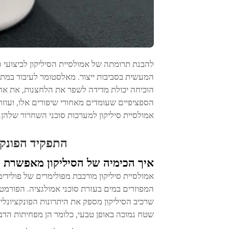
להבנת תרומתה של אמולסיית הסיליקון לביצועי סו
המעשית בסביבות ייצור. מאלסטומר לעיבוד במתכת,
הוכיחה יכולת מדידה לשפר את הלחצנות, את אח
הספציפיים שעומדים מאחורי שיפורים אלו, ועוז
אמולסיית סיליקון למערכות סוכני השחרור שלהן.
התפקיד הפונקצ
איך הכימיה של הסיליקון מאפשרת ב
המפוזרים במים בעזרת סוכני אמולגציה. הפורמט
שרכיב הסיליקון מספק את היתרונות הפונקציונליי
שטח נמוכה באופן טבעי, כלומר הן מפחיתות הדבק