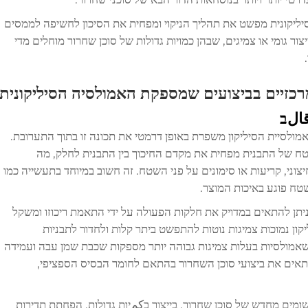
יליקונית מפשט את תהליך הניקוי ומפחית את הסיכון לחשיפה לממסים
ור גומי או צמיגים, שבהן כמויות גדולות של סוכן שחרור מוחלים מדי
רכזיים בביצועים שמספקת האמולסיה הסיליקונית
الב
מולסיית הסיליקון משפרת באופן דרמטי את תכונה זו בתוך התערובת.
שטח של התבנית מפחית את מקדם החיכוך בין התבנית לחלק, מה
ני, קריעות או סימונים על פני השטח. זה חשוב במיוחד בתעשייה כמו
ניתן להתאים במדויק את חלקות הפעולה על ידי התאמת ריכוזו ומשקל
יקון נמוכות צמיגות נוטות להתפשט ביתר קלות ולחדור לתבניות
שאמולסיות בעלות צמיגות גבוהה יותר מספקות שכבת שמן עבה ועמידה
תאים את ביצועי סוכן השחרור בהתאם לחומר הבסיס הספציפי,
ומים מחדש של סוכן שחרור. בייצור בكمיות גדולות, הפחתת תדירות