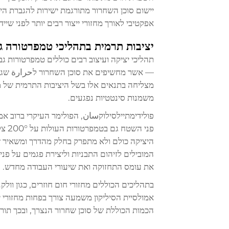
יישום סוכן השחרור מתורגמת ישירות להגברת היע
אפקטיבי לאורך מחזורי ייצור רבים יותר לפני שיי
יציבות תרמית בתהליכי טמפרטורה ג
תהליכי יציקה ועיצוב רבים כוללים טמפרטורות גב
— אשר מחשיפים את סוכן השחרור לحرارة שגורמת
מצליחה בתנאים אלו בשל היציבות התרמית של מ
משמנות סינטטיות נפגעים.
פולידימתיילסילוקسان, הפולימר העיקרי ברוב אמו
פני 
היציקה כולם ולא מתפרק בחלק מהדרך ומשאיר ש
המובילים לזיהום התבניות וליצירת פגמים על פנ
את עומס התחזוקה ואת שיעורי העבודה מחדש.
בתהליכים הכוללים מחזורי חום חוזרים, כגון וולק
אמולסיית הסיליקון משמעה צורך בפחות מחזורי 
הכמות הכוללת של סוכן שחרור הנצרך, ובכך תורם