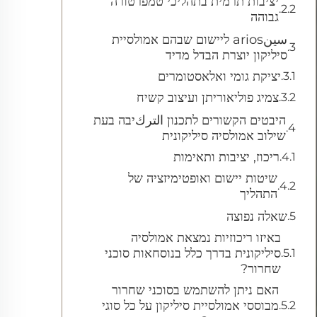
יציבות תרמית בתהליכי טמפרטורה
גבוהה
سينarios ליישום שבהם אמולסיית
סיליקון יוצרת הבדל מדיד
יציקת גומי ואלאסטומרים
צמיג פוליאוריתן ועיצוב קשיח
היבטים הקשורים לתכנון التركיבה בעת
שילוב אמולסיה סיליקונית
ריכוז, יציבות ותאימות
שיטות יישום ואופטימיזציה של
התהליך
שאלה נפוצה
באיזו ריכוזיות נמצאת אמולסיה
סיליקונית בדרך כלל בנוסחאות סוכני
שחרור?
האם ניתן להשתמש בסוכני שחרור
מבוססי אמולסיית סיליקון על כל סוגי