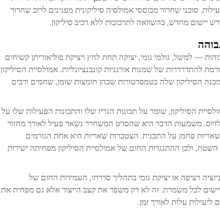
ילות. סוכני שחרור מבוססי אמולסיה סיליקונית מפגינים לרוב שחרור
דרש יישום מחדש, בהשוואה לתרכובות ללא רכיב סיליקון.
בוהה
והות — למשל, גולמי גומי, יציקה תחת לחץ ויציקת פוליאוריתן קשיחים
 להתדרדרות של שמנות אורגניות קונבנציונליות. אמולסיית הסיליקון
בנה הסיליקון שלה בטמפרטורות שבהן חומצות שומן, שחמים ורבים
לסיית הסיליקון, שומר על תכונות הגריז שלו והתכונות הפעילות שלו על
השטח גם בטמפרטורות העולות על 200° צלזיוס. משמעות הדבר היא שהסרט המשחרר נשאר פעיל לאורך מחזור
אריות פחמן על התבנית. הצטברות שאריות היא אחת הגורמים
י השטח, ולכן ההתנגדות החום של אמולסיית הסיליקון מפחיתה ישירות
ניזציה רציפה או יציקת גומי בתהליך סדרתי, העמידות החום של
יישום לכל משמרת. זה לא רק משפר את קצב הייצור אלא גם מפחית את
 ליעילות עלות לאורך זמן.