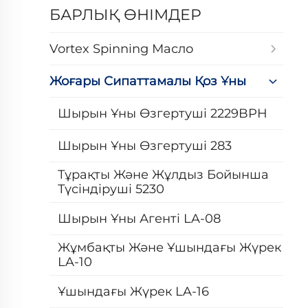
БАРЛЫҚ ӨНІМДЕР
Vortex Spinning Масло
Жоғары Сипаттамалы Қоз Ұны
Шырын Ұны Өзгертуші 2229BPH
Шырын Ұны Өзгертуші 283
Тұрақты Және Жұлдыз Бойынша
Түсіндіруші 5230
Шырын Ұны Агенті LA-08
Жұмбақты Және Ұшындағы Жүрек
LA-10
Ұшындағы Жүрек LA-16