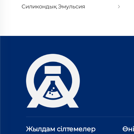
Силикондық Эмульсия
Жылдам сілтемелер
Өн