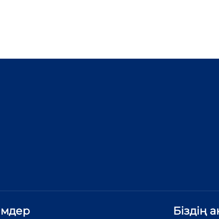
імдер
Біздің 