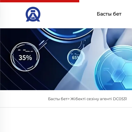
Басты бет
Басты бет>
Жібекті сезіну агенті DC0531