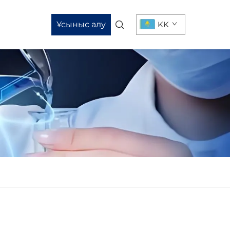
Ұсыныс алу
KK