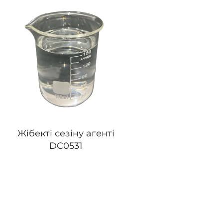
Жібекті сезіну агенті
DC0531