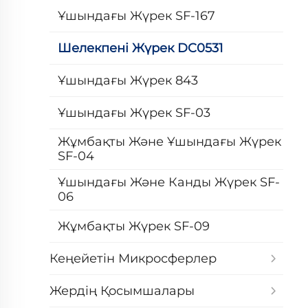
Ұшындағы Жүрек SF-167
Шелекпені Жүрек DC0531
Ұшындағы Жүрек 843
Ұшындағы Жүрек SF-03
Жұмбақты Және Ұшындағы Жүрек
SF-04
Ұшындағы Және Канды Жүрек SF-
06
Жұмбақты Жүрек SF-09
Кеңейетін Микросферлер
Жердің Қосымшалары