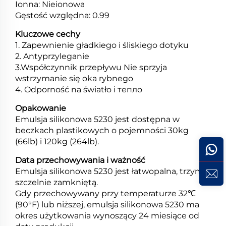
Ionna: Nieionowa
Gęstość względna: 0.99
Kluczowe cechy
1. Zapewnienie gładkiego i śliskiego dotyku
2. Antyprzyleganie
3.Współczynnik przepływu Nie sprzyja
wstrzymanie się oka rybnego
4. Odporność na światło i тепло
Opakowanie
Emulsja silikonowa 5230 jest dostępna w
beczkach plastikowych o pojemności 30kg
(66lb) i 120kg (264lb).
Data przechowywania i ważność
Emulsja silikonowa 5230 jest łatwopalna, trzymaj
szczelnie zamkniętą.
Gdy przechowywany przy temperaturze 32℃
(90°F) lub niższej, emulsja silikonowa 5230 ma
okres użytkowania wynoszący 24 miesiące od