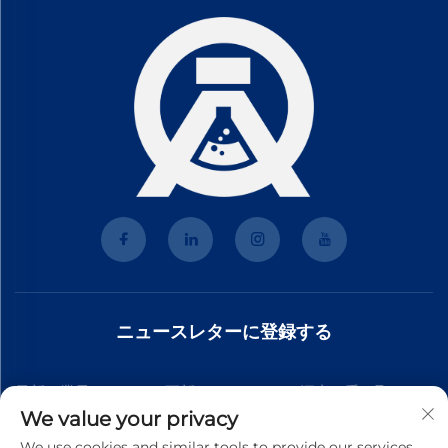
ニュースレターに登録する
最新の業界ニュース、更新、チームからの洞察を受け取るた
We value your privacy
めに、私たちのニュースレターにご参加ください。
We use cookies and similar tools to provide our services.