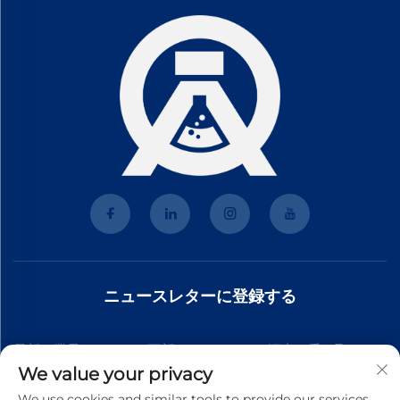
ニュースレターに登録する
最新の業界ニュース、更新、チームからの洞察を受け取るた
We value your privacy
めに、私たちのニュースレターにご参加ください。
We use cookies and similar tools to provide our services.