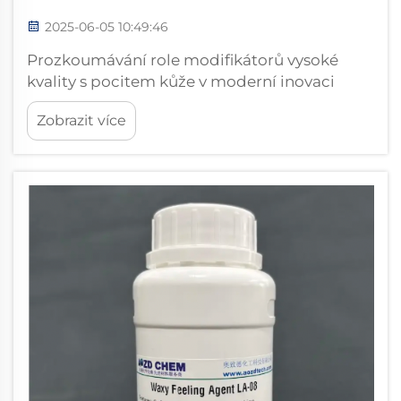
2025-06-05 10:49:46
Prozkoumávání role modifikátorů vysoké
kvality s pocitem kůže v moderní inovaci
materiálů. Modifikátory s pocitem kůže
Zobrazit více
vysoké kvality jsou klíčovými součástmi při
vývoji luxusní kůže a syntetických materiálů. S
rostoucími očekáváními spotřebitelů
ohledně měkkosti, nat...