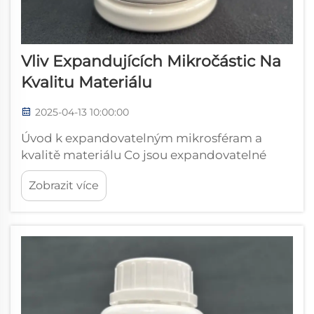
Vliv Expandujících Mikročástic Na
Kvalitu Materiálu
2025-04-13 10:00:00
Úvod k expandovatelným mikrosféram a
kvalitě materiálu Co jsou expandovatelné
mikrosféry Expandovatelné mikrosféry se
Zobrazit více
skládají z malých dutých polymerových
kuliček obsahujících plyn. Při zahřátí se
skutečně zvětšují ve velikosti. Většina těchto
malých kuliček...