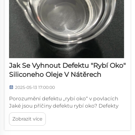
Jak Se Vyhnout Defektu "rybí Oko"
Siliconeho Oleje V Nátěrech
2025-05-13 17:00:00
Porozumění defektu „rybí oko“ v povlacích
Jaké jsou příčiny defektu rybí oko? Defekty
rybí oko vznikají, když je na povrchu před
Zobrazit více
nanesením laku nebo povlaku přítomna
kontaminace. Tyto ošklivé skvrny vypadají
jako malé krátery nebo díry v tom, co by měl