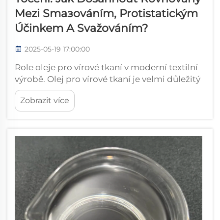
Mezi Smазováním, Protistatickým
Účinkem A Svažováním?
2025-05-19 17:00:00
Role oleje pro vírové tkaní v moderní textilní
výrobě. Olej pro vírové tkaní je velmi důležitý
pro současnou textilní výrobu, protože
Zobrazit více
skutečně zvyšuje jak kvalitu příze, tak rychlost
výroby. Když továrny tento speciální olej
aplikují během...