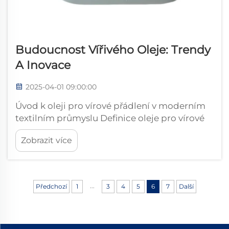
Budoucnost Vířivého Oleje: Trendy
A Inovace
2025-04-01 09:00:00
Úvod k oleji pro vírové přádlení v moderním
textilním průmyslu Definice oleje pro vírové
přádlení a jeho hlavní funkce Olej pro vírové
Zobrazit více
přádlení je vyráběn speciálně za účelem
zlepšení procesu přádlení textilií během
výroby. Jeho hlavní funkcí je snížit...
...
Předchozí
1
3
4
5
6
7
Další