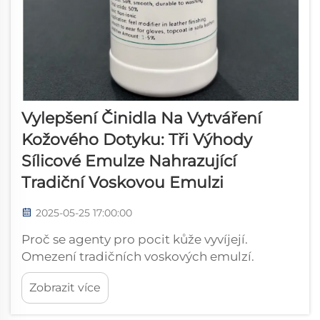
Vylepšení Činidla Na Vytváření
Kožového Dotyku: Tři Výhody
Sílicové Emulze Nahrazující
Tradiční Voskovou Emulzi
2025-05-25 17:00:00
Proč se agenty pro pocit kůže vyvíjejí.
Omezení tradičních voskových emulzí.
Staromódní voskové emulze byly dříve velmi
Zobrazit více
populární pro úpravu kožených výrobků, ale
přinášejí některé skutečné problémy, které se