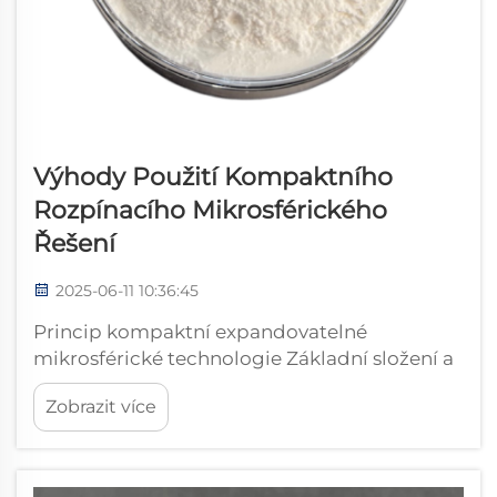
Výhody Použití Kompaktního
Rozpínacího Mikrosférického
Řešení
2025-06-11 10:36:45
Princip kompaktní expandovatelné
mikrosférické technologie Základní složení a
mechanismus Funkce používaná pro
Zobrazit více
kompaktní expandující mikrosféry je
kombinací polymerů a aditiv navržených tak,
aby poskytovaly optimální expanzní
vlastnosti...