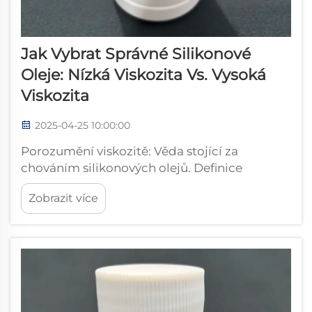
Jak Vybrat Správné Silikonové
Oleje: Nízká Viskozita Vs. Vysoká
Viskozita
2025-04-25 10:00:00
Porozumění viskozitě: Věda stojící za
chováním silikonových olejů. Definice
viskozity v dynamice tekutin. Viskozita hraje
Zobrazit více
klíčovou roli v dynamice tekutin, protože
udává, jak velký odpor tekutina klade vůči
proudění nebo změně tvaru. Způsob, jakým
tekutiny zpracovávají energii de...