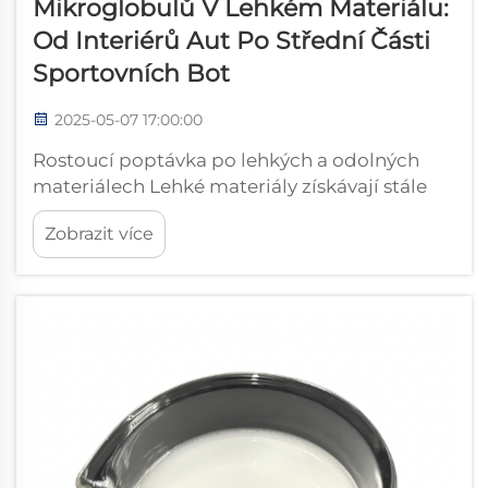
Mikroglobulů V Lehkém Materiálu:
Od Interiérů Aut Po Střední Části
Sportovních Bot
2025-05-07 17:00:00
Rostoucí poptávka po lehkých a odolných
materiálech Lehké materiály získávají stále
větší popularitu v mnoha různých odvětvích,
Zobrazit více
zejména v automobilovém a leteckém
průmyslu. Tento trend je především
důsledkem touhy po lepší palivové
úspornosti a snížení emisí.