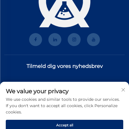
Tilmeld dig vores nyhedsbrev
Tilmeld dig vores nyhedsbrev for at modtage de nyeste
We value your privacy
branchenyt, opdateringer og indsigt fra vores team.
We use cookies and similar tools to provide our services.
If you don't want to accept all cookies, click Personalize
cookies.
Tilmeld
Accept all