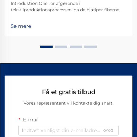
Introduktion Olier er afgørende i
tekstilproduktionsprocessen, da de hjælper fiberne
med at bevæge sig jævnt gennem maskinerne og
derved skabe et bedre stofkvalitet. Af alle de
Se mere
forskellige typer, der findes, er Vortex Spinning Oil
blevet noget af en ...
Få et gratis tilbud
Vores repræsentant vil kontakte dig snart.
E-mail
0/100