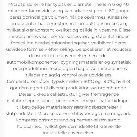
Microsphærerne har typisk en diameter mellem 6 og 40
mikroner før udvidelse og kan udvide sig op til 60 gange
deres oprindelige volumen, når de opvarmes. Kinesiske
producenter har perfektioneret produktionsprocessen,
hvilket sikrer konstant kvalitet og pålidelig ydeevne. Disse
microspheres viser bemærkelsesværdig stabilitet under
forskellige bearbejdningsbetingelser, vedbliver i deres
udvidede form selv efter køling. De excellerer i at reducere
densitet i flere anvendelser, herunder
automobilkomponenter, bygningsmaterialer og syntetisk
læderproduktion. Teknologien bag disse microspheres
tillader nøjagtig kontrol over udvidelses
temperaturområder, typisk mellem 80°C og 190°C, hvilket
gør dem egnet til diverse produktionssammenhænge.
Deres lukkede cellestruktur giver fremragende
isolationsegenskaber, mens deres letvejret natur bidrager
til betydelige materialeomsætningsbesparelser i
slutprodukter. Microsphærerne tilbyder også fremragende
kompressionsmodstand og bemærkelsesværdig
holdbarhed, hvilket gør dem ideelle til krævende
industrielle anvendelser.