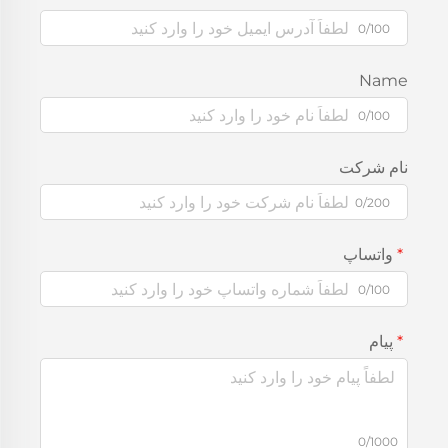
0/100
Name
0/100
نام شرکت
0/200
واتساپ
0/100
پیام
0/1000