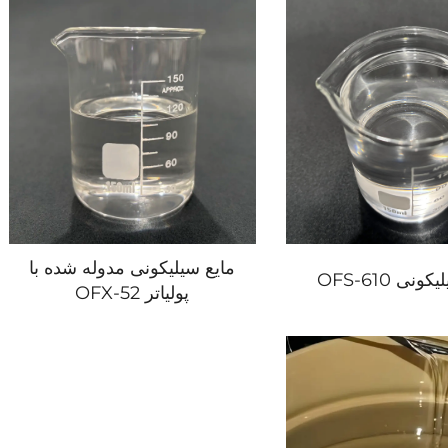
مایع سیلیکونی مدوله شده با
نی OFS-610
پولیاتر OFX-52