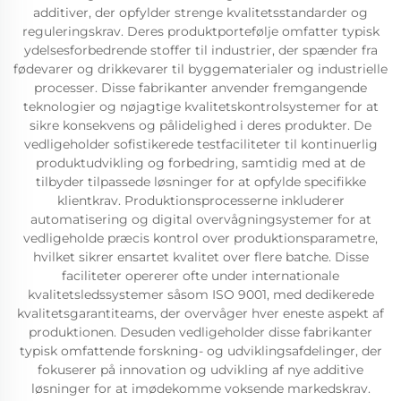
additiver, der opfylder strenge kvalitetsstandarder og
reguleringskrav. Deres produktportefølje omfatter typisk
ydelsesforbedrende stoffer til industrier, der spænder fra
fødevarer og drikkevarer til byggematerialer og industrielle
processer. Disse fabrikanter anvender fremgangende
teknologier og nøjagtige kvalitetskontrolsystemer for at
sikre konsekvens og pålidelighed i deres produkter. De
vedligeholder sofistikerede testfaciliteter til kontinuerlig
produktudvikling og forbedring, samtidig med at de
tilbyder tilpassede løsninger for at opfylde specifikke
klientkrav. Produktionsprocesserne inkluderer
automatisering og digital overvågningsystemer for at
vedligeholde præcis kontrol over produktionsparametre,
hvilket sikrer ensartet kvalitet over flere batche. Disse
faciliteter opererer ofte under internationale
kvalitetsledssystemer såsom ISO 9001, med dedikerede
kvalitetsgarantiteams, der overvåger hver eneste aspekt af
produktionen. Desuden vedligeholder disse fabrikanter
typisk omfattende forskning- og udviklingsafdelinger, der
fokuserer på innovation og udvikling af nye additive
løsninger for at imødekomme voksende markedskrav.