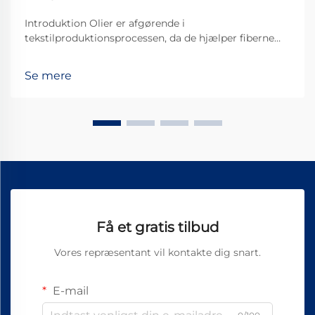
Introduktion Olier er afgørende i
tekstilproduktionsprocessen, da de hjælper fiberne
med at bevæge sig jævnt gennem maskinerne og
derved skabe et bedre stofkvalitet. Af alle de
Se mere
forskellige typer, der findes, er Vortex Spinning Oil
blevet noget af en ...
Få et gratis tilbud
Vores repræsentant vil kontakte dig snart.
E-mail