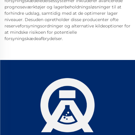
forsyningskædeledelsessystemer inkluderer avancerede
prognoseværktøjer og lagerbeholdningsløsninger til at
forhindre udslag, samtidig med at de optimerer lager
niveauer. Desuden opretholder disse producenter ofte
reserveforsyningsordninger og alternative kildeoptioner for
at mindske risikoen for potentielle
forsyningskædeafbrydelser.