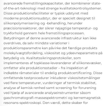
avancerede fremstillingskapaciteter, der kombinerer state-
of-the-art-teknologi med strenge kvalitetskontrolsystemer.
Disse produktionsfaciliteter er typisk udstyret med
moderne produktionsudstyr, der er specielt designet til
silikonpolymerisering og -behandling, herunder
præcisionsreaktorer, der sikrer nøjagtige temperatur- og
trykforhold gennem hele fremstillingsprocessen.
Betydningen af denne avancerede infrastruktur kan ikke
overdrives, da selv mindste variationer i
produktionsparametre kan påvirke det færdige produkts
molekylvægtsfordeling, viskositet og ydeevneparametre på
betydelig vis. Kvalitetssikringsprotokoller, som
implementeres af topklasse-leverandører af silikonevæsker,
omfatter alle produktionsstadier – fra inspektion af
indkøbte råmaterialer til endelig produktcertificering. Disse
omfattende testprocedurer inkluderer viskositetsmålinger
ved flere temperaturer, vurderinger af termisk stabilitet,
analyse af kemisk renhed samt screening for forurening
ved hjælp af avancerede analyseinstrumenter såsom
gaschromatografi-massespektrometri og kernemagnetisk
resonans-spektroskopi. Den værdi, dette skaber for