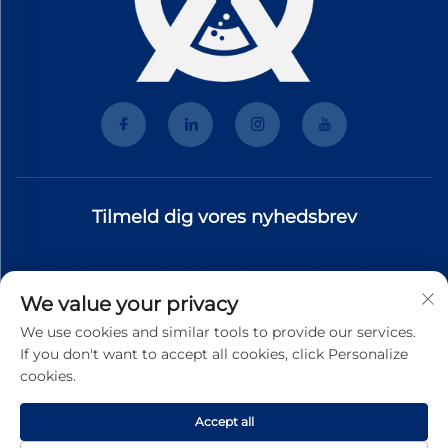
Tilmeld dig vores nyhedsbrev
Tilmeld dig vores nyhedsbrev for at modtage de nyeste
We value your privacy
branchenyt, opdateringer og indsigt fra vores team.
We use cookies and similar tools to provide our services.
If you don't want to accept all cookies, click Personalize
cookies.
Tilmeld
Accept all