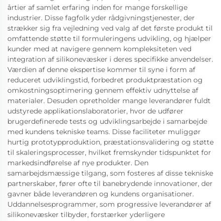
årtier af samlet erfaring inden for mange forskellige
industrier. Disse fagfolk yder rådgivningstjenester, der
strækker sig fra vejledning ved valg af det første produkt til
omfattende støtte til formuleringens udvikling, og hjælper
kunder med at navigere gennem kompleksiteten ved
integration af silikonevæsker i deres specifikke anvendelser.
Værdien af denne ekspertise kommer til syne i form af
reduceret udviklingstid, forbedret produktpræstation og
omkostningsoptimering gennem effektiv udnyttelse af
materialer. Desuden opretholder mange leverandører fuldt
udstyrede applikationslaboratorier, hvor de udfører
brugerdefinerede tests og udviklingsarbejde i samarbejde
med kundens tekniske teams. Disse faciliteter muliggør
hurtig prototypproduktion, præstationsvalidering og støtte
til skaleringsprocesser, hvilket fremskynder tidspunktet for
markedsindførelse af nye produkter. Den
samarbejdsmæssige tilgang, som fosteres af disse tekniske
partnerskaber, fører ofte til banebrydende innovationer, der
gavner både leverandøren og kundens organisationer.
Uddannelsesprogrammer, som progressive leverandører af
silikonevæsker tilbyder, forstærker yderligere