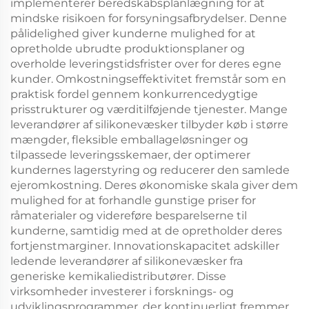
implementerer beredskabsplanlægning for at
mindske risikoen for forsyningsafbrydelser. Denne
pålidelighed giver kunderne mulighed for at
opretholde ubrudte produktionsplaner og
overholde leveringstidsfrister over for deres egne
kunder. Omkostningseffektivitet fremstår som en
praktisk fordel gennem konkurrencedygtige
prisstrukturer og værditilføjende tjenester. Mange
leverandører af silikonevæsker tilbyder køb i større
mængder, fleksible emballageløsninger og
tilpassede leveringsskemaer, der optimerer
kundernes lagerstyring og reducerer den samlede
ejeromkostning. Deres økonomiske skala giver dem
mulighed for at forhandle gunstige priser for
råmaterialer og videreføre besparelserne til
kunderne, samtidig med at de opretholder deres
fortjenstmarginer. Innovationskapacitet adskiller
ledende leverandører af silikonevæsker fra
generiske kemikaliedistributører. Disse
virksomheder investerer i forsknings- og
udviklingsprogrammer, der kontinuerligt fremmer