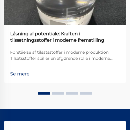
Låsning af potentiale: Kraften i
tilsætningsstoffer i moderne fremstilling
Forståelse af tilsatsstoffer i moderne produktion
Tilsatsstoffer spiller en afgørende rolle i moderne
produktionsprocesser på tværs af forskellige
industrier. De er grundlæggende stoffer, der tilsættes
Se mere
materialer for at forbedre ydeevnen på måder, som
basis materialet ikke kan klare alene ...