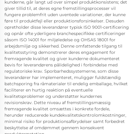
kunderne, går langt ud over simpel produktkonsistens; det
giver tillid til, at deres egne fremstillingsprocesser vil
fungere problemfrit uden uventede variationer, der kunne
føre til produktfejl eller produktionsforsinkelser. Desuden
opretholder disse leverandører typisk ISO 9001-certificering
og opnår ofte yderligere branchespecifikke certificeringer
såsom ISO 14001 for miljøledelse og OHSAS 18001 for
arbejdsmiljø og sikkerhed. Denne omfattende tilgang til
kvalitetsstyring demonstrerer deres engagement for
fremragende kvalitet og giver kunderne dokumenteret
bevis for leverandørens pålidelighed i forbindelse med
regulatoriske krav. Sporbarhedssystemerne, som disse
leverandører har implementeret, muliggør fuldstændig
batchsporing fra råmaterialer til endelig emballage, hvilket
faciliterer en hurtig reaktion på eventuelle
kvalitetsproblemer og understøtter kundernes
revisionskrav. Dette niveau af fremstillingsmæssig
fremragende kvalitet omsættes i konkrete fordele,
herunder reducerede kundekvalitetskontrolomkostninger,
minimal risiko for produktionsafbrydelser samt forbedret
beskyttelse af omdømmet gennem konsekvent