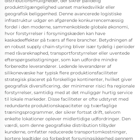
distributionsmuligheder, der sikrer pålidelig
produkttilgængelighed uanset markedsvilkår eller
geografisk beliggenhed. Denne avancerede logistiske
infrastruktur udgør en afgørende konkurrencemæssig
fordel i den moderne, sammenkoblede globale økonomi,
hvor forstyrrelser i forsyningskæden kan have
kaskadeeffekter på tværs af flere brancher. Betydningen af
en robust supply chain-styring bliver især tydelig i perioder
med råvareknaphed, transportforstyrrelser eller uventede
efterspørgselsstigninger, som kan udfordre mindre
forberedte leverandører. Ledende leverandører af
silikonevæske har typisk flere produktionsfaciliteter
strategisk placeret på forskellige kontinenter, hvilket giver
geografisk diversificering, der minimerer risici fra regionale
forstyrrelser, samtidig med at det muliggør hurtig service
til lokale markeder. Disse faciliteter er ofte udstyret med
redundante produktionskapaciteter og tværfaglige
træningsprogrammer, der sikrer fortsat drift, selvom
enkelte lokationer oplever midlertidige udfordringer. Den
værdi, som denne geografiske distribution tilbyder
kunderne, omfatter reducerede transportomkostninger,
kortere leadtider og forbedret forsyningsikkerhed gennem