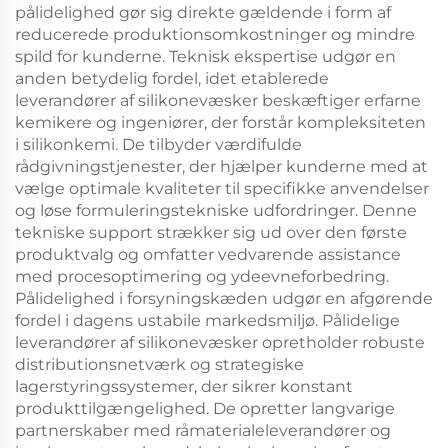
pålidelighed gør sig direkte gældende i form af
reducerede produktionsomkostninger og mindre
spild for kunderne. Teknisk ekspertise udgør en
anden betydelig fordel, idet etablerede
leverandører af silikonevæsker beskæftiger erfarne
kemikere og ingeniører, der forstår kompleksiteten
i silikonkemi. De tilbyder værdifulde
rådgivningstjenester, der hjælper kunderne med at
vælge optimale kvaliteter til specifikke anvendelser
og løse formuleringstekniske udfordringer. Denne
tekniske support strækker sig ud over den første
produktvalg og omfatter vedvarende assistance
med procesoptimering og ydeevneforbedring.
Pålidelighed i forsyningskæden udgør en afgørende
fordel i dagens ustabile markedsmiljø. Pålidelige
leverandører af silikonevæsker opretholder robuste
distributionsnetværk og strategiske
lagerstyringssystemer, der sikrer konstant
produkttilgængelighed. De opretter langvarige
partnerskaber med råmaterialeleverandører og