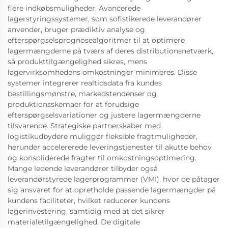
flere indkøbsmuligheder. Avancerede
lagerstyringssystemer, som sofistikerede leverandører
anvender, bruger prædiktiv analyse og
efterspørgselsprognosealgoritmer til at optimere
lagermængderne på tværs af deres distributionsnetværk,
så produkttilgængelighed sikres, mens
lagervirksomhedens omkostninger minimeres. Disse
systemer integrerer realtidsdata fra kundes
bestillingsmønstre, markedstendenser og
produktionsskemaer for at forudsige
efterspørgselsvariationer og justere lagermængderne
tilsvarende. Strategiske partnerskaber med
logistikudbydere muliggør fleksible fragtmuligheder,
herunder accelererede leveringstjenester til akutte behov
og konsoliderede fragter til omkostningsoptimering.
Mange ledende leverandører tilbyder også
leverandørstyrede lagerprogrammer (VMI), hvor de påtager
sig ansvaret for at opretholde passende lagermængder på
kundens faciliteter, hvilket reducerer kundens
lagerinvestering, samtidig med at det sikrer
materialetilgængelighed. De digitale