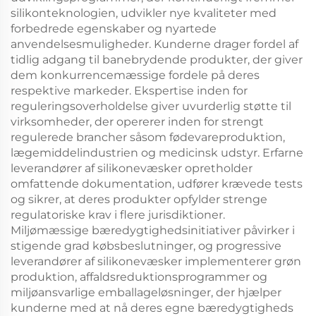
silikonteknologien, udvikler nye kvaliteter med
forbedrede egenskaber og nyartede
anvendelsesmuligheder. Kunderne drager fordel af
tidlig adgang til banebrydende produkter, der giver
dem konkurrencemæssige fordele på deres
respektive markeder. Ekspertise inden for
reguleringsoverholdelse giver uvurderlig støtte til
virksomheder, der opererer inden for strengt
regulerede brancher såsom fødevareproduktion,
lægemiddelindustrien og medicinsk udstyr. Erfarne
leverandører af silikonevæsker opretholder
omfattende dokumentation, udfører krævede tests
og sikrer, at deres produkter opfylder strenge
regulatoriske krav i flere jurisdiktioner.
Miljømæssige bæredygtighedsinitiativer påvirker i
stigende grad købsbeslutninger, og progressive
leverandører af silikonevæsker implementerer grøn
produktion, affaldsreduktionsprogrammer og
miljøansvarlige emballageløsninger, der hjælper
kunderne med at nå deres egne bæredygtigheds