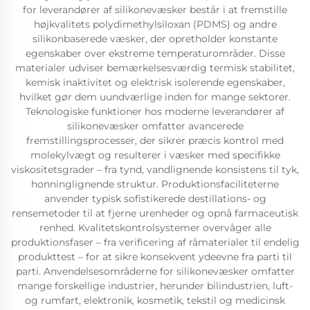
for leverandører af silikonevæsker består i at fremstille
højkvalitets polydimethylsiloxan (PDMS) og andre
silikonbaserede væsker, der opretholder konstante
egenskaber over ekstreme temperaturområder. Disse
materialer udviser bemærkelsesværdig termisk stabilitet,
kemisk inaktivitet og elektrisk isolerende egenskaber,
hvilket gør dem uundværlige inden for mange sektorer.
Teknologiske funktioner hos moderne leverandører af
silikonevæsker omfatter avancerede
fremstillingsprocesser, der sikrer præcis kontrol med
molekylvægt og resulterer i væsker med specifikke
viskositetsgrader – fra tynd, vandlignende konsistens til tyk,
honninglignende struktur. Produktionsfaciliteterne
anvender typisk sofistikerede destillations- og
rensemetoder til at fjerne urenheder og opnå farmaceutisk
renhed. Kvalitetskontrolsystemer overvåger alle
produktionsfaser – fra verificering af råmaterialer til endelig
produkttest – for at sikre konsekvent ydeevne fra parti til
parti. Anvendelsesområderne for silikonevæsker omfatter
mange forskellige industrier, herunder bilindustrien, luft-
og rumfart, elektronik, kosmetik, tekstil og medicinsk