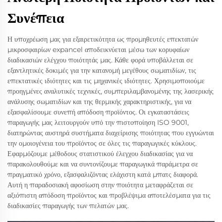
Συνέπεια
Η υποχρέωση μας για εξαιρετικότητα ως προμηθευτές επεκτατών
μικροσφαιρίων expancel αποδεικνύεται μέσω των κορυφαίων
διαδικασιών ελέγχου ποιότητάς μας. Κάθε φορά υποβάλλεται σε
εξαντλητικές δοκιμές για την κατανομή μεγέθους σωματιδίων, τις
επεκτατικές ιδιότητες και τις μηχανικές ιδιότητες. Χρησιμοποιούμε
προηγμένες αναλυτικές τεχνικές, συμπεριλαμβανομένης της λασερικής
ανάλυσης σωματιδίων και της θερμικής χαρακτηριστικής, για να
εξασφαλίσουμε συνεπή απόδοση προϊόντος. Οι εγκαταστάσεις
παραγωγής μας λειτουργούν υπό την πιστοποίηση ISO 9001,
διατηρώντας αυστηρά συστήματα διαχείρισης ποιότητας που εγγυώνται
την ομοιογένεια του προϊόντος σε όλες τις παραγωγικές κύκλους.
Εφαρμόζουμε μέθοδους στατιστικού έλεγχου διαδικασίας για να
παρακολουθούμε και να συντονίζουμε παραγωγικά παράμετρα σε
πραγματικό χρόνο, εξασφαλιζόντας ελάχιστη κατά μπατς διαφορά.
Αυτή η παραδοσιακή αφοσίωση στην ποιότητα μεταφράζεται σε
αξιόπιστη απόδοση προϊόντος και προβλέψιμα αποτελέσματα για τις
διαδικασίες παραγωγής των πελατών μας.