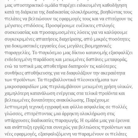
μας υποστηρικτικό ομάδα παρέχει ειδικευμένη καθοδήγηση
κατά τη διάρκεια της διαδικασίας ολοκλήρωσης, βοηθώντας τους
πελάτες να βελτιώσουν τις εφαρμογές τους και να επιτύχουν τις
μέγιστες επιδόσεις. Προσφέρουμε ευέλικτες επιλογές
συσκευασίας και προσαρμοσμένες λύσεις για να καλύψουμε
συγκεκριμένες απαιτήσεις διαχείρισης, από μικρές ποσότητες
για δοκιμαστικές εργασίες έως μεγάλες βιομηχανικές
παραγγελίες. Το παγκόσμιο μας δίκτυο κατανομής εξασφαλίζει
ενδεδειγμένη παράδοση και μειωμένες δαπάνες μεταφοράς,
ενώ τα τοπικά μας αποθετήρια διατηρούν τις καλύτερες
συνθήκες αποθήκευσης για να διαφυλάξουν την ακεραιότητα
των προϊόντων. Τα περιβαλλοντικά πλεονεκτήματα των
μικροσφαιριδίων μας περιλαμβάνουν μειωμένη χρήση υλικών,
χαμηλότερη κατανάλωση ενέργειας στα τελικά προϊόντα και
βελτιωμένες δυνατότητες ανακύκλωσης. Παρέχουμε
λεπτομερή τεχνική εγγραφή και φύλλα ασφαλείας σε πολλές
γλώσσες, επιτρέποντας μια άρρηκτη ολοκλήρωση στις
υπάρχουσες διαδικασίες παραγωγής. Η ομάδα μας για έρευνα
και ανάπτυξη εργάζεται συνεχώς για βελτιώσεις προϊόντων και
νέες εφαρμογές, εξασφαλιζόμενη να παραμένουν οι πελάτες