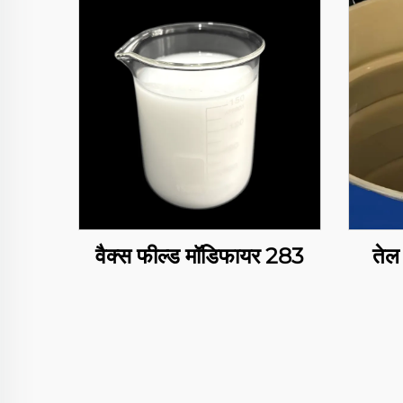
वैक्स फील्ड मॉडिफायर 283
तेल