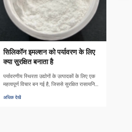
सिलिकॉन इमल्शन को पर्यावरण के लिए
लेदर
क्या सुरक्षित बनाता है
प्रथा
पर्यावरणीय स्थिरता उद्योगों के उत्पादकों के लिए एक
चमड़ा
महत्वपूर्ण विचार बन गई है, जिससे सुरक्षित रासायनिक
और सौ
विकल्पों की मांग बढ़ रही है। पारंपरिक इमल्शन में
रासाय
अधिक देखें
अधिक द
अक्सर वाष्पशील कार्बनिक यौगिक और कठोर विलायक
चमड़े
होते हैं जो जोखिम पैदा करते हैं...
और चय