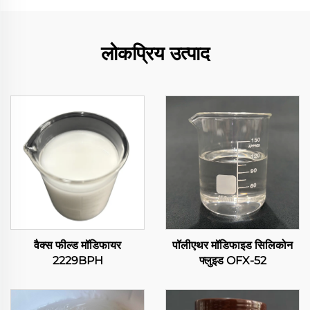
लोकप्रिय उत्पाद
वैक्स फील्ड मॉडिफायर
पॉलीएथर मॉडिफाइड सिलिकोन
2229BPH
फ्लुइड OFX-52