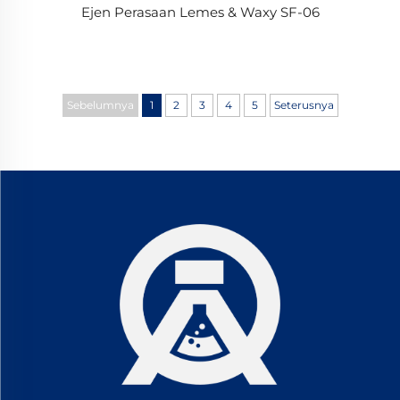
Ejen Perasaan Lemes & Waxy SF-06
Sebelumnya
1
2
3
4
5
Seterusnya