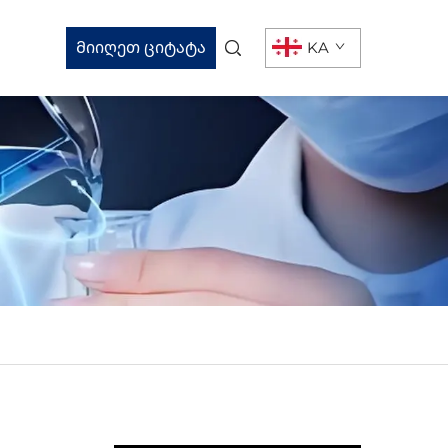
Მიიღეთ ციტატა
KA