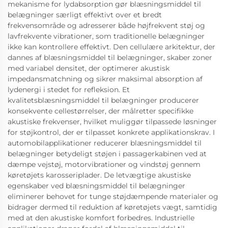
mekanisme for lydabsorption gør blæsningsmiddel til
belægninger særligt effektivt over et bredt
frekvensområde og adresserer både højfrekvent støj og
lavfrekvente vibrationer, som traditionelle belægninger
ikke kan kontrollere effektivt. Den cellulære arkitektur, der
dannes af blæsningsmiddel til belægninger, skaber zoner
med variabel densitet, der optimerer akustisk
impedansmatchning og sikrer maksimal absorption af
lydenergi i stedet for refleksion. Et
kvalitetsblæsningsmiddel til belægninger producerer
konsekvente cellestørrelser, der målretter specifikke
akustiske frekvenser, hvilket muliggør tilpassede løsninger
for støjkontrol, der er tilpasset konkrete applikationskrav. I
automobilapplikationer reducerer blæsningsmiddel til
belægninger betydeligt støjen i passagerkabinen ved at
dæmpe vejstøj, motorvibrationer og vindstøj gennem
køretøjets karosseriplader. De letvægtige akustiske
egenskaber ved blæsningsmiddel til belægninger
eliminerer behovet for tunge støjdæmpende materialer og
bidrager dermed til reduktion af køretøjets vægt, samtidig
med at den akustiske komfort forbedres. Industrielle