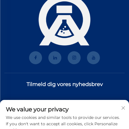
Tilmeld dig vores nyhedsbrev
Tilmeld dig vores nyhedsbrev for at modtage de nyeste
We value your privacy
branchenyt, opdateringer og indsigt fra vores team.
We use cookies and similar tools to provide our services.
If you don't want to accept all cookies, click Personalize