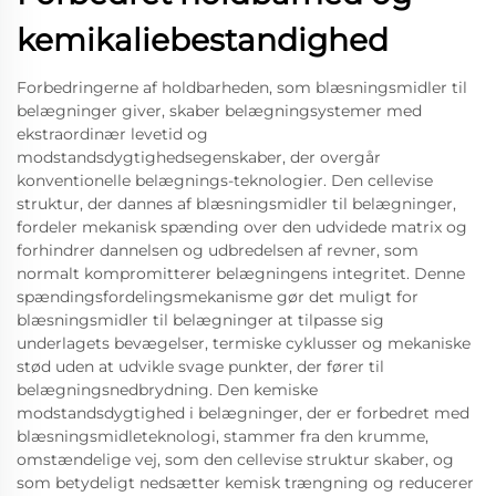
kemikaliebestandighed
Forbedringerne af holdbarheden, som blæsningsmidler til
belægninger giver, skaber belægningsystemer med
ekstraordinær levetid og
modstandsdygtighedsegenskaber, der overgår
konventionelle belægnings-teknologier. Den cellevise
struktur, der dannes af blæsningsmidler til belægninger,
fordeler mekanisk spænding over den udvidede matrix og
forhindrer dannelsen og udbredelsen af revner, som
normalt kompromitterer belægningens integritet. Denne
spændingsfordelingsmekanisme gør det muligt for
blæsningsmidler til belægninger at tilpasse sig
underlagets bevægelser, termiske cyklusser og mekaniske
stød uden at udvikle svage punkter, der fører til
belægningsnedbrydning. Den kemiske
modstandsdygtighed i belægninger, der er forbedret med
blæsningsmidleteknologi, stammer fra den krumme,
omstændelige vej, som den cellevise struktur skaber, og
som betydeligt nedsætter kemisk trængning og reducerer