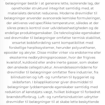
belægninger består i at generere lette, isolerende lag, der
opretholder strukturel integritet samtidig med, at
materialets densitet reduceres. Moderne drevmidler til
belægninger anvender avancerede kemiske formuleringer,
der aktiveres ved specifikke temperaturer, således at der
sikres præcis kontrol over udvidelseshastigheden og de
endelige produktegenskaber. De teknologiske egenskaber
ved drevmidler til belægninger omfatter termisk stabilitet,
ensartet boblefordeling samt kompatibilitet med
forskellige harpikssystemer, herunder polyurethaner,
epoxider og akryler. Disse midler virker via endoterme eller
eksoterme nedbrydningsprocesser, hvor der frigives
kvælstof, kuldioxid eller andre inerte gasser, som skaber
den ønskede cellegstruktur. Anvendelsesområderne for
drevmidler til belægninger omfatter flere industrier, fra
bilindustrien og luft- og rumfarten til byggeriet og
skibsfarten. I bilapplikationer giver drevmiddel til
belægninger lyddæmpende egenskaber samtidig med
reduktion af køretøjets vægt, hvilket bidrager til forbedret
brændstofforbrug. Luft- og rumfartsindustrien udnytter
drevmidler til belægninger til at skabe lette beskyttende