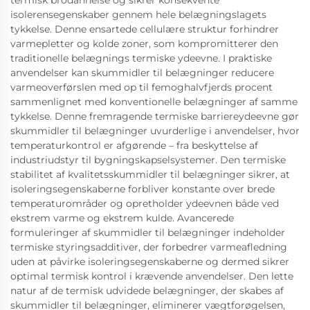
termisk brodannelse og sikrer konsekvente
isolerensegenskaber gennem hele belægningslagets
tykkelse. Denne ensartede cellulære struktur forhindrer
varmepletter og kolde zoner, som kompromitterer den
traditionelle belægnings termiske ydeevne. I praktiske
anvendelser kan skummidler til belægninger reducere
varmeoverførslen med op til femoghalvfjerds procent
sammenlignet med konventionelle belægninger af samme
tykkelse. Denne fremragende termiske barriereydeevne gør
skummidler til belægninger uvurderlige i anvendelser, hvor
temperaturkontrol er afgørende – fra beskyttelse af
industriudstyr til bygningskapselsystemer. Den termiske
stabilitet af kvalitetsskummidler til belægninger sikrer, at
isoleringsegenskaberne forbliver konstante over brede
temperaturområder og opretholder ydeevnen både ved
ekstrem varme og ekstrem kulde. Avancerede
formuleringer af skummidler til belægninger indeholder
termiske styringsadditiver, der forbedrer varmeafledning
uden at påvirke isoleringsegenskaberne og dermed sikrer
optimal termisk kontrol i krævende anvendelser. Den lette
natur af de termisk udvidede belægninger, der skabes af
skummidler til belægninger, eliminerer vægtforøgelsen,