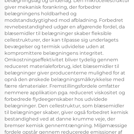
belægningslag og underlag. Den mikrocellestruktur
giver mekanisk forankring, der forbedrer
belægningens holdbarhed og
modstandsdygtighed mod afbladning. Forbedret
revnebestandighed udgør en afgørende fordel, da
blæsemidler til belægninger skaber fleksible
cellestrukturer, der kan tilpasse sig underlagets
bevægelser og termisk udvidelse uden at
kompromittere belægningens integritet.
Omkostningseffektivitet bliver tydelig gennem
reduceret materialeforbrug, idet blæsemidler til
belægninger giver producenterne mulighed for at
opnå den ønskede belægningsmålkrykkelse med
færre råmaterialer. Fremstillingsfordele omfatter
nemmere applikation pga. reduceret viskositet og
forbedrede flydeegenskaber hos udvidede
belægninger. Den cellestruktur, som blæsemidler
til belægninger skaber, giver også forbedret kemisk
bestandighed ved at danne krumme veje, der
bremser kemisk gennemtrængning. Miljømæssige
fordele opstår gennem reducerede emissioner af