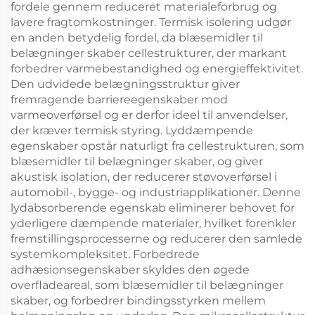
fordele gennem reduceret materialeforbrug og
lavere fragtomkostninger. Termisk isolering udgør
en anden betydelig fordel, da blæsemidler til
belægninger skaber cellestrukturer, der markant
forbedrer varmebestandighed og energieffektivitet.
Den udvidede belægningsstruktur giver
fremragende barriereegenskaber mod
varmeoverførsel og er derfor ideel til anvendelser,
der kræver termisk styring. Lyddæmpende
egenskaber opstår naturligt fra cellestrukturen, som
blæsemidler til belægninger skaber, og giver
akustisk isolation, der reducerer støvoverførsel i
automobil-, bygge- og industriapplikationer. Denne
lydabsorberende egenskab eliminerer behovet for
yderligere dæmpende materialer, hvilket forenkler
fremstillingsprocesserne og reducerer den samlede
systemkompleksitet. Forbedrede
adhæsionsegenskaber skyldes den øgede
overfladeareal, som blæsemidler til belægninger
skaber, og forbedrer bindingsstyrken mellem