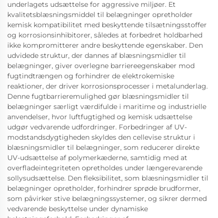
underlagets udsættelse for aggressive miljøer. Et
kvalitetsblæsningsmiddel til belægninger opretholder
kemisk kompatibilitet med beskyttende tilsætningsstoffer
og korrosionsinhibitorer, således at forbedret holdbarhed
ikke kompromitterer andre beskyttende egenskaber. Den
udvidede struktur, der dannes af blæsningsmidler til
belægninger, giver overlegne barriereegenskaber mod
fugtindtrængen og forhindrer de elektrokemiske
reaktioner, der driver korrosionsprocesser i metalunderlag.
Denne fugtbarrieremulighed gør blæsningsmidler til
belægninger særligt værdifulde i maritime og industrielle
anvendelser, hvor luftfugtighed og kemisk udsættelse
udgør vedvarende udfordringer. Forbedringer af UV-
modstandsdygtigheden skyldes den cellevise struktur i
blæsningsmidler til belægninger, som reducerer direkte
UV-udsættelse af polymerkæderne, samtidig med at
overfladeintegriteten opretholdes under længerevarende
sollysudsættelse. Den fleksibilitet, som blæsningsmidler til
belægninger opretholder, forhindrer sprøde brudformer,
som påvirker stive belægningssystemer, og sikrer dermed
vedvarende beskyttelse under dynamiske