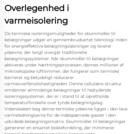
Overlegenhed i
varmeisolering
De termiske isoleringsmuligheder for skummidler til
belægninger udgør en gennembrudsartet teknologi inden
for energieffektive belægningsløsninger og leverer
ydeevne, der langt overgår traditionelle
belægningssystemer. Når skummidler til belægninger
aktiveres under hærtningsprocessen, dannes millioner af
mikroskopiske luftlommer, der fungerer som termiske
barrierer og betydeligt reducerer
varmeoverførselshastigheden. Denne cellulære struktur
omdanner almindelige belægninger til højtydende
isoleringssystemer, der er i stand til at opretholde
temperaturforskelle over tynde belægningslag.
Videnskaben bag denne termiske ydeevne ligger i den lave
varmeledningsevne for de indespærrede gasser i den
udvidede belægningsmatrix. Skummidler til belægninger
genererer en ensartet boblefordeling, der minimerer