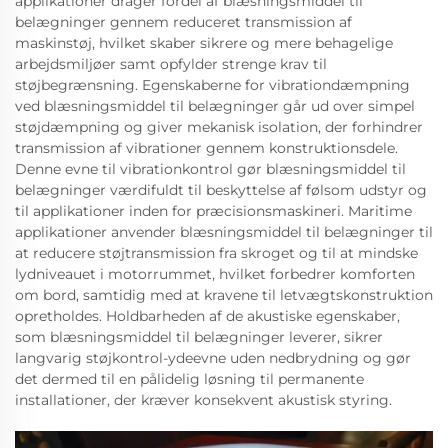
applikationer drager fordel af blæsningsmiddel til
belægninger gennem reduceret transmission af
maskinstøj, hvilket skaber sikrere og mere behagelige
arbejdsmiljøer samt opfylder strenge krav til
støjbegrænsning. Egenskaberne for vibrationdæmpning
ved blæsningsmiddel til belægninger går ud over simpel
støjdæmpning og giver mekanisk isolation, der forhindrer
transmission af vibrationer gennem konstruktionsdele.
Denne evne til vibrationkontrol gør blæsningsmiddel til
belægninger værdifuldt til beskyttelse af følsom udstyr og
til applikationer inden for præcisionsmaskineri. Maritime
applikationer anvender blæsningsmiddel til belægninger til
at reducere støjtransmission fra skroget og til at mindske
lydniveauet i motorrummet, hvilket forbedrer komforten
om bord, samtidig med at kravene til letvægtskonstruktion
opretholdes. Holdbarheden af de akustiske egenskaber,
som blæsningsmiddel til belægninger leverer, sikrer
langvarig støjkontrol-ydeevne uden nedbrydning og gør
det dermed til en pålidelig løsning til permanente
installationer, der kræver konsekvent akustisk styring.