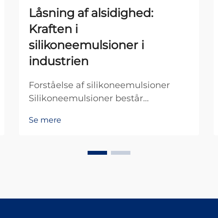
Låsning af alsidighed:
Kraften i
silikoneemulsioner i
industrien
Forståelse af silikoneemulsioner
Silikoneemulsioner består
grundlæggende af silikonpolymerer
Se mere
blandet med vand, hvilket gør dem
ret vigtige i mange forskellige
industrier. Vi finder disse emulsioner
overalt, faktisk i alt fra kosmetiske
produkter ...