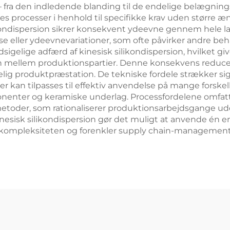
r – fra den indledende blanding til de endelige belægni
 processer i henhold til specifikke krav uden større æn
ilikondispersion sikrer konsekvent ydeevne gennem hele l
 eller ydeevnevariationer, som ofte påvirker andre beha
sigelige adfærd af kinesisk silikondispersion, hvilket g
on mellem produktionspartier. Denne konsekvens reduce
g produktpræstation. De tekniske fordele strækker sig t
kan tilpasses til effektiv anvendelse på mange forskell
ponenter og keramiske underlag. Processfordelene omfat
etoder, som rationaliserer produktionsarbejdsgange u
sisk silikondispersion gør det muligt at anvende én enk
rkompleksiteten og forenkler supply chain-management f