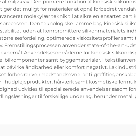
af miljøkrav. Den primære funktion af kinesisk silikondis
et gør det muligt for materialer at opnå forbedret vanda
anceret molekylær teknik til at sikre en ensartet parti
rocessen. Den teknologiske ramme bag kinesisk silikon
elstabilitet uden at kompromittere silikonmaterialets 
størrelsesfordeling, optimerede viskositetsprofiler samt 
remstillingsprocessen anvender state-of-the-art-udsty
eevnemål. Anvendelsesområderne for kinesisk silikondispe
eje, bilkomponenter samt byggematerialer. I tekstilanven
 påvirke åndbarhed eller komfort negativt. Lakindustrie
t forbedrer vejrmodstandsevne, anti-graffitiegenskab
er i hudplejeprodukter, hårværk samt kosmetiske formule
dighed udvides til specialiserede anvendelser såsom fo
ingsløsninger til forskellige underlag, herunder metal, 