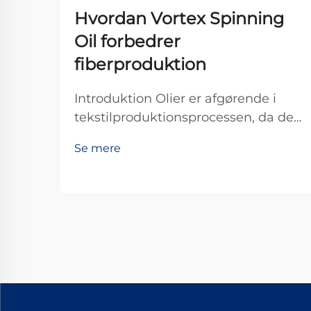
Hvordan Vortex Spinning
Oil forbedrer
fiberproduktion
Introduktion Olier er afgørende i
tekstilproduktionsprocessen, da de
hjælper fiberne med at bevæge sig
Se mere
jævnt gennem maskinerne og
derved skabe et bedre stofkvalitet.
Af alle de forskellige typer, der
findes, er Vortex Spinning Oil blevet
noget af en ...