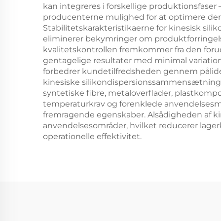
kan integreres i forskellige produktionsfase
producenterne mulighed for at optimere deres
Stabilitetskarakteristikaerne for kinesisk s
eliminerer bekymringer om produktforringelse
kvalitetskontrollen fremkommer fra den forud
gentagelige resultater med minimal variati
forbedrer kundetilfredsheden gennem pålideli
kinesiske silikondispersionssammensætninger 
syntetiske fibre, metaloverflader, plastkom
temperaturkrav og forenklede anvendelsesm
fremragende egenskaber. Alsådigheden af kine
anvendelsesområder, hvilket reducerer lage
operationelle effektivitet.