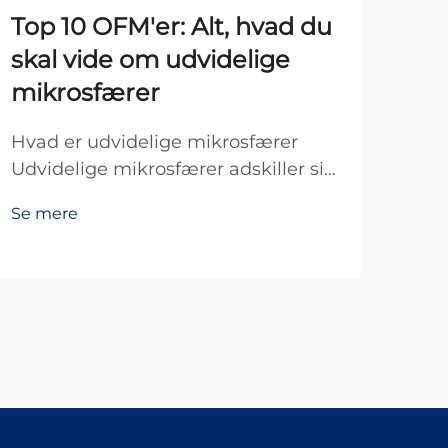
Top 10 OFM'er: Alt, hvad du
Hv
skal vide om udvidelige
sil
mikrosfærer
van
på
Hvad er udvidelige mikrosfærer
Udvidelige mikrosfærer adskiller sig
Van
som særlige materialer, der
krit
Se mere
grundlæggende består af små hule
mod
Se 
kugler, som bliver meget større, når
inde
de udsættes for varme. Det, der gør
mari
dem så effektive, er deres
bel
intelligente konstruktion med et
bev
tyndt polymer sk...
egen