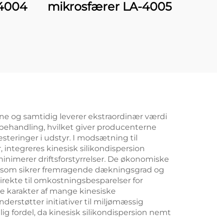
-4004
mikrosfærer LA-4005
ne og samtidig leverer ekstraordinær værdi
ebehandling, hvilket giver producenterne
teringer i udstyr. I modsætning til
 integreres kinesisk silikondispersion
nimerer driftsforstyrrelser. De økonomiske
, som sikrer fremragende dækningsgrad og
direkte til omkostningsbesparelser for
 karakter af mange kinesiske
erstøtter initiativer til miljømæssig
ig fordel, da kinesisk silikondispersion nemt