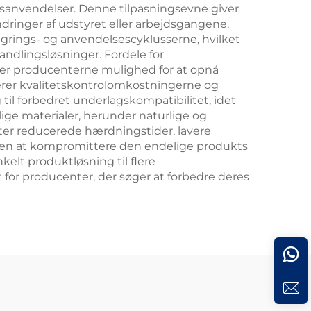
ngsanvendelser. Denne tilpasningsevne giver
dringer af udstyret eller arbejdsgangene.
agrings- og anvendelsescyklusserne, hvilket
ndlingsløsninger. Fordele for
iver producenterne mulighed for at opnå
rer kvalitetskontrolomkostningerne og
il forbedret underlagskompatibilitet, idet
ige materialer, herunder naturlige og
ter reducerede hærdningstider, lavere
den at kompromittere den endelige produkts
elt produktløsning til flere
or producenter, der søger at forbedre deres