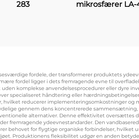
283
mikrosfærer LA
lsesværdige fordele, der transformerer produktets ydeev
mære fordel ligger i dets fremragende evne til overflad
t uden komplekse anvendelsesprocedurer eller dyre inves
æver specialiseret håndtering eller hærdningsbetingelser,
r, hvilket reducerer implementeringsomkostninger og mi
ver tydelige gennem dens koncentrerede sammensætning
nventionelle alternativer. Denne effektivitet oversættes 
lder fremragende ydeevnestandarder. Den vandbaserede
behovet for flygtige organiske forbindelser, hvilket und
iljøet. Produktionens fleksibilitet udgør en anden betydel