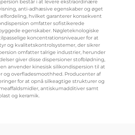
persion består i at levere ekstraordinære
fvisning, anti-adhæsive egenskaber og øget
kelfordeling, hvilket garanterer konsekvent
dispersion omfatter sofistikerede
indbyggede egenskaber. Nøgleteknologiske
tilpasselige koncentrationsniveauer for at
r og kvalitetskontrolsystemer, der sikrer
rsion omfatter talrige industrier, herunder
delser giver disse dispersioner stofblødning,
n anvender kinesisk silikondispersion til at
er og overfladesmoothhed. Producenter af
ringer for at opnå silkeagtige strukturer og
rmeaffaldsmidler, antiskumadditiver samt
plast og keramik.