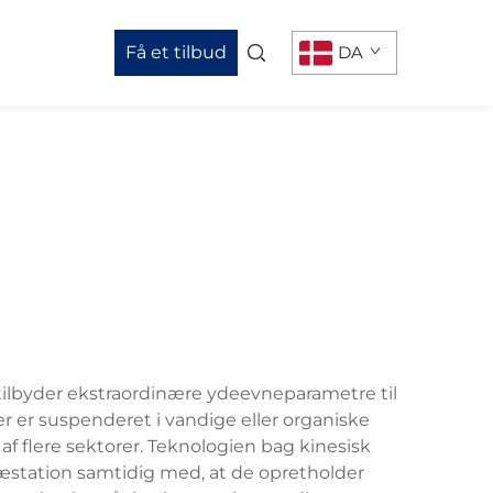
Få et tilbud
DA
 tilbyder ekstraordinære ydeevneparametre til
er er suspenderet i vandige eller organiske
 af flere sektorer. Teknologien bag kinesisk
ræstation samtidig med, at de opretholder