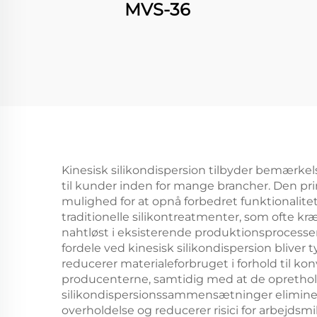
MVS-36
Kinesisk silikondispersion tilbyder bemærke
til kunder inden for mange brancher. Den pri
mulighed for at opnå forbedret funktionalite
traditionelle silikontreatmenter, som ofte kr
nahtløst i eksisterende produktionsprocesse
fordele ved kinesisk silikondispersion bli
reducerer materialeforbruget i forhold til ko
producenterne, samtidig med at de opretho
silikondispersionssammensætninger eliminerer 
overholdelse og reducerer risici for arbejdsm