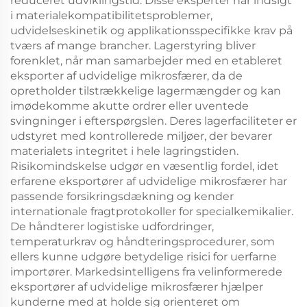
reduceret udviklingstid. Disse eksperter har indsigt
i materialekompatibilitetsproblemer,
udvidelseskinetik og applikationsspecifikke krav på
tværs af mange brancher. Lagerstyring bliver
forenklet, når man samarbejder med en etableret
eksporter af udvidelige mikrosfærer, da de
opretholder tilstrækkelige lagermængder og kan
imødekomme akutte ordrer eller uventede
svingninger i efterspørgslen. Deres lagerfaciliteter er
udstyret med kontrollerede miljøer, der bevarer
materialets integritet i hele lagringstiden.
Risikomindskelse udgør en væsentlig fordel, idet
erfarene eksportører af udvidelige mikrosfærer har
passende forsikringsdækning og kender
internationale fragtprotokoller for specialkemikalier.
De håndterer logistiske udfordringer,
temperaturkrav og håndteringsprocedurer, som
ellers kunne udgøre betydelige risici for uerfarne
importører. Markedsintelligens fra velinformerede
eksportører af udvidelige mikrosfærer hjælper
kunderne med at holde sig orienteret om