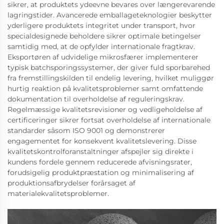
sikrer, at produktets ydeevne bevares over længerevarende
lagringstider. Avancerede emballageteknologier beskytter
yderligere produktets integritet under transport, hvor
specialdesignede beholdere sikrer optimale betingelser
samtidig med, at de opfylder internationale fragtkrav.
Eksportøren af udvidelige mikrosfærer implementerer
typisk batchsporingssystemer, der giver fuld sporbarehed
fra fremstillingskilden til endelig levering, hvilket muliggør
hurtig reaktion på kvalitetsproblemer samt omfattende
dokumentation til overholdelse af reguleringskrav.
Regelmæssige kvalitetsrevisioner og vedligeholdelse af
certificeringer sikrer fortsat overholdelse af internationale
standarder såsom ISO 9001 og demonstrerer
engagementet for konsekvent kvalitetslevering. Disse
kvalitetskontrolforanstaltninger afspejler sig direkte i
kundens fordele gennem reducerede afvisningsrater,
forudsigelig produktpræstation og minimalisering af
produktionsafbrydelser forårsaget af
materialekvalitetsproblemer.