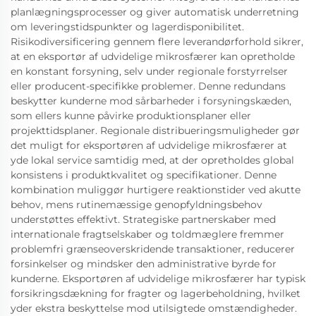
planlægningsprocesser og giver automatisk underretning
om leveringstidspunkter og lagerdisponibilitet.
Risikodiversificering gennem flere leverandørforhold sikrer,
at en eksportør af udvidelige mikrosfærer kan opretholde
en konstant forsyning, selv under regionale forstyrrelser
eller producent-specifikke problemer. Denne redundans
beskytter kunderne mod sårbarheder i forsyningskæden,
som ellers kunne påvirke produktionsplaner eller
projekttidsplaner. Regionale distribueringsmuligheder gør
det muligt for eksportøren af udvidelige mikrosfærer at
yde lokal service samtidig med, at der opretholdes global
konsistens i produktkvalitet og specifikationer. Denne
kombination muliggør hurtigere reaktionstider ved akutte
behov, mens rutinemæssige genopfyldningsbehov
understøttes effektivt. Strategiske partnerskaber med
internationale fragtselskaber og toldmæglere fremmer
problemfri grænseoverskridende transaktioner, reducerer
forsinkelser og mindsker den administrative byrde for
kunderne. Eksportøren af udvidelige mikrosfærer har typisk
forsikringsdækning for fragter og lagerbeholdning, hvilket
yder ekstra beskyttelse mod utilsigtede omstændigheder.