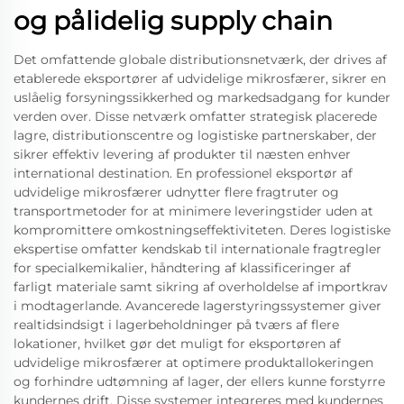
og pålidelig supply chain
Det omfattende globale distributionsnetværk, der drives af
etablerede eksportører af udvidelige mikrosfærer, sikrer en
uslåelig forsyningssikkerhed og markedsadgang for kunder
verden over. Disse netværk omfatter strategisk placerede
lagre, distributionscentre og logistiske partnerskaber, der
sikrer effektiv levering af produkter til næsten enhver
international destination. En professionel eksportør af
udvidelige mikrosfærer udnytter flere fragtruter og
transportmetoder for at minimere leveringstider uden at
kompromittere omkostningseffektiviteten. Deres logistiske
ekspertise omfatter kendskab til internationale fragtregler
for specialkemikalier, håndtering af klassificeringer af
farligt materiale samt sikring af overholdelse af importkrav
i modtagerlande. Avancerede lagerstyringssystemer giver
realtidsindsigt i lagerbeholdninger på tværs af flere
lokationer, hvilket gør det muligt for eksportøren af
udvidelige mikrosfærer at optimere produktallokeringen
og forhindre udtømning af lager, der ellers kunne forstyrre
kundernes drift. Disse systemer integreres med kundernes