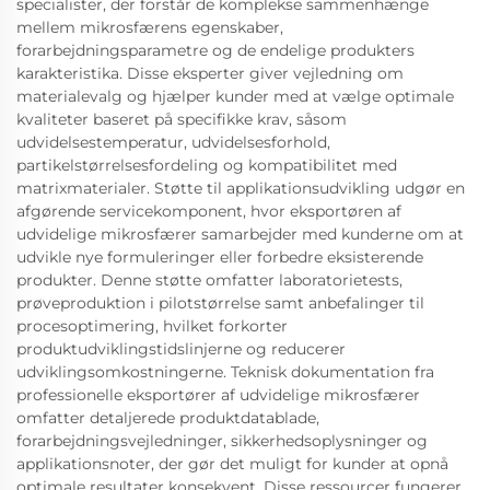
specialister, der forstår de komplekse sammenhænge
mellem mikrosfærens egenskaber,
forarbejdningsparametre og de endelige produkters
karakteristika. Disse eksperter giver vejledning om
materialevalg og hjælper kunder med at vælge optimale
kvaliteter baseret på specifikke krav, såsom
udvidelsestemperatur, udvidelsesforhold,
partikelstørrelsesfordeling og kompatibilitet med
matrixmaterialer. Støtte til applikationsudvikling udgør en
afgørende servicekomponent, hvor eksportøren af
udvidelige mikrosfærer samarbejder med kunderne om at
udvikle nye formuleringer eller forbedre eksisterende
produkter. Denne støtte omfatter laboratorietests,
prøveproduktion i pilotstørrelse samt anbefalinger til
procesoptimering, hvilket forkorter
produktudviklingstidslinjerne og reducerer
udviklingsomkostningerne. Teknisk dokumentation fra
professionelle eksportører af udvidelige mikrosfærer
omfatter detaljerede produktdatablade,
forarbejdningsvejledninger, sikkerhedsoplysninger og
applikationsnoter, der gør det muligt for kunder at opnå
optimale resultater konsekvent. Disse ressourcer fungerer