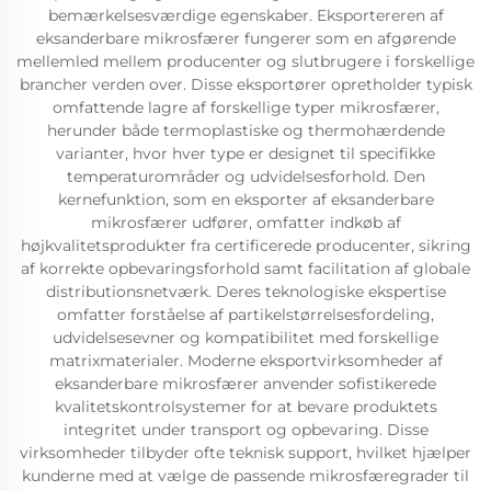
bemærkelsesværdige egenskaber. Eksportereren af
eksanderbare mikrosfærer fungerer som en afgørende
mellemled mellem producenter og slutbrugere i forskellige
brancher verden over. Disse eksportører opretholder typisk
omfattende lagre af forskellige typer mikrosfærer,
herunder både termoplastiske og thermohærdende
varianter, hvor hver type er designet til specifikke
temperaturområder og udvidelsesforhold. Den
kernefunktion, som en eksporter af eksanderbare
mikrosfærer udfører, omfatter indkøb af
højkvalitetsprodukter fra certificerede producenter, sikring
af korrekte opbevaringsforhold samt facilitation af globale
distributionsnetværk. Deres teknologiske ekspertise
omfatter forståelse af partikelstørrelsesfordeling,
udvidelsesevner og kompatibilitet med forskellige
matrixmaterialer. Moderne eksportvirksomheder af
eksanderbare mikrosfærer anvender sofistikerede
kvalitetskontrolsystemer for at bevare produktets
integritet under transport og opbevaring. Disse
virksomheder tilbyder ofte teknisk support, hvilket hjælper
kunderne med at vælge de passende mikrosfæregrader til