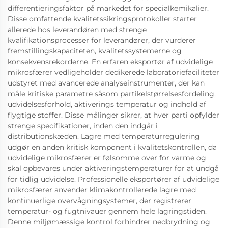
differentieringsfaktor på markedet for specialkemikalier.
Disse omfattende kvalitetssikringsprotokoller starter
allerede hos leverandøren med strenge
kvalifikationsprocesser for leverandører, der vurderer
fremstillingskapaciteten, kvalitetssystemerne og
konsekvensrekorderne. En erfaren eksportør af udvidelige
mikrosfærer vedligeholder dedikerede laboratoriefaciliteter
udstyret med avancerede analyseinstrumenter, der kan
måle kritiske parametre såsom partikelstørrelsesfordeling,
udvidelsesforhold, aktiverings temperatur og indhold af
flygtige stoffer. Disse målinger sikrer, at hver parti opfylder
strenge specifikationer, inden den indgår i
distributionskæden. Lagre med temperaturregulering
udgør en anden kritisk komponent i kvalitetskontrollen, da
udvidelige mikrosfærer er følsomme over for varme og
skal opbevares under aktiveringstemperaturer for at undgå
for tidlig udvidelse. Professionelle eksportører af udvidelige
mikrosfærer anvender klimakontrollerede lagre med
kontinuerlige overvågningsystemer, der registrerer
temperatur- og fugtnivauer gennem hele lagringstiden.
Denne miljømæssige kontrol forhindrer nedbrydning og