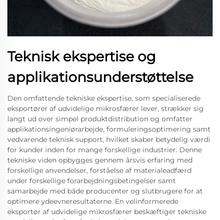
Teknisk ekspertise og
applikationsunderstøttelse
Den omfattende tekniske ekspertise, som specialiserede
eksportører af udvidelige mikrosfærer lever, strækker sig
langt ud over simpel produktdistribution og omfatter
applikationsingeniørarbejde, formuleringsoptimering samt
vedvarende teknisk support, hvilket skaber betydelig værdi
for kunder inden for mange forskellige industrier. Denne
tekniske viden opbygges gennem årsvis erfaring med
forskellige anvendelser, forståelse af materialeadfærd
under forskellige forarbejdningsbetingelser samt
samarbejde med både producenter og slutbrugere for at
optimere ydeevneresultaterne. En velinformerede
eksportør af udvidelige mikrosfærer beskæftiger tekniske