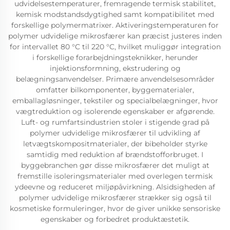
udvidelsestemperaturer, fremragende termisk stabilitet,
kemisk modstandsdygtighed samt kompatibilitet med
forskellige polymermatrixer. Aktiveringstemperaturen for
polymer udvidelige mikrosfærer kan præcist justeres inden
for intervallet 80 °C til 220 °C, hvilket muliggør integration
i forskellige forarbejdningsteknikker, herunder
injektionsformning, ekstrudering og
belægningsanvendelser. Primære anvendelsesområder
omfatter bilkomponenter, byggematerialer,
emballagløsninger, tekstiler og specialbelægninger, hvor
vægtreduktion og isolerende egenskaber er afgørende.
Luft- og rumfartsindustrien stoler i stigende grad på
polymer udvidelige mikrosfærer til udvikling af
letvægtskompositmaterialer, der bibeholder styrke
samtidig med reduktion af brændstofforbruget. I
byggebranchen gør disse mikrosfærer det muligt at
fremstille isoleringsmaterialer med overlegen termisk
ydeevne og reduceret miljøpåvirkning. Alsidsigheden af
polymer udvidelige mikrosfærer strækker sig også til
kosmetiske formuleringer, hvor de giver unikke sensoriske
egenskaber og forbedret produktæstetik.