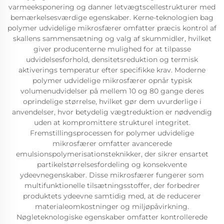
varmeeksponering og danner letvægtscellestrukturer med
bemærkelsesværdige egenskaber. Kerne-teknologien bag
polymer udvidelige mikrosfærer omfatter præcis kontrol af
skallens sammensætning og valg af skummidler, hvilket
giver producenterne mulighed for at tilpasse
udvidelsesforhold, densitetsreduktion og termisk
aktiverings temperatur efter specifikke krav. Moderne
polymer udvidelige mikrosfærer opnår typisk
volumenudvidelser på mellem 10 og 80 gange deres
oprindelige størrelse, hvilket gør dem uvurderlige i
anvendelser, hvor betydelig vægtreduktion er nødvendig
uden at kompromittere strukturel integritet.
Fremstillingsprocessen for polymer udvidelige
mikrosfærer omfatter avancerede
emulsionspolymerisationsteknikker, der sikrer ensartet
partikelstørrelsesfordeling og konsekvente
ydeevnegenskaber. Disse mikrosfærer fungerer som
multifunktionelle tilsætningsstoffer, der forbedrer
produktets ydeevne samtidig med, at de reducerer
materialeomkostninger og miljøpåvirkning.
Nøgleteknologiske egenskaber omfatter kontrollerede