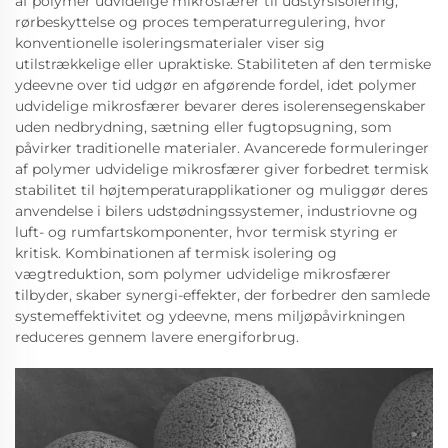
af polymer udvidelige mikrosfærer til udstyrsisolering,
rørbeskyttelse og proces temperaturregulering, hvor
konventionelle isoleringsmaterialer viser sig
utilstrækkelige eller upraktiske. Stabiliteten af den termiske
ydeevne over tid udgør en afgørende fordel, idet polymer
udvidelige mikrosfærer bevarer deres isolerensegenskaber
uden nedbrydning, sætning eller fugtopsugning, som
påvirker traditionelle materialer. Avancerede formuleringer
af polymer udvidelige mikrosfærer giver forbedret termisk
stabilitet til højtemperaturapplikationer og muliggør deres
anvendelse i bilers udstødningssystemer, industriovne og
luft- og rumfartskomponenter, hvor termisk styring er
kritisk. Kombinationen af termisk isolering og
vægtreduktion, som polymer udvidelige mikrosfærer
tilbyder, skaber synergi-effekter, der forbedrer den samlede
systemeffektivitet og ydeevne, mens miljøpåvirkningen
reduceres gennem lavere energiforbrug.