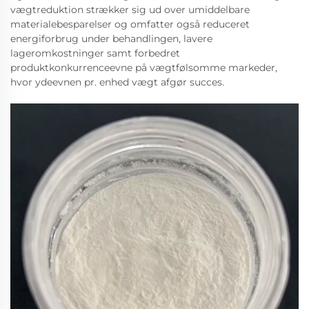
vægtreduktion strækker sig ud over umiddelbare
materialebesparelser og omfatter også reduceret
energiforbrug under behandlingen, lavere
lageromkostninger samt forbedret
produktkonkurrenceevne på vægtfølsomme markeder,
hvor ydeevnen pr. enhed vægt afgør succes.