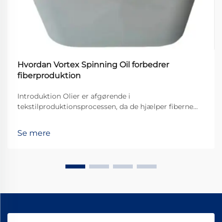
Hvordan Vortex Spinning Oil forbedrer
fiberproduktion
Introduktion Olier er afgørende i
tekstilproduktionsprocessen, da de hjælper fiberne
med at bevæge sig jævnt gennem maskinerne og
derved skabe et bedre stofkvalitet. Af alle de
Se mere
forskellige typer, der findes, er Vortex Spinning Oil
blevet noget af en ...