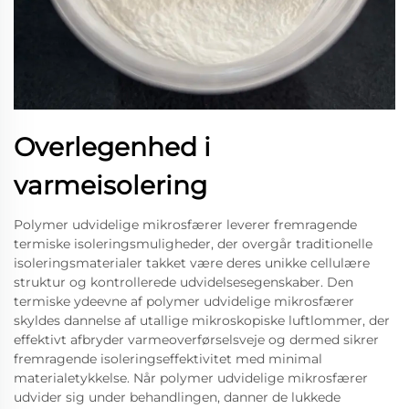
Overlegenhed i
varmeisolering
Polymer udvidelige mikrosfærer leverer fremragende
termiske isoleringsmuligheder, der overgår traditionelle
isoleringsmaterialer takket være deres unikke cellulære
struktur og kontrollerede udvidelsesegenskaber. Den
termiske ydeevne af polymer udvidelige mikrosfærer
skyldes dannelse af utallige mikroskopiske luftlommer, der
effektivt afbryder varmeoverførselsveje og dermed sikrer
fremragende isoleringseffektivitet med minimal
materialetykkelse. Når polymer udvidelige mikrosfærer
udvider sig under behandlingen, danner de lukkede