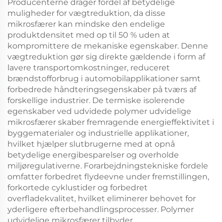
Producenterne drager fordel af betydelige
muligheder for vægtreduktion, da disse
mikrosfærer kan mindske den endelige
produktdensitet med op til 50 % uden at
kompromittere de mekaniske egenskaber. Denne
vægtreduktion gør sig direkte gældende i form af
lavere transportomkostninger, reduceret
brændstofforbrug i automobilapplikationer samt
forbedrede håndteringsegenskaber på tværs af
forskellige industrier. De termiske isolerende
egenskaber ved udvidede polymer udvidelige
mikrosfærer skaber fremragende energieffektivitet i
byggematerialer og industrielle applikationer,
hvilket hjælper slutbrugerne med at opnå
betydelige energibesparelser og overholde
miljøregulativerne. Forarbejdningstekniske fordele
omfatter forbedret flydeevne under fremstillingen,
forkortede cyklustider og forbedret
overfladekvalitet, hvilket eliminerer behovet for
yderligere efterbehandlingsprocesser. Polymer
udvidelige mikrosfærer tilbyder