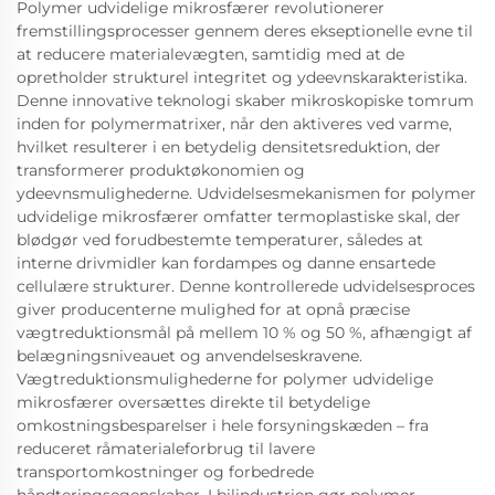
Polymer udvidelige mikrosfærer revolutionerer
fremstillingsprocesser gennem deres ekseptionelle evne til
at reducere materialevægten, samtidig med at de
opretholder strukturel integritet og ydeevnskarakteristika.
Denne innovative teknologi skaber mikroskopiske tomrum
inden for polymermatrixer, når den aktiveres ved varme,
hvilket resulterer i en betydelig densitetsreduktion, der
transformerer produktøkonomien og
ydeevnsmulighederne. Udvidelsesmekanismen for polymer
udvidelige mikrosfærer omfatter termoplastiske skal, der
blødgør ved forudbestemte temperaturer, således at
interne drivmidler kan fordampes og danne ensartede
cellulære strukturer. Denne kontrollerede udvidelsesproces
giver producenterne mulighed for at opnå præcise
vægtreduktionsmål på mellem 10 % og 50 %, afhængigt af
belægningsniveauet og anvendelseskravene.
Vægtreduktionsmulighederne for polymer udvidelige
mikrosfærer oversættes direkte til betydelige
omkostningsbesparelser i hele forsyningskæden – fra
reduceret råmaterialeforbrug til lavere
transportomkostninger og forbedrede