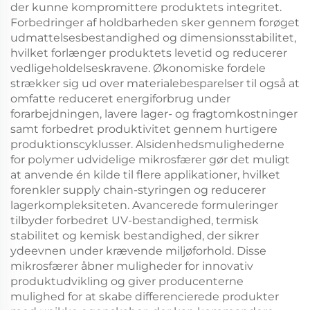
der kunne kompromittere produktets integritet.
Forbedringer af holdbarheden sker gennem forøget
udmattelsesbestandighed og dimensionsstabilitet,
hvilket forlænger produktets levetid og reducerer
vedligeholdelseskravene. Økonomiske fordele
strækker sig ud over materialebesparelser til også at
omfatte reduceret energiforbrug under
forarbejdningen, lavere lager- og fragtomkostninger
samt forbedret produktivitet gennem hurtigere
produktionscyklusser. Alsidenhedsmulighederne
for polymer udvidelige mikrosfærer gør det muligt
at anvende én kilde til flere applikationer, hvilket
forenkler supply chain-styringen og reducerer
lagerkompleksiteten. Avancerede formuleringer
tilbyder forbedret UV-bestandighed, termisk
stabilitet og kemisk bestandighed, der sikrer
ydeevnen under krævende miljøforhold. Disse
mikrosfærer åbner muligheder for innovativ
produktudvikling og giver producenterne
mulighed for at skabe differencierede produkter