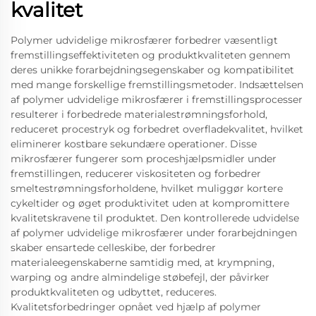
kvalitet
Polymer udvidelige mikrosfærer forbedrer væsentligt
fremstillingseffektiviteten og produktkvaliteten gennem
deres unikke forarbejdningsegenskaber og kompatibilitet
med mange forskellige fremstillingsmetoder. Indsættelsen
af polymer udvidelige mikrosfærer i fremstillingsprocesser
resulterer i forbedrede materialestrømningsforhold,
reduceret procestryk og forbedret overfladekvalitet, hvilket
eliminerer kostbare sekundære operationer. Disse
mikrosfærer fungerer som proceshjælpsmidler under
fremstillingen, reducerer viskositeten og forbedrer
smeltestrømningsforholdene, hvilket muliggør kortere
cykeltider og øget produktivitet uden at kompromittere
kvalitetskravene til produktet. Den kontrollerede udvidelse
af polymer udvidelige mikrosfærer under forarbejdningen
skaber ensartede celleskibe, der forbedrer
materialeegenskaberne samtidig med, at krympning,
warping og andre almindelige støbefejl, der påvirker
produktkvaliteten og udbyttet, reduceres.
Kvalitetsforbedringer opnået ved hjælp af polymer