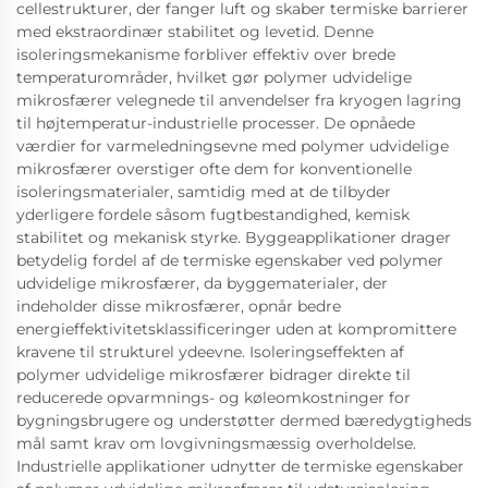
cellestrukturer, der fanger luft og skaber termiske barrierer
med ekstraordinær stabilitet og levetid. Denne
isoleringsmekanisme forbliver effektiv over brede
temperaturområder, hvilket gør polymer udvidelige
mikrosfærer velegnede til anvendelser fra kryogen lagring
til højtemperatur-industrielle processer. De opnåede
værdier for varmeledningsevne med polymer udvidelige
mikrosfærer overstiger ofte dem for konventionelle
isoleringsmaterialer, samtidig med at de tilbyder
yderligere fordele såsom fugtbestandighed, kemisk
stabilitet og mekanisk styrke. Byggeapplikationer drager
betydelig fordel af de termiske egenskaber ved polymer
udvidelige mikrosfærer, da byggematerialer, der
indeholder disse mikrosfærer, opnår bedre
energieffektivitetsklassificeringer uden at kompromittere
kravene til strukturel ydeevne. Isoleringseffekten af
polymer udvidelige mikrosfærer bidrager direkte til
reducerede opvarmnings- og køleomkostninger for
bygningsbrugere og understøtter dermed bæredygtigheds
mål samt krav om lovgivningsmæssig overholdelse.
Industrielle applikationer udnytter de termiske egenskaber