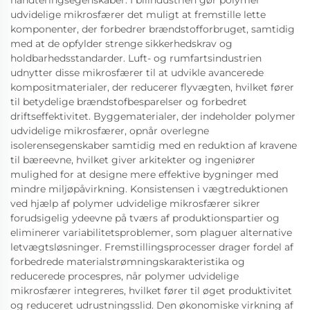
håndteringsegenskaber. I bilindustrien gør polymer
udvidelige mikrosfærer det muligt at fremstille lette
komponenter, der forbedrer brændstofforbruget, samtidig
med at de opfylder strenge sikkerhedskrav og
holdbarhedsstandarder. Luft- og rumfartsindustrien
udnytter disse mikrosfærer til at udvikle avancerede
kompositmaterialer, der reducerer flyvægten, hvilket fører
til betydelige brændstofbesparelser og forbedret
driftseffektivitet. Byggematerialer, der indeholder polymer
udvidelige mikrosfærer, opnår overlegne
isolerensegenskaber samtidig med en reduktion af kravene
til bæreevne, hvilket giver arkitekter og ingeniører
mulighed for at designe mere effektive bygninger med
mindre miljøpåvirkning. Konsistensen i vægtreduktionen
ved hjælp af polymer udvidelige mikrosfærer sikrer
forudsigelig ydeevne på tværs af produktionspartier og
eliminerer variabilitetsproblemer, som plaguer alternative
letvægtsløsninger. Fremstillingsprocesser drager fordel af
forbedrede materialstrømningskarakteristika og
reducerede procespres, når polymer udvidelige
mikrosfærer integreres, hvilket fører til øget produktivitet
og reduceret udrustningsslid. Den økonomiske virkning af