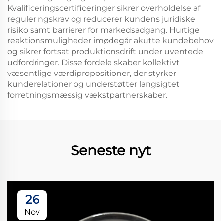
Kvalificeringscertificeringer sikrer overholdelse af
reguleringskrav og reducerer kundens juridiske
risiko samt barrierer for markedsadgang. Hurtige
reaktionsmuligheder imødegår akutte kundebehov
og sikrer fortsat produktionsdrift under uventede
udfordringer. Disse fordele skaber kollektivt
væsentlige værdipropositioner, der styrker
kunderelationer og understøtter langsigtet
forretningsmæssig vækstpartnerskaber.
Seneste nyt
26
Nov