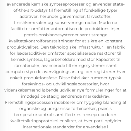
avancerede kemiske synteseprocesser og anvender state-
of-the-art-udstyr til fremstilling af forskellige typer
additiver, herunder garvemidler, farvestoffer,
finishkemikalier og konserveringsmidler. Moderne
faciliteter omfatter automatiserede produktionslinjer,
præcisionsblandesystemer samt strenge
kvalitetskontrolforanstaltninger for at sikre en konstant
produktkvalitet. Den teknologiske infrastruktur i en fabrik
for læderadditiver omfatter specialiserede reaktorer til
kemisk syntese, lagerbeholdere med stor kapacitet til
råmaterialer, avancerede filtreringssystemer samt
computerstyrede overvågningsanlæg, der registrerer hver
enkelt produktionsfase. Disse fabrikker rummer typisk
forsknings- og udviklingslaboratorier, hvor
videnskabsmænd løbende udvikler nye formuleringer for at
imødegå de stadig ændrende markedskrav.
Fremstillingsprocessen indebærer omhyggelig blanding af
organiske og uorganiske forbindelser, præcis
temperaturkontrol samt flertrins renseprocedurer.
Kvalitetsikringsprotokoller sikrer, at hver parti opfylder
internationale standarder for anvendelse i