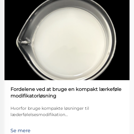
Fordelene ved at bruge en kompakt lærkeføle
modifikatorløsning
Hvorfor bruge kompakte løsninger til
læderfølelsesmodifikation
Læderfølelsesmodifikatorer i kompakt form gør
virkelig en forskel for, hvordan læderprodukter føles
Se mere
mod huden. Disse behandlinger hjælper med at