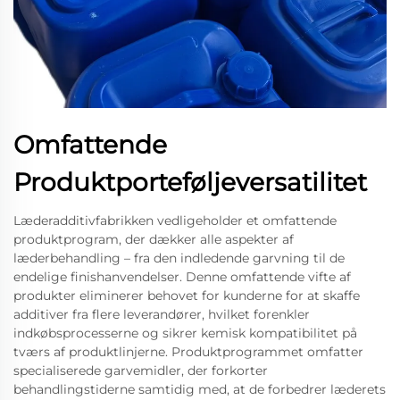
Omfattende
Produktporteføljeversatilitet
Læderadditivfabrikken vedligeholder et omfattende
produktprogram, der dækker alle aspekter af
læderbehandling – fra den indledende garvning til de
endelige finishanvendelser. Denne omfattende vifte af
produkter eliminerer behovet for kunderne for at skaffe
additiver fra flere leverandører, hvilket forenkler
indkøbsprocesserne og sikrer kemisk kompatibilitet på
tværs af produktlinjerne. Produktprogrammet omfatter
specialiserede garvemidler, der forkorter
behandlingstiderne samtidig med, at de forbedrer læderets