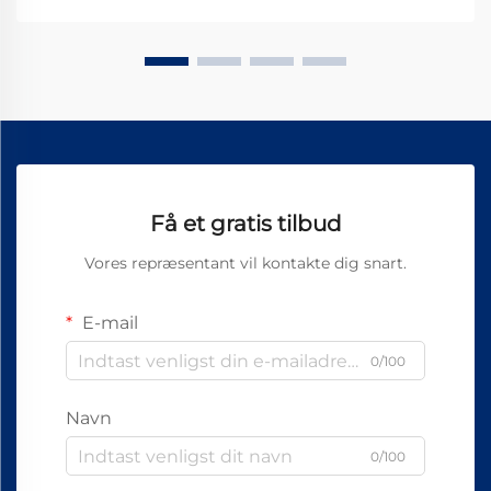
skabe den rigtige, bløde fornemmelse, som
mennesker forbinder med...
Få et gratis tilbud
Vores repræsentant vil kontakte dig snart.
E-mail
0/100
Navn
0/100