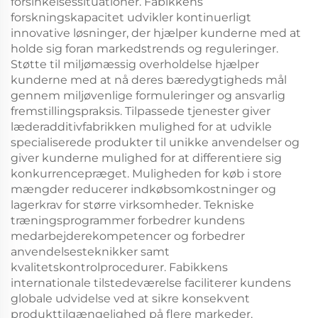
forsinkelsessituationer. Fabikkens
forskningskapacitet udvikler kontinuerligt
innovative løsninger, der hjælper kunderne med at
holde sig foran markedstrends og reguleringer.
Støtte til miljømæssig overholdelse hjælper
kunderne med at nå deres bæredygtigheds mål
gennem miljøvenlige formuleringer og ansvarlig
fremstillingspraksis. Tilpassede tjenester giver
læderadditivfabrikken mulighed for at udvikle
specialiserede produkter til unikke anvendelser og
giver kunderne mulighed for at differentiere sig
konkurrencepræget. Muligheden for køb i store
mængder reducerer indkøbsomkostninger og
lagerkrav for større virksomheder. Tekniske
træningsprogrammer forbedrer kundens
medarbejderekompetencer og forbedrer
anvendelsesteknikker samt
kvalitetskontrolprocedurer. Fabikkens
internationale tilstedeværelse faciliterer kundens
globale udvidelse ved at sikre konsekvent
produkttilgængelighed på flere markeder.