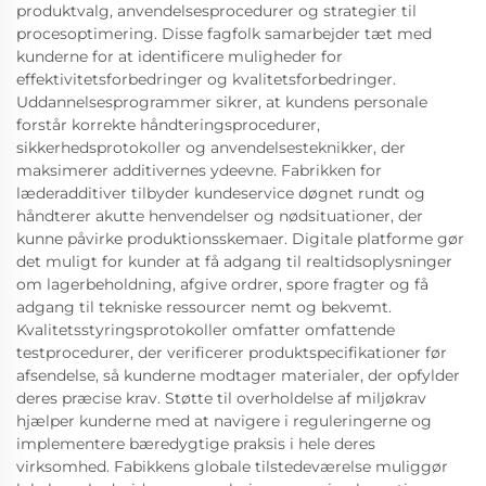
produktvalg, anvendelsesprocedurer og strategier til
procesoptimering. Disse fagfolk samarbejder tæt med
kunderne for at identificere muligheder for
effektivitetsforbedringer og kvalitetsforbedringer.
Uddannelsesprogrammer sikrer, at kundens personale
forstår korrekte håndteringsprocedurer,
sikkerhedsprotokoller og anvendelsesteknikker, der
maksimerer additivernes ydeevne. Fabrikken for
læderadditiver tilbyder kundeservice døgnet rundt og
håndterer akutte henvendelser og nødsituationer, der
kunne påvirke produktionsskemaer. Digitale platforme gør
det muligt for kunder at få adgang til realtidsoplysninger
om lagerbeholdning, afgive ordrer, spore fragter og få
adgang til tekniske ressourcer nemt og bekvemt.
Kvalitetsstyringsprotokoller omfatter omfattende
testprocedurer, der verificerer produktspecifikationer før
afsendelse, så kunderne modtager materialer, der opfylder
deres præcise krav. Støtte til overholdelse af miljøkrav
hjælper kunderne med at navigere i reguleringerne og
implementere bæredygtige praksis i hele deres
virksomhed. Fabikkens globale tilstedeværelse muliggør