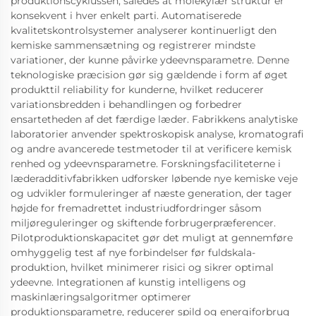
produktionscyklussen, således at molekylær struktur er
konsekvent i hver enkelt parti. Automatiserede
kvalitetskontrolsystemer analyserer kontinuerligt den
kemiske sammensætning og registrerer mindste
variationer, der kunne påvirke ydeevnsparametre. Denne
teknologiske præcision gør sig gældende i form af øget
produkttil reliability for kunderne, hvilket reducerer
variationsbredden i behandlingen og forbedrer
ensartetheden af det færdige læder. Fabrikkens analytiske
laboratorier anvender spektroskopisk analyse, kromatografi
og andre avancerede testmetoder til at verificere kemisk
renhed og ydeevnsparametre. Forskningsfaciliteterne i
læderadditivfabrikken udforsker løbende nye kemiske veje
og udvikler formuleringer af næste generation, der tager
højde for fremadrettet industriudfordringer såsom
miljøreguleringer og skiftende forbrugerpræferencer.
Pilotproduktionskapacitet gør det muligt at gennemføre
omhyggelig test af nye forbindelser før fuldskala-
produktion, hvilket minimerer risici og sikrer optimal
ydeevne. Integrationen af kunstig intelligens og
maskinlæringsalgoritmer optimerer
produktionsparametre, reducerer spild og energiforbrug