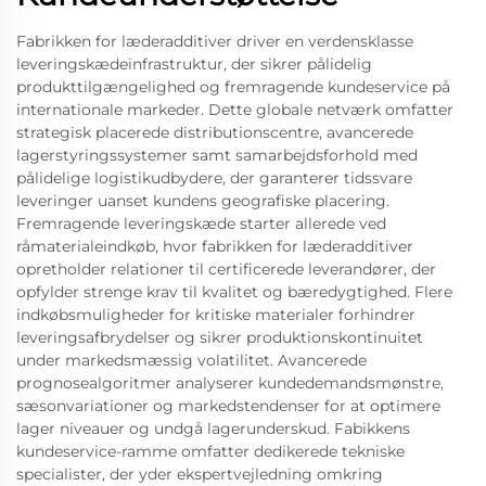
Fabrikken for læderadditiver driver en verdensklasse
leveringskædeinfrastruktur, der sikrer pålidelig
produkttilgængelighed og fremragende kundeservice på
internationale markeder. Dette globale netværk omfatter
strategisk placerede distributionscentre, avancerede
lagerstyringssystemer samt samarbejdsforhold med
pålidelige logistikudbydere, der garanterer tidssvare
leveringer uanset kundens geografiske placering.
Fremragende leveringskæde starter allerede ved
råmaterialeindkøb, hvor fabrikken for læderadditiver
opretholder relationer til certificerede leverandører, der
opfylder strenge krav til kvalitet og bæredygtighed. Flere
indkøbsmuligheder for kritiske materialer forhindrer
leveringsafbrydelser og sikrer produktionskontinuitet
under markedsmæssig volatilitet. Avancerede
prognosealgoritmer analyserer kundedemandsmønstre,
sæsonvariationer og markedstendenser for at optimere
lager niveauer og undgå lagerunderskud. Fabikkens
kundeservice-ramme omfatter dedikerede tekniske
specialister, der yder ekspertvejledning omkring