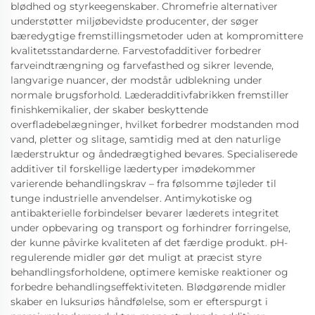
blødhed og styrkeegenskaber. Chromefrie alternativer
understøtter miljøbevidste producenter, der søger
bæredygtige fremstillingsmetoder uden at kompromittere
kvalitetsstandarderne. Farvestofadditiver forbedrer
farveindtrængning og farvefasthed og sikrer levende,
langvarige nuancer, der modstår udblekning under
normale brugsforhold. Læderadditivfabrikken fremstiller
finishkemikalier, der skaber beskyttende
overfladebelægninger, hvilket forbedrer modstanden mod
vand, pletter og slitage, samtidig med at den naturlige
læderstruktur og åndedrægtighed bevares. Specialiserede
additiver til forskellige lædertyper imødekommer
varierende behandlingskrav – fra følsomme tøjleder til
tunge industrielle anvendelser. Antimykotiske og
antibakterielle forbindelser bevarer læderets integritet
under opbevaring og transport og forhindrer forringelse,
der kunne påvirke kvaliteten af det færdige produkt. pH-
regulerende midler gør det muligt at præcist styre
behandlingsforholdene, optimere kemiske reaktioner og
forbedre behandlingseffektiviteten. Blødgørende midler
skaber en luksuriøs håndfølelse, som er efterspurgt i