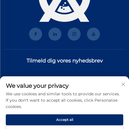
Tilmeld dig vores nyhedsbrev
Tilmeld dig vores nyhedsbrev for at modtage de nyeste
We value your privacy
branchenyt, opdateringer og indsigt fra vores team.
We use cookies and similar tools to provide our services.
If you don't want to accept all cookies, click Personalize
cookies.
Tilmeld
Accept all
Copyright © 2026 Guangzhou Tuode Chemical Technology Co., Ltd.