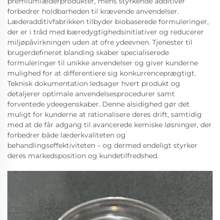
premiumlæderprodukter, mens styrkende additiver
forbedrer holdbarheden til krævende anvendelser.
Læderadditivfabrikken tilbyder biobaserede formuleringer,
der er i tråd med bæredygtighedsinitiativer og reducerer
miljøpåvirkningen uden at ofre ydeevnen. Tjenester til
brugerdefineret blanding skaber specialiserede
formuleringer til unikke anvendelser og giver kunderne
mulighed for at differentiere sig konkurrenceprægtigt.
Teknisk dokumentation ledsager hvert produkt og
detaljerer optimale anvendelsesprocedurer samt
forventede ydeegenskaber. Denne alsidighed gør det
muligt for kunderne at rationalisere deres drift, samtidig
med at de får adgang til avancerede kemiske løsninger, der
forbedrer både læderkvaliteten og
behandlingseffektiviteten – og dermed endeligt styrker
deres markedsposition og kundetilfredshed.