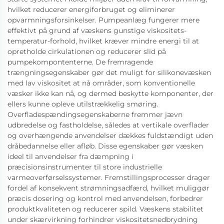
hvilket reducerer energiforbruget og eliminerer
opvarmningsforsinkelser. Pumpeanlæg fungerer mere
effektivt på grund af væskens gunstige viskositets-
temperatur-forhold, hvilket kræver mindre energi til at
opretholde cirkulationen og reducerer slid på
pumpekompontenterne. De fremragende
trængningsegenskaber gør det muligt for silikonevæsken
med lav viskositet at nå områder, som konventionelle
væsker ikke kan nå, og dermed beskytte komponenter, der
ellers kunne opleve utilstrækkelig smøring.
Overfladespændingsegenskaberne fremmer jævn
udbredelse og fastholdelse, således at vertikale overflader
og overhængende anvendelser dækkes fuldstændigt uden
dråbedannelse eller afløb. Disse egenskaber gør væsken
ideel til anvendelser fra dæmpning i
præcisionsinstrumenter til store industrielle
varmeoverførselssystemer. Fremstillingsprocesser drager
fordel af konsekvent strømningsadfærd, hvilket muliggør
præcis dosering og kontrol med anvendelsen, forbedrer
produktkvaliteten og reducerer spild. Væskens stabilitet
under skærvirkning forhindrer viskositetsnedbrydning