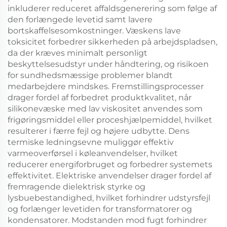
inkluderer reduceret affaldsgenerering som følge af
den forlængede levetid samt lavere
bortskaffelsesomkostninger. Væskens lave
toksicitet forbedrer sikkerheden på arbejdspladsen,
da der kræves minimalt personligt
beskyttelsesudstyr under håndtering, og risikoen
for sundhedsmæssige problemer blandt
medarbejdere mindskes. Fremstillingsprocesser
drager fordel af forbedret produktkvalitet, når
silikonevæske med lav viskositet anvendes som
frigøringsmiddel eller proceshjælpemiddel, hvilket
resulterer i færre fejl og højere udbytte. Dens
termiske ledningsevne muliggør effektiv
varmeoverførsel i køleanvendelser, hvilket
reducerer energiforbruget og forbedrer systemets
effektivitet. Elektriske anvendelser drager fordel af
fremragende dielektrisk styrke og
lysbuebestandighed, hvilket forhindrer udstyrsfejl
og forlænger levetiden for transformatorer og
kondensatorer. Modstanden mod fugt forhindrer