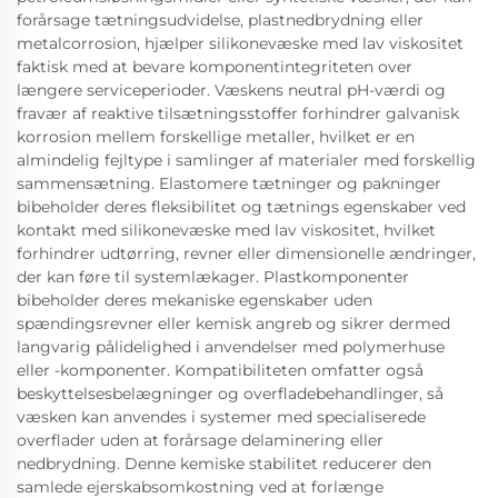
forårsage tætningsudvidelse, plastnedbrydning eller
metalcorrosion, hjælper silikonevæske med lav viskositet
faktisk med at bevare komponentintegriteten over
længere serviceperioder. Væskens neutral pH-værdi og
fravær af reaktive tilsætningsstoffer forhindrer galvanisk
korrosion mellem forskellige metaller, hvilket er en
almindelig fejltype i samlinger af materialer med forskellig
sammensætning. Elastomere tætninger og pakninger
bibeholder deres fleksibilitet og tætnings egenskaber ved
kontakt med silikonevæske med lav viskositet, hvilket
forhindrer udtørring, revner eller dimensionelle ændringer,
der kan føre til systemlækager. Plastkomponenter
bibeholder deres mekaniske egenskaber uden
spændingsrevner eller kemisk angreb og sikrer dermed
langvarig pålidelighed i anvendelser med polymerhuse
eller -komponenter. Kompatibiliteten omfatter også
beskyttelsesbelægninger og overfladebehandlinger, så
væsken kan anvendes i systemer med specialiserede
overflader uden at forårsage delaminering eller
nedbrydning. Denne kemiske stabilitet reducerer den
samlede ejerskabsomkostning ved at forlænge