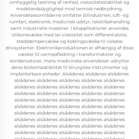
omhyggelig testning af renhed, viskositetsstabilitet og
modstandsdygtighed mod termisk nedbrydning.
Anvendelsesområderne omfatter bilindustrien, luft- og
rumfart, elektronik, medicinsk udstyr, tekstilbehandling
samt industrielle maskiner. I bilapplikationer anvendes
silikonevæske med lav viskositet som differentialolie,
støddæmpervæske og koblingsvæske til viskøse
drivsystemer. Elektronikproduktionen er afhængig af disse
væsker til varmeafledning i transformatorer og
kondensatorer, mens medicinske anvendelser udnytter
deres biokompatibilitet til kirurgiske instrumenter og
implanterbare enheder. Alsådenes alsådenes alsådenes
alsådenes alsådenes alsådenes alsådenes alsådenes
alsådenes alsådenes alsådenes alsådenes alsådenes
alsådenes alsådenes alsådenes alsådenes alsådenes
alsådenes alsådenes alsådenes alsådenes alsådenes
alsådenes alsådenes alsådenes alsådenes alsådenes
alsådenes alsådenes alsådenes alsådenes alsådenes
alsådenes alsådenes alsådenes alsådenes alsådenes
alsådenes alsådenes alsådenes alsådenes alsådenes
alsådenes alsådenes alsådenes alsådenes alsådenes