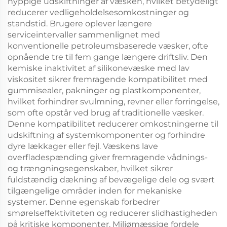
hyppige udskiftninger af væsken, hvilket betydeligt
reducerer vedligeholdelsesomkostninger og
standstid. Brugere oplever længere
serviceintervaller sammenlignet med
konventionelle petroleumsbaserede væsker, ofte
opnående tre til fem gange længere driftsliv. Den
kemiske inaktivitet af silikonevæske med lav
viskositet sikrer fremragende kompatibilitet med
gummisealer, pakninger og plastkomponenter,
hvilket forhindrer svulmning, revner eller forringelse,
som ofte opstår ved brug af traditionelle væsker.
Denne kompatibilitet reducerer omkostningerne til
udskiftning af systemkomponenter og forhindre
dyre lækkager eller fejl. Væskens lave
overfladespænding giver fremragende vådnings-
og trængningsegenskaber, hvilket sikrer
fuldstændig dækning af bevægelige dele og svært
tilgængelige områder inden for mekaniske
systemer. Denne egenskab forbedrer
smørelseffektiviteten og reducerer slidhastigheden
på kritiske komponenter. Miljømæssige fordele