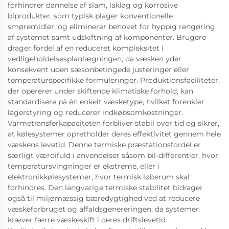
forhindrer dannelse af slam, laklag og korrosive
biprodukter, som typisk plager konventionelle
smøremidler, og eliminerer behovet for hyppig rengøring
af systemet samt udskiftning af komponenter. Brugere
drager fordel af en reduceret kompleksitet i
vedligeholdelsesplanlægningen, da væsken yder
konsekvent uden sæsonbetingede justeringer eller
temperaturspecifikke formuleringer. Produktionsfaciliteter,
der opererer under skiftende klimatiske forhold, kan
standardisere på én enkelt væsketype, hvilket forenkler
lagerstyring og reducerer indkøbsomkostninger.
Varmetransferkapaciteten forbliver stabil over tid og sikrer,
at kølesystemer opretholder deres effektivitet gennem hele
væskens levetid. Denne termiske præstationsfordel er
særligt værdifuld i anvendelser såsom bil-differentier, hvor
temperatursvingninger er ekstreme, eller i
elektronikkølesystemer, hvor termisk løberum skal
forhindres. Den langvarige termiske stabilitet bidrager
også til miljømæssig bæredygtighed ved at reducere
væskeforbruget og affaldsgenereringen, da systemer
kræver færre væskeskift i deres driftslevetid.