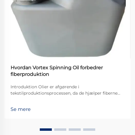
Hvordan Vortex Spinning Oil forbedrer
fiberproduktion
Introduktion Olier er afgørende i
tekstilproduktionsprocessen, da de hjælper fiberne
med at bevæge sig jævnt gennem maskinerne og
derved skabe et bedre stofkvalitet. Af alle de
Se mere
forskellige typer, der findes, er Vortex Spinning Oil
blevet noget af en ...