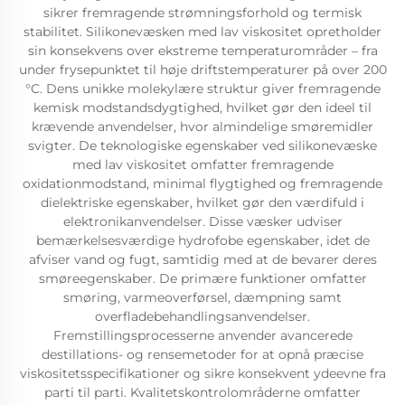
sikrer fremragende strømningsforhold og termisk
stabilitet. Silikonevæsken med lav viskositet opretholder
sin konsekvens over ekstreme temperaturområder – fra
under frysepunktet til høje driftstemperaturer på over 200
°C. Dens unikke molekylære struktur giver fremragende
kemisk modstandsdygtighed, hvilket gør den ideel til
krævende anvendelser, hvor almindelige smøremidler
svigter. De teknologiske egenskaber ved silikonevæske
med lav viskositet omfatter fremragende
oxidationmodstand, minimal flygtighed og fremragende
dielektriske egenskaber, hvilket gør den værdifuld i
elektronikanvendelser. Disse væsker udviser
bemærkelsesværdige hydrofobe egenskaber, idet de
afviser vand og fugt, samtidig med at de bevarer deres
smøreegenskaber. De primære funktioner omfatter
smøring, varmeoverførsel, dæmpning samt
overfladebehandlingsanvendelser.
Fremstillingsprocesserne anvender avancerede
destillations- og rensemetoder for at opnå præcise
viskositetsspecifikationer og sikre konsekvent ydeevne fra
parti til parti. Kvalitetskontrolområderne omfatter