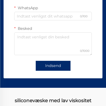
WhatsApp
0/100
Besked
0/1000
Indsend
siliconevæske med lav viskositet