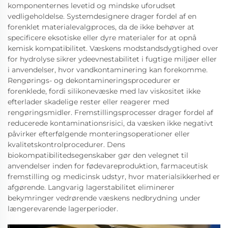
komponenternes levetid og mindske uforudset
vedligeholdelse. Systemdesignere drager fordel af en
forenklet materialevalgproces, da de ikke behøver at
specificere eksotiske eller dyre materialer for at opnå
kemisk kompatibilitet. Væskens modstandsdygtighed over
for hydrolyse sikrer ydeevnestabilitet i fugtige miljøer eller
i anvendelser, hvor vandkontaminering kan forekomme.
Rengørings- og dekontamineringsprocedurer er
forenklede, fordi silikonevæske med lav viskositet ikke
efterlader skadelige rester eller reagerer med
rengøringsmidler. Fremstillingsprocesser drager fordel af
reducerede kontaminationsrisici, da væsken ikke negativt
påvirker efterfølgende monteringsoperationer eller
kvalitetskontrolprocedurer. Dens
biokompatibilitedsegenskaber gør den velegnet til
anvendelser inden for fødevareproduktion, farmaceutisk
fremstilling og medicinsk udstyr, hvor materialsikkerhed er
afgørende. Langvarig lagerstabilitet eliminerer
bekymringer vedrørende væskens nedbrydning under
længerevarende lagerperioder.