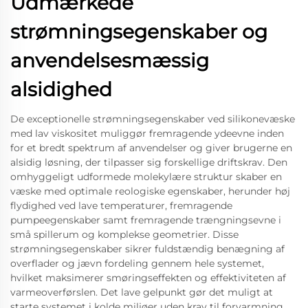
Udmærkede
strømningsegenskaber og
anvendelsesmæssig
alsidighed
De exceptionelle strømningsegenskaber ved silikonevæske
med lav viskositet muliggør fremragende ydeevne inden
for et bredt spektrum af anvendelser og giver brugerne en
alsidig løsning, der tilpasser sig forskellige driftskrav. Den
omhyggeligt udformede molekylære struktur skaber en
væske med optimale reologiske egenskaber, herunder høj
flydighed ved lave temperaturer, fremragende
pumpeegenskaber samt fremragende trængningsevne i
små spillerum og komplekse geometrier. Disse
strømningsegenskaber sikrer fuldstændig benægning af
overflader og jævn fordeling gennem hele systemet,
hvilket maksimerer smøringseffekten og effektiviteten af
varmeoverførslen. Det lave gelpunkt gør det muligt at
starte systemet i kolde miljøer uden krav til forvarmning,