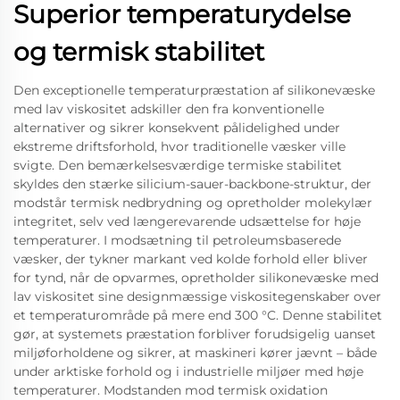
Superior temperaturydelse
og termisk stabilitet
Den exceptionelle temperaturpræstation af silikonevæske
med lav viskositet adskiller den fra konventionelle
alternativer og sikrer konsekvent pålidelighed under
ekstreme driftsforhold, hvor traditionelle væsker ville
svigte. Den bemærkelsesværdige termiske stabilitet
skyldes den stærke silicium-sauer-backbone-struktur, der
modstår termisk nedbrydning og opretholder molekylær
integritet, selv ved længerevarende udsættelse for høje
temperaturer. I modsætning til petroleumsbaserede
væsker, der tykner markant ved kolde forhold eller bliver
for tynd, når de opvarmes, opretholder silikonevæske med
lav viskositet sine designmæssige viskositegenskaber over
et temperaturområde på mere end 300 °C. Denne stabilitet
gør, at systemets præstation forbliver forudsigelig uanset
miljøforholdene og sikrer, at maskineri kører jævnt – både
under arktiske forhold og i industrielle miljøer med høje
temperaturer. Modstanden mod termisk oxidation