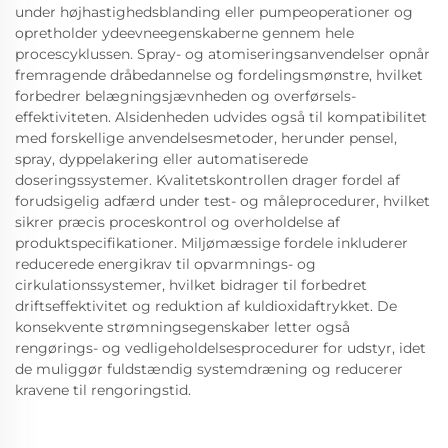
under højhastighedsblanding eller pumpeoperationer og
opretholder ydeevneegenskaberne gennem hele
procescyklussen. Spray- og atomiseringsanvendelser opnår
fremragende dråbedannelse og fordelingsmønstre, hvilket
forbedrer belægningsjævnheden og overførsels-
effektiviteten. Alsidenheden udvides også til kompatibilitet
med forskellige anvendelsesmetoder, herunder pensel,
spray, dyppelakering eller automatiserede
doseringssystemer. Kvalitetskontrollen drager fordel af
forudsigelig adfærd under test- og måleprocedurer, hvilket
sikrer præcis proceskontrol og overholdelse af
produktspecifikationer. Miljømæssige fordele inkluderer
reducerede energikrav til opvarmnings- og
cirkulationssystemer, hvilket bidrager til forbedret
driftseffektivitet og reduktion af kuldioxidaftrykket. De
konsekvente strømningsegenskaber letter også
rengørings- og vedligeholdelsesprocedurer for udstyr, idet
de muliggør fuldstændig systemdræning og reducerer
kravene til rengoringstid.