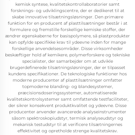
kemisk syntese, kvalitetskontrollaboratorier samt
forsknings- og udviklingscentre, der er dedikeret til at
skabe innovative tilsætningsløsninger. Den primære
funktion for en producent af plasttilsætninger består i at
formulere og fremstille forskellige kemiske stoffer, der
ændrer egenskaberne for basispolymere, så plastprodukter
kan opfylde specifikke krav til ydeevne inden for mange
forskellige anvendelsesområder. Disse virksomheder
beskæftiger hold af kemikere, polymerforskere og tekniske
specialister, der samarbejder om at udvikle
brugerdefinerede tilsætningsløsninger, der er tilpasset
kundens specifikationer. De teknologiske funktioner hos
moderne producenter af plasttilsætninger omfatter
topmoderne blanding- og blandesystemer,
præcisionsdoseringssystemer, automatiserede
kvalitetskontrolsystemer samt omfattende testfaciliteter,
der sikrer konsekvent produktkvalitet og ydeevne. Disse
producenter anvender avancerede analyseinstrumenter
såsom spektroskopiudstyr, termisk analyseudstyr og
mekanisk testudstyr til at verificere tilsætningernes
effektivitet og opretholde strenge kvalitetskrav.