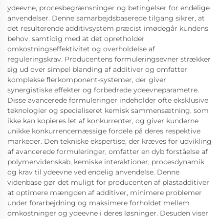
ydeevne, procesbegrænsninger og betingelser for endelige
anvendelser. Denne samarbejdsbaserede tilgang sikrer, at
det resulterende additivsystem præcist imødegår kundens
behov, samtidig med at det opretholder
omkostningseffektivitet og overholdelse af
reguleringskrav. Producentens formuleringsevner strækker
sig ud over simpel blanding af additiver og omfatter
komplekse flerkomponent-systemer, der giver
synergistiske effekter og forbedrede ydeevneparametre.
Disse avancerede formuleringer indeholder ofte eksklusive
teknologier og specialiseret kemisk sammensætning, som
ikke kan kopieres let af konkurrenter, og giver kunderne
unikke konkurrencemæssige fordele på deres respektive
markeder. Den tekniske ekspertise, der kræves for udvikling
af avancerede formuleringer, omfatter en dyb forståelse af
polymervidenskab, kemiske interaktioner, procesdynamik
og krav til ydeevne ved endelig anvendelse. Denne
videnbase gør det muligt for producenten af plastadditiver
at optimere mængden af additiver, minimere problemer
under forarbejdning og maksimere forholdet mellem
omkostninger og ydeevne i deres løsninger. Desuden viser