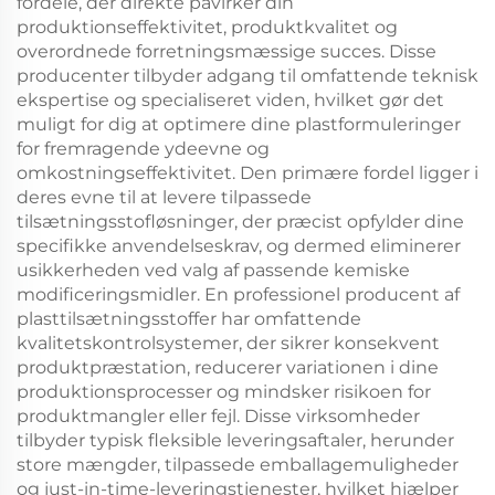
fordele, der direkte påvirker din
produktionseffektivitet, produktkvalitet og
overordnede forretningsmæssige succes. Disse
producenter tilbyder adgang til omfattende teknisk
ekspertise og specialiseret viden, hvilket gør det
muligt for dig at optimere dine plastformuleringer
for fremragende ydeevne og
omkostningseffektivitet. Den primære fordel ligger i
deres evne til at levere tilpassede
tilsætningsstofløsninger, der præcist opfylder dine
specifikke anvendelseskrav, og dermed eliminerer
usikkerheden ved valg af passende kemiske
modificeringsmidler. En professionel producent af
plasttilsætningsstoffer har omfattende
kvalitetskontrolsystemer, der sikrer konsekvent
produktpræstation, reducerer variationen i dine
produktionsprocesser og mindsker risikoen for
produktmangler eller fejl. Disse virksomheder
tilbyder typisk fleksible leveringsaftaler, herunder
store mængder, tilpassede emballagemuligheder
og just-in-time-leveringstjenester, hvilket hjælper