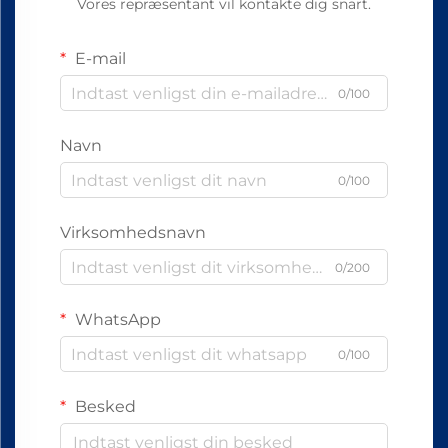
Vores repræsentant vil kontakte dig snart.
E-mail
0/100
Navn
0/100
Virksomhedsnavn
0/200
WhatsApp
0/100
Besked