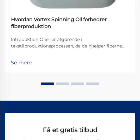
Hvordan Vortex Spinning Oil forbedrer
fiberproduktion
Introduktion Olier er afgørende i
tekstilproduktionsprocessen, da de hjælper fiberne
med at bevæge sig jævnt gennem maskinerne og
derved skabe et bedre stofkvalitet. Af alle de
Se mere
forskellige typer, der findes, er Vortex Spinning Oil
blevet noget af en ...
Få et gratis tilbud