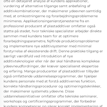
ofte en detaljeret analyse af kundens applikationer,
vurdering af alternative tilgange samt anbefaling af
additivkombinationer, der maksimerer ydeevnen samtidig
med, at omkostningerne og forarbejdningsproblemerne
minimeres. Applikationsingeniørstjenesterne fra en
professionel producent af plastadditiver omfatter også
støtte på stedet, hvor tekniske specialister arbejder direkte
sammen med kundens team for at optimere
forarbejdningsparametre, fejlfinde produktionsproblemer
og implementere nye additivsystemer med minimal
forstyrrelse af eksisterende drift. Denne praktiske tilgang er
særligt værdifuld ved introduktion af nye
additivteknologier eller når der skal håndteres komplekse
ydeevneudfordringer, der kræver specialiseret ekspertise
og erfaring. Mange producenter af plastadditiver tilbyder
også omfattende uddannelsesprogrammer, der hjælper
kundens personale med at forstå additivernes funktion,
korrekte håndteringsprocedurer og optimeringsteknikker,
der maksimerer systemets ydeevne. Disse
uddannelsesinitiativer omfatter ofte tekniske seminarer,
workshops og certificeringsprogrammer, der forbedrer
kundens kompetencer og sikrer korrekt implementering af