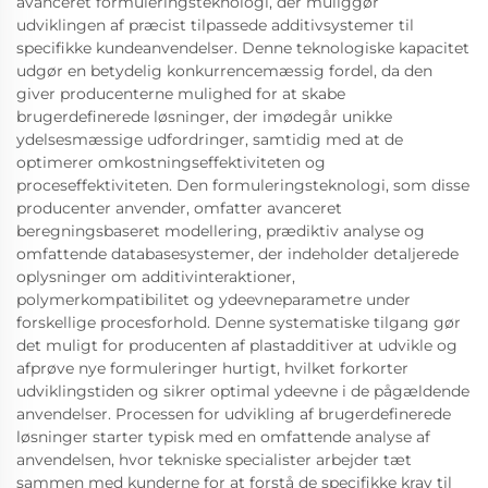
avanceret formuleringsteknologi, der muliggør
udviklingen af præcist tilpassede additivsystemer til
specifikke kundeanvendelser. Denne teknologiske kapacitet
udgør en betydelig konkurrencemæssig fordel, da den
giver producenterne mulighed for at skabe
brugerdefinerede løsninger, der imødegår unikke
ydelsesmæssige udfordringer, samtidig med at de
optimerer omkostningseffektiviteten og
proceseffektiviteten. Den formuleringsteknologi, som disse
producenter anvender, omfatter avanceret
beregningsbaseret modellering, prædiktiv analyse og
omfattende databasesystemer, der indeholder detaljerede
oplysninger om additivinteraktioner,
polymerkompatibilitet og ydeevneparametre under
forskellige procesforhold. Denne systematiske tilgang gør
det muligt for producenten af plastadditiver at udvikle og
afprøve nye formuleringer hurtigt, hvilket forkorter
udviklingstiden og sikrer optimal ydeevne i de pågældende
anvendelser. Processen for udvikling af brugerdefinerede
løsninger starter typisk med en omfattende analyse af
anvendelsen, hvor tekniske specialister arbejder tæt
sammen med kunderne for at forstå de specifikke krav til