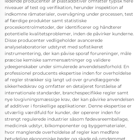
ledende producenter af plastadditiver omfatter typisk flere
niveauer af test og verifikation, herunder inspektion af
indkomne råmaterialer, overvågning under processen, test
af færdige produkter samt statistiske
proceskontrolmetoder, der identificerer og håndterer
potentielle kvalitetsproblemer, inden de påvirker kunderne.
Disse producenter vedligeholder avancerede
analyselaboratorier udstyret med sofistikeret
instrumentering, der kan påvise sporaf forureninger, måle
præcise kemiske sammensætninger og validere
ydeegenskaber under simulerede anvendelsesforhold. En
professionel producents ekspertise inden for overholdelse
af regler strækker sig langt ud over grundlæggende
sikkerhedskrav og omfatter en detaljeret forståelse af
internationale standarder, branchespecifikke regler samt
nye lovgivningsmæssige krav, der kan påvirke anvendelsen
af additiver i forskellige applikationer. Denne ekspertise er
utværlig værdifuld for kunder, der opererer inden for
strengt regulerede industrier såsom fødevareemballage,
medicinsk udstyr, bilkomponenter og byggematerialer,
hvor manglende overholdelse af regler kan medføre
betydelige økonomiske bøder og skade på omdømmet.