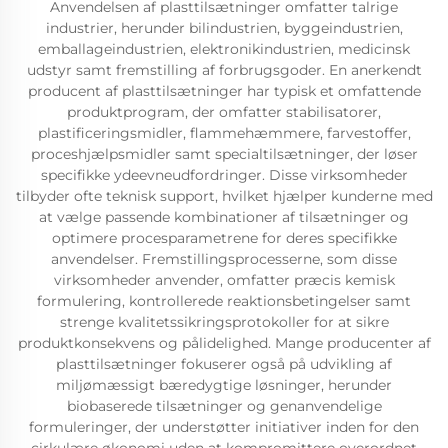
Anvendelsen af plasttilsætninger omfatter talrige
industrier, herunder bilindustrien, byggeindustrien,
emballageindustrien, elektronikindustrien, medicinsk
udstyr samt fremstilling af forbrugsgoder. En anerkendt
producent af plasttilsætninger har typisk et omfattende
produktprogram, der omfatter stabilisatorer,
plastificeringsmidler, flammehæmmere, farvestoffer,
proceshjælpsmidler samt specialtilsætninger, der løser
specifikke ydeevneudfordringer. Disse virksomheder
tilbyder ofte teknisk support, hvilket hjælper kunderne med
at vælge passende kombinationer af tilsætninger og
optimere procesparametrene for deres specifikke
anvendelser. Fremstillingsprocesserne, som disse
virksomheder anvender, omfatter præcis kemisk
formulering, kontrollerede reaktionsbetingelser samt
strenge kvalitetssikringsprotokoller for at sikre
produktkonsekvens og pålidelighed. Mange producenter af
plasttilsætninger fokuserer også på udvikling af
miljømæssigt bæredygtige løsninger, herunder
biobaserede tilsætninger og genanvendelige
formuleringer, der understøtter initiativer inden for den