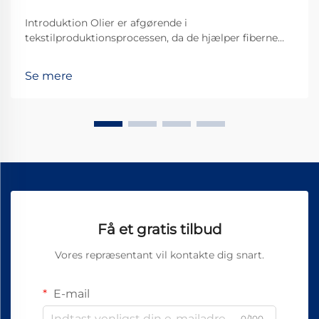
Introduktion Olier er afgørende i
tekstilproduktionsprocessen, da de hjælper fiberne
med at bevæge sig jævnt gennem maskinerne og
derved skabe et bedre stofkvalitet. Af alle de
Se mere
forskellige typer, der findes, er Vortex Spinning Oil
blevet noget af en ...
Få et gratis tilbud
Vores repræsentant vil kontakte dig snart.
E-mail
0/100