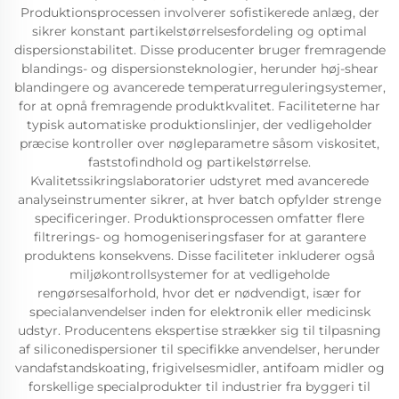
Produktionsprocessen involverer sofistikerede anlæg, der
sikrer konstant partikelstørrelsesfordeling og optimal
dispersionstabilitet. Disse producenter bruger fremragende
blandings- og dispersionsteknologier, herunder høj-shear
blandingere og avancerede temperaturreguleringsystemer,
for at opnå fremragende produktkvalitet. Faciliteterne har
typisk automatiske produktionslinjer, der vedligeholder
præcise kontroller over nøgleparametre såsom viskositet,
faststofindhold og partikelstørrelse.
Kvalitetssikringslaboratorier udstyret med avancerede
analyseinstrumenter sikrer, at hver batch opfylder strenge
specificeringer. Produktionsprocessen omfatter flere
filtrerings- og homogeniseringsfaser for at garantere
produktens konsekvens. Disse faciliteter inkluderer også
miljøkontrollsystemer for at vedligeholde
rengørsesalforhold, hvor det er nødvendigt, især for
specialanvendelser inden for elektronik eller medicinsk
udstyr. Producentens ekspertise strækker sig til tilpasning
af siliconedispersioner til specifikke anvendelser, herunder
vandafstandskoating, frigivelsesmidler, antifoam midler og
forskellige specialprodukter til industrier fra byggeri til