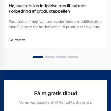
Højkvalitets læderfølelse modifikatorer:
Forbedring af produktappellen
Forståelse af højtkvalitets læderfølelse-modifikatorer.
Modifikatorer for læderfølelse til produkter i høj ende
er grundlæggende specielle behandlinger, der
påføres lædervarer for at gøre dem mere behagelige
Se mere
at røre ved og se pænere ud i det hele taget. Disse
behandlinger forbedrer markant, hvor gode kvalitets...
Få et gratis tilbud
Vores repræsentant vil kontakte dig snart.