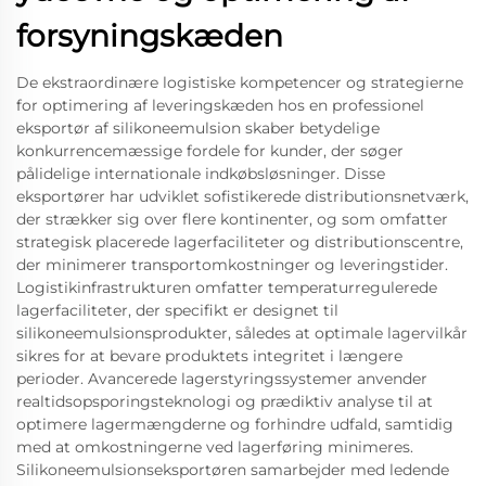
forsyningskæden
De ekstraordinære logistiske kompetencer og strategierne
for optimering af leveringskæden hos en professionel
eksportør af silikoneemulsion skaber betydelige
konkurrencemæssige fordele for kunder, der søger
pålidelige internationale indkøbsløsninger. Disse
eksportører har udviklet sofistikerede distributionsnetværk,
der strækker sig over flere kontinenter, og som omfatter
strategisk placerede lagerfaciliteter og distributionscentre,
der minimerer transportomkostninger og leveringstider.
Logistikinfrastrukturen omfatter temperaturregulerede
lagerfaciliteter, der specifikt er designet til
silikoneemulsionsprodukter, således at optimale lagervilkår
sikres for at bevare produktets integritet i længere
perioder. Avancerede lagerstyringssystemer anvender
realtidsopsporingsteknologi og prædiktiv analyse til at
optimere lagermængderne og forhindre udfald, samtidig
med at omkostningerne ved lagerføring minimeres.
Silikoneemulsionseksportøren samarbejder med ledende