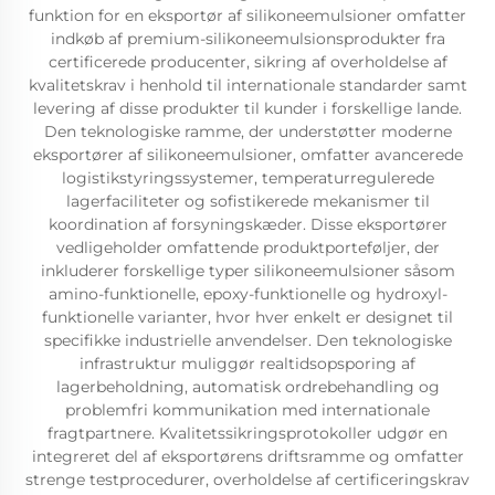
funktion for en eksportør af silikoneemulsioner omfatter
indkøb af premium-silikoneemulsionsprodukter fra
certificerede producenter, sikring af overholdelse af
kvalitetskrav i henhold til internationale standarder samt
levering af disse produkter til kunder i forskellige lande.
Den teknologiske ramme, der understøtter moderne
eksportører af silikoneemulsioner, omfatter avancerede
logistikstyringssystemer, temperaturregulerede
lagerfaciliteter og sofistikerede mekanismer til
koordination af forsyningskæder. Disse eksportører
vedligeholder omfattende produktporteføljer, der
inkluderer forskellige typer silikoneemulsioner såsom
amino-funktionelle, epoxy-funktionelle og hydroxyl-
funktionelle varianter, hvor hver enkelt er designet til
specifikke industrielle anvendelser. Den teknologiske
infrastruktur muliggør realtidsopsporing af
lagerbeholdning, automatisk ordrebehandling og
problemfri kommunikation med internationale
fragtpartnere. Kvalitetssikringsprotokoller udgør en
integreret del af eksportørens driftsramme og omfatter
strenge testprocedurer, overholdelse af certificeringskrav