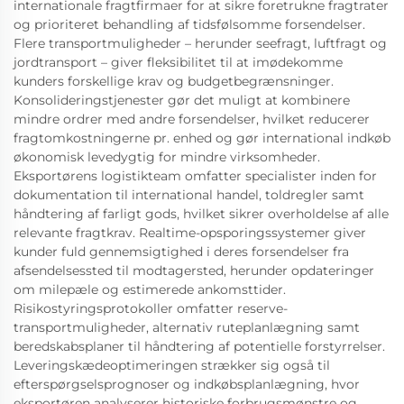
internationale fragtfirmaer for at sikre foretrukne fragtrater
og prioriteret behandling af tidsfølsomme forsendelser.
Flere transportmuligheder – herunder seefragt, luftfragt og
jordtransport – giver fleksibilitet til at imødekomme
kunders forskellige krav og budgetbegrænsninger.
Konsolideringstjenester gør det muligt at kombinere
mindre ordrer med andre forsendelser, hvilket reducerer
fragtomkostningerne pr. enhed og gør international indkøb
økonomisk levedygtig for mindre virksomheder.
Eksportørens logistikteam omfatter specialister inden for
dokumentation til international handel, toldregler samt
håndtering af farligt gods, hvilket sikrer overholdelse af alle
relevante fragtkrav. Realtime-opsporingssystemer giver
kunder fuld gennemsigtighed i deres forsendelser fra
afsendelsessted til modtagersted, herunder opdateringer
om milepæle og estimerede ankomsttider.
Risikostyringsprotokoller omfatter reserve-
transportmuligheder, alternativ ruteplanlægning samt
beredskabsplaner til håndtering af potentielle forstyrrelser.
Leveringskædeoptimeringen strækker sig også til
efterspørgselsprognoser og indkøbsplanlægning, hvor
eksportøren analyserer historiske forbrugsmønstre og