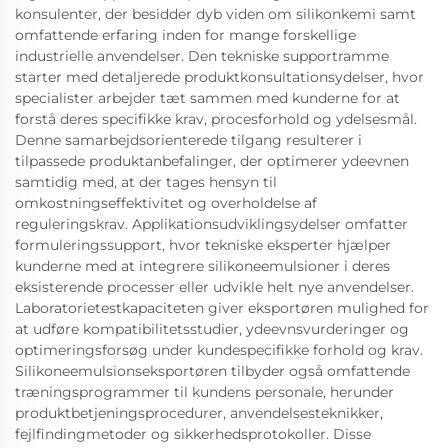
konsulenter, der besidder dyb viden om silikonkemi samt
omfattende erfaring inden for mange forskellige
industrielle anvendelser. Den tekniske supportramme
starter med detaljerede produktkonsultationsydelser, hvor
specialister arbejder tæt sammen med kunderne for at
forstå deres specifikke krav, procesforhold og ydelsesmål.
Denne samarbejdsorienterede tilgang resulterer i
tilpassede produktanbefalinger, der optimerer ydeevnen
samtidig med, at der tages hensyn til
omkostningseffektivitet og overholdelse af
reguleringskrav. Applikationsudviklingsydelser omfatter
formuleringssupport, hvor tekniske eksperter hjælper
kunderne med at integrere silikoneemulsioner i deres
eksisterende processer eller udvikle helt nye anvendelser.
Laboratorietestkapaciteten giver eksportøren mulighed for
at udføre kompatibilitetsstudier, ydeevnsvurderinger og
optimeringsforsøg under kundespecifikke forhold og krav.
Silikoneemulsionseksportøren tilbyder også omfattende
træningsprogrammer til kundens personale, herunder
produktbetjeningsprocedurer, anvendelsesteknikker,
fejlfindingmetoder og sikkerhedsprotokoller. Disse