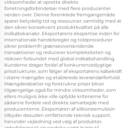
virksomheder at oprette direkte
forretningsforbindelser med flere producenter
verden over. Denne forenklede fremgangsmåde
sparer betydelig tid og ressourcer, samtidig med at
den sikrer konsekvent produktkvalitet på alle
indkøbskanaler. Eksportørens ekspertise inden for
internationale handelsregler og toldprocedurer
sikrer problemfri grænseoverskridende
transaktioner og reducerer kompleksiteten og
risikoen forbundet med global indkøbshandling.
Kunderne drager fordel af konkurrencedygtige
prisstrukturer, som følger af eksportørens købekraft
i større mængder og etablerede leverandørforhold.
Mængderabatter og foretrukne priser bliver
tilgængelige også for mindre virksomheder, som
ellers muligvis ikke ville opfylde kriterierne for
sådanne fordele ved direkte samarbejde med
producenterne. Eksportøren af silikoneemulsion
tilbyder desuden omfattende teknisk support,
herunder vejledning ved valg af produkter,
anbefalinger til anvendelse samt hjælp til