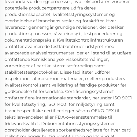
leverandørvurderingsprocesser, hvor eksportøren vurderer
potentielle producentpartnere ud fra deres
produktionskapacitet, kvalitetsstyringssystemer og
overholdelse af branchens regler og forskrifter. Hver
leverandør gennemgår grundige revisioner, der dækker
produktionsprocesser, råvareindkøb, testprocedurer og
dokumentationspraksis. Kvalitetskontrolinfrastrukturen
omfatter avancerede testlaboratorier udstyret med
avancerede analyseinstrumenter, der er i stand til at udføre
omfattende kemisk analyse, viskositetsmålinger,
vurderinger af partikelstørrelsesfordeling samt
stabilitetstestprotokoller. Disse faciliteter udfører
inspektioner af indkomne materialer, mellemprodukters
kvalitetskontrol samt validering af færdige produkter før
godkendelse til forsendelse. Certificeringssystemet
omfatter flere internationale standarder, herunder ISO 9001
for kvalitetsstyring, ISO 14001 for miljøstyring samt
branchespecifikke certificeringer såsom OEKO-TEX til
tekstilanvendelser eller FDA-overensstemmelse til
fødevarekvalitet. Dokumentationsstyringssystemer
opretholder detaljerede sporbarehedsregistre for hver parti,
hvilket muliggør hurtig identifikation og løsning af