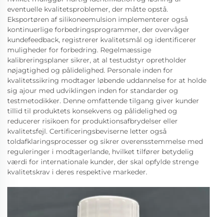
eventuelle kvalitetsproblemer, der måtte opstå.
Eksportøren af silikoneemulsion implementerer også
kontinuerlige forbedringsprogrammer, der overvåger
kundefeedback, registrerer kvalitetsmål og identificerer
muligheder for forbedring. Regelmæssige
kalibreringsplaner sikrer, at al testudstyr opretholder
nøjagtighed og pålidelighed. Personale inden for
kvalitetssikring modtager løbende uddannelse for at holde
sig ajour med udviklingen inden for standarder og
testmetodikker. Denne omfattende tilgang giver kunder
tillid til produktets konsekvens og pålidelighed og
reducerer risikoen for produktionsafbrydelser eller
kvalitetsfejl. Certificeringsbeviserne letter også
toldafklaringsprocesser og sikrer overensstemmelse med
reguleringer i modtagerlande, hvilket tilfører betydelig
værdi for internationale kunder, der skal opfylde strenge
kvalitetskrav i deres respektive markeder.