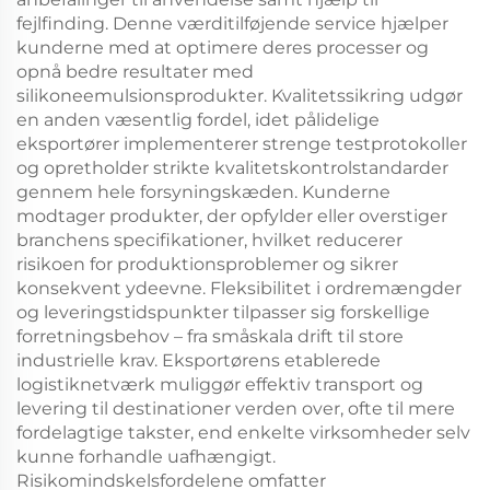
fejlfinding. Denne værditilføjende service hjælper
kunderne med at optimere deres processer og
opnå bedre resultater med
silikoneemulsionsprodukter. Kvalitetssikring udgør
en anden væsentlig fordel, idet pålidelige
eksportører implementerer strenge testprotokoller
og opretholder strikte kvalitetskontrolstandarder
gennem hele forsyningskæden. Kunderne
modtager produkter, der opfylder eller overstiger
branchens specifikationer, hvilket reducerer
risikoen for produktionsproblemer og sikrer
konsekvent ydeevne. Fleksibilitet i ordremængder
og leveringstidspunkter tilpasser sig forskellige
forretningsbehov – fra småskala drift til store
industrielle krav. Eksportørens etablerede
logistiknetværk muliggør effektiv transport og
levering til destinationer verden over, ofte til mere
fordelagtige takster, end enkelte virksomheder selv
kunne forhandle uafhængigt.
Risikomindskelsfordelene omfatter