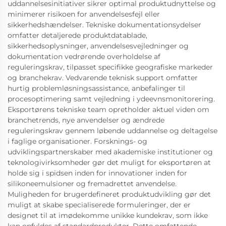
uddannelsesinitiativer sikrer optimal produktudnyttelse og
minimerer risikoen for anvendelsesfejl eller
sikkerhedshændelser. Tekniske dokumentationsydelser
omfatter detaljerede produktdatablade,
sikkerhedsoplysninger, anvendelsesvejledninger og
dokumentation vedrørende overholdelse af
reguleringskrav, tilpasset specifikke geografiske markeder
og branchekrav. Vedvarende teknisk support omfatter
hurtig problemløsningsassistance, anbefalinger til
procesoptimering samt vejledning i ydeevnsmonitorering.
Eksportørens tekniske team opretholder aktuel viden om
branchetrends, nye anvendelser og ændrede
reguleringskrav gennem løbende uddannelse og deltagelse
i faglige organisationer. Forsknings- og
udviklingspartnerskaber med akademiske institutioner og
teknologivirksomheder gør det muligt for eksportøren at
holde sig i spidsen inden for innovationer inden for
silikoneemulsioner og fremadrettet anvendelse.
Muligheden for brugerdefineret produktudvikling gør det
muligt at skabe specialiserede formuleringer, der er
designet til at imødekomme unikke kundekrav, som ikke