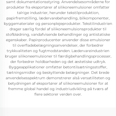
samt dokumentationsstyring. Anvendelsesområderne for
produkter fra eksportører af silikoneemulsioner omfatter
talrige industrier, herunder tekstilproduktion,
papirfremstilling, lædervarebehandling, bilkomponenter,
byggematerialer og personplejeprodukter. Tekstilindustrien
drager særlig fordel af silikoneemulsionsprodukter til
stofblødning, vandafvisende behandlinger og antistatiske
egenskaber. Papirproducenter anvender disse emulsioner
til overfladebelægningsanvendelser, der forbedrer
trykkvaliteten og fugtmodstanden. Lædervareindustrien
bruger silikoneemulsioner til færdigbehandlingsprocesser,
der forbedrer holdbarheden og det æstetiske udtryk.
Byggeapplikationer omfatter betontilsætningsstoffer,
tætningsmidler og beskyttende belægninger. Det brede
anvendelsesspektrum demonstrerer alså versatiliteten og
betydningen af eksportører af silikoneemulsioner for at
fremme global handel og industriudvikling på tværs af
flere sektorer verden over.