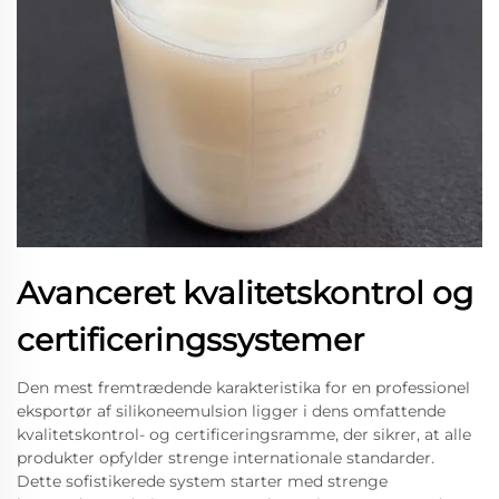
Avanceret kvalitetskontrol og
certificeringssystemer
Den mest fremtrædende karakteristika for en professionel
eksportør af silikoneemulsion ligger i dens omfattende
kvalitetskontrol- og certificeringsramme, der sikrer, at alle
produkter opfylder strenge internationale standarder.
Dette sofistikerede system starter med strenge