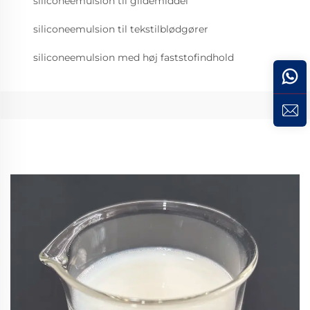
siliconeemulsion til glidemiddel
siliconeemulsion til tekstilblødgører
siliconeemulsion med høj faststofindhold