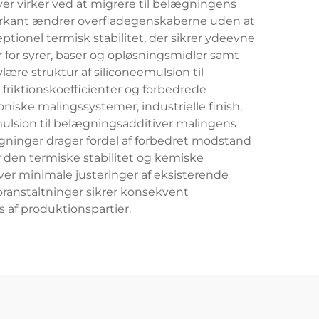
ver virker ved at migrere til belægningens
arkant ændrer overfladegenskaberne uden at
ionel termisk stabilitet, der sikrer ydeevne
for syrer, baser og opløsningsmidler samt
re struktur af siliconeemulsion til
 friktionskoefficienter og forbedrede
iske malingssystemer, industrielle finish,
mulsion til belægningsadditiver malingens
gninger drager fordel af forbedret modstand
 den termiske stabilitet og kemiske
er minimale justeringer af eksisterende
oranstaltninger sikrer konsekvent
 af produktionspartier.