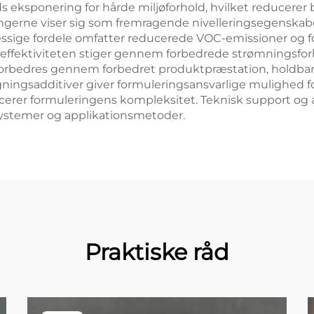
s eksponering for hårde miljøforhold, hvilket reducere
ngerne viser sig som fremragende nivelleringsegenskaber
ssige fordele omfatter reducerede VOC-emissioner og fo
effektiviteten stiger gennem forbedrede strømningsfor
 forbedres gennem forbedret produktpræstation, holdba
lægningsadditiver giver formuleringsansvarlige mulighed 
educerer formuleringens kompleksitet. Teknisk support og
gsystemer og applikationsmetoder.
Praktiske råd