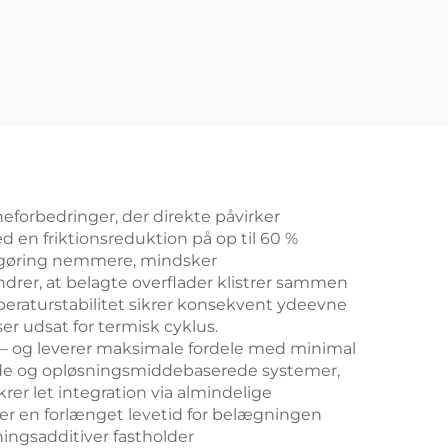
forbedringer, der direkte påvirker
 en friktionsreduktion på op til 60 %
ngøring nemmere, mindsker
rer, at belagte overflader klistrer sammen
peraturstabilitet sikrer konsekvent ydeevne
er udsat for termisk cyklus.
 – og leverer maksimale fordele med minimal
ede og opløsningsmiddebaserede systemer,
rer let integration via almindelige
ter en forlænget levetid for belægningen
ingsadditiver fastholder