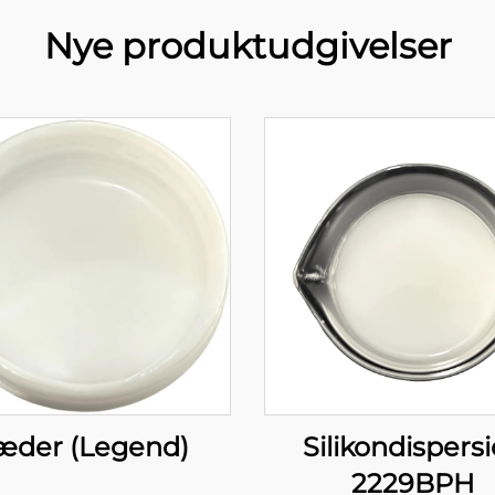
Nye produktudgivelser
æder (Legend)
Silikondispers
2229BPH