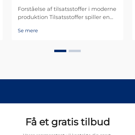
Forståelse af tilsatsstoffer i moderne
produktion Tilsatsstoffer spiller en
afgørende rolle i moderne
Se mere
produktionsprocesser på tværs af
forskellige industrier. De er
grundlæggende stoffer, der
tilsættes materialer for at forbedre
ydeevnen på måder, som basis
materialet ikke kan klare alene ...
Få et gratis tilbud