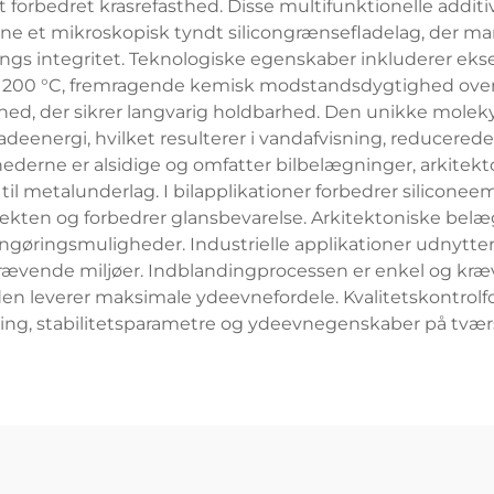
forbedret krasrefasthed. Disse multifunktionelle additi
ne et mikroskopisk tyndt silicongrænsefladelag, der m
integritet. Teknologiske egenskaber inkluderer eksept
il 200 °C, fremragende kemisk modstandsdygtighed over 
, der sikrer langvarig holdbarhed. Den unikke molekylæ
adeenergi, hvilket resulterer i vandafvisning, reducerede
derne er alsidige og omfatter bilbelægninger, arkitekton
il metalunderlag. I bilapplikationer forbedrer siliconee
fekten og forbedrer glansbevarelse. Arkitektoniske belæ
gøringsmuligheder. Industrielle applikationer udnytter
rævende miljøer. Indblandingprocessen er enkel og kræv
en leverer maksimale ydeevnefordele. Kvalitetskontrolf
eling, stabilitetsparametre og ydeevnegenskaber på tværs