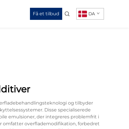
Få et tilbud
DA
ditiver
verfladebehandlingsteknologi og tilbyder
yttelsessystemer. Disse specialiserede
bile emulsioner, der integreres problemfrit i
r omfatter overflademodifikation, forbedret