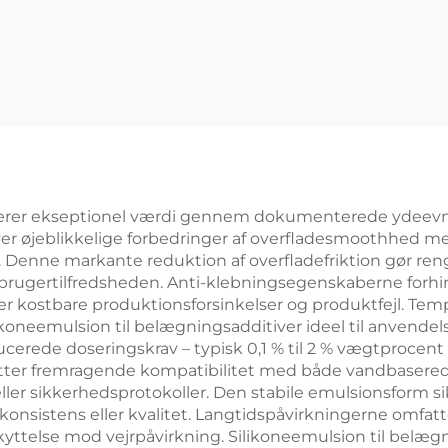
everer ekseptionel værdi gennem dokumenterede ydeevne
er øjeblikkelige forbedringer af overfladesmoothhed med
Denne markante reduktion af overfladefriktion gør re
rugertilfredsheden. Anti-klebningsegenskaberne forhind
rer kostbare produktionsforsinkelser og produktfejl. Tem
ikoneemulsion til belægningsadditiver ideel til anvendels
rede doseringskrav – typisk 0,1 % til 2 % vægtprocent
fatter fremragende kompatibilitet med både vandbaser
ller sikkerhedsprotokoller. Den stabile emulsionsform sik
onsistens eller kvalitet. Langtidspåvirkningerne omfat
telse mod vejrpåvirkning. Silikoneemulsion til belægn