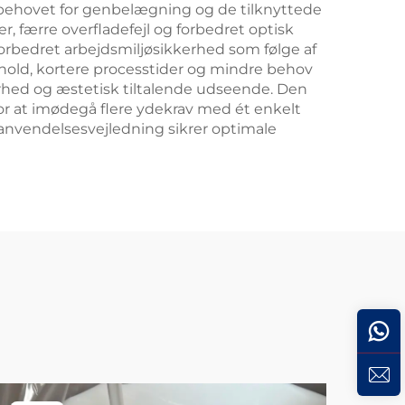
r behovet for genbelægning og de tilknyttede
, færre overfladefejl og forbedret optisk
rbedret arbejdsmiljøsikkerhed som følge af
hold, kortere processtider og mindre behov
rhed og æstetisk tiltalende udseende. Den
for at imødegå flere ydekrav med ét enkelt
 anvendelsesvejledning sikrer optimale