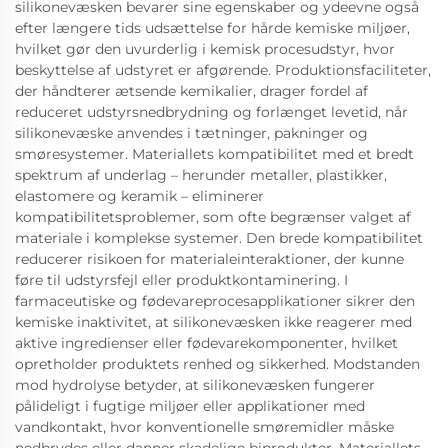
silikonevæsken bevarer sine egenskaber og ydeevne også
efter længere tids udsættelse for hårde kemiske miljøer,
hvilket gør den uvurderlig i kemisk procesudstyr, hvor
beskyttelse af udstyret er afgørende. Produktionsfaciliteter,
der håndterer ætsende kemikalier, drager fordel af
reduceret udstyrsnedbrydning og forlænget levetid, når
silikonevæske anvendes i tætninger, pakninger og
smøresystemer. Materiallets kompatibilitet med et bredt
spektrum af underlag – herunder metaller, plastikker,
elastomere og keramik – eliminerer
kompatibilitetsproblemer, som ofte begrænser valget af
materiale i komplekse systemer. Den brede kompatibilitet
reducerer risikoen for materialeinteraktioner, der kunne
føre til udstyrsfejl eller produktkontaminering. I
farmaceutiske og fødevareprocesapplikationer sikrer den
kemiske inaktivitet, at silikonevæsken ikke reagerer med
aktive ingredienser eller fødevarekomponenter, hvilket
opretholder produktets renhed og sikkerhed. Modstanden
mod hydrolyse betyder, at silikonevæsken fungerer
pålideligt i fugtige miljøer eller applikationer med
vandkontakt, hvor konventionelle smøremidler måske