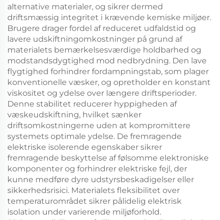
alternative materialer, og sikrer dermed
driftsmæssig integritet i krævende kemiske miljøer.
Brugere drager fordel af reduceret udfaldstid og
lavere udskiftningomkostninger på grund af
materialets bemærkelsesværdige holdbarhed og
modstandsdygtighed mod nedbrydning. Den lave
flygtighed forhindrer fordampningstab, som plager
konventionelle væsker, og opretholder en konstant
viskositet og ydelse over længere driftsperioder.
Denne stabilitet reducerer hyppigheden af
væskeudskiftning, hvilket sænker
driftsomkostningerne uden at kompromittere
systemets optimale ydelse. De fremragende
elektriske isolerende egenskaber sikrer
fremragende beskyttelse af følsomme elektroniske
komponenter og forhindrer elektriske fejl, der
kunne medføre dyre udstyrsbeskadigelser eller
sikkerhedsrisici. Materialets fleksibilitet over
temperaturområdet sikrer pålidelig elektrisk
isolation under varierende miljøforhold.