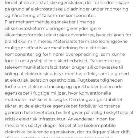
fordel af de anti-statiske egenskaber, der forhindrer skade
på grund af elektrostatiske udladninger under montering
og håndtering af følsomme komponenter.
Flammehæmmende egenskaber i mange
silikonevæskeformuleringer giver yderligere
sikkerhedsfordele i elektriske anvendelser, hvor risikoen for
brand skal minimeres. Materialets termiske ledningsevne
muliggør effektiv varmeafledning fra elektriske
komponenter og forhindrer overophedning, som kunne
føre til udstyrsfejl eller sikkerhedsrisici. Datacentre og
telekommunikationsfaciliteter bruger silikonevæske til
køling af elektronisk udstyr med høj effekt, samtidig med
at elektrisk isolation opretholdes. Fugtbestandigheden
forhindrer elektrisk tracking og opretholder isolerende
egenskaber i fugtige miljøer, hvor konventionelle
materialer måske ville svigte. Den langvarige stabilitet
sikrer, at de elektriske egenskaber forbliver konstante
gennem hele levetiden, hvilket giver pålidelig beskyttelse af
kritisk elektrisk infrastruktur. Anvendelser inden for
medicinsk udstyr drager fordel af de biokompatible
elektriske isolerende egenskaber, der muliggør sikker drift