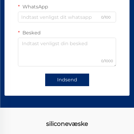
WhatsApp
0/100
Besked
0/1000
Indsend
siliconevæske