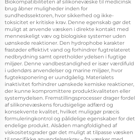
Biokompatibiliteten af silikonevæske til medicinsk
brug åbner muligheder inden for
sundhedssektoren, hvor sikkerhed og ikke-
toksicitet er kritiske krav. Denne egenskab gør det
muligt at anvende væsken i direkte kontakt med
menneskeligt væv og biologiske systemer uden
uønskede reaktioner. Den hydrophobe karakter
frastøder effektivt vand og forhindrer fugtrelateret
nedbrydning samt opretholder ydelsen i fugtige
miljøer. Denne vandbestandighed er især værdifuld
i udendørs anvendelser og marine miljøer, hvor
fugteksponering er uundgåelig. Materialets
inaktivitet forhindrer uønskede kemiske reaktioner,
der kunne kompromittere produktkvaliteten eller
systemydelsen. Fremstillingsprocesser drager fordel
af silikonevæskens forudsigelige adfærd og
konsekvente kvalitet, hvilket muliggør præcis
formuleringkontrol og pålidelige egenskaber for det
endelige produkt. Alsåden mangfoldighed af
viskositetsgrader gør det muligt at tilpasse væsken
til specifikke anvendelseskrav – fra væsker med