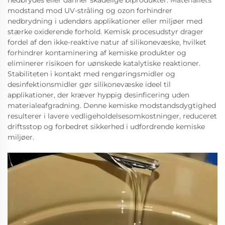
nedbrydes eller danner skadelige biprodukter. Materiallets
modstand mod UV-stråling og ozon forhindrer
nedbrydning i udendørs applikationer eller miljøer med
stærke oxiderende forhold. Kemisk procesudstyr drager
fordel af den ikke-reaktive natur af silikonevæske, hvilket
forhindrer kontaminering af kemiske produkter og
eliminerer risikoen for uønskede katalytiske reaktioner.
Stabiliteten i kontakt med rengøringsmidler og
desinfektionsmidler gør silikonevæske ideel til
applikationer, der kræver hyppig desinficering uden
materialeafgradning. Denne kemiske modstandsdygtighed
resulterer i lavere vedligeholdelsesomkostninger, reduceret
driftsstop og forbedret sikkerhed i udfordrende kemiske
miljøer.