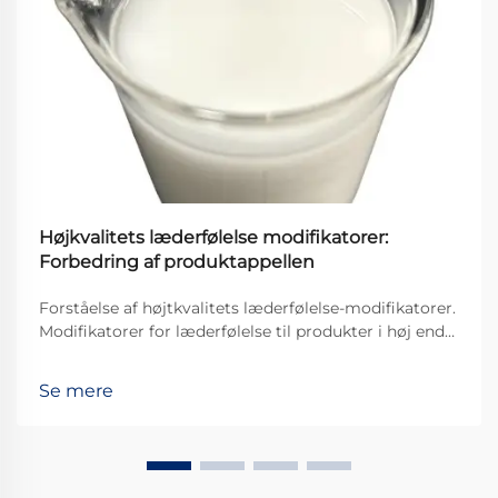
Højkvalitets læderfølelse modifikatorer:
Forbedring af produktappellen
Forståelse af højtkvalitets læderfølelse-modifikatorer.
Modifikatorer for læderfølelse til produkter i høj ende
er grundlæggende specielle behandlinger, der
påføres lædervarer for at gøre dem mere behagelige
Se mere
at røre ved og se pænere ud i det hele taget. Disse
behandlinger forbedrer markant, hvor gode kvalitets...