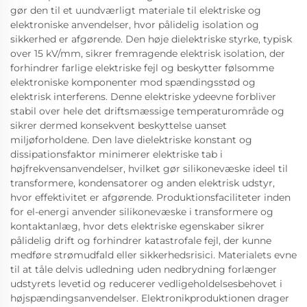
gør den til et uundværligt materiale til elektriske og
elektroniske anvendelser, hvor pålidelig isolation og
sikkerhed er afgørende. Den høje dielektriske styrke, typisk
over 15 kV/mm, sikrer fremragende elektrisk isolation, der
forhindrer farlige elektriske fejl og beskytter følsomme
elektroniske komponenter mod spændingsstød og
elektrisk interferens. Denne elektriske ydeevne forbliver
stabil over hele det driftsmæssige temperaturområde og
sikrer dermed konsekvent beskyttelse uanset
miljøforholdene. Den lave dielektriske konstant og
dissipationsfaktor minimerer elektriske tab i
højfrekvensanvendelser, hvilket gør silikonevæske ideel til
transformere, kondensatorer og anden elektrisk udstyr,
hvor effektivitet er afgørende. Produktionsfaciliteter inden
for el-energi anvender silikonevæske i transformere og
kontaktanlæg, hvor dets elektriske egenskaber sikrer
pålidelig drift og forhindrer katastrofale fejl, der kunne
medføre strømudfald eller sikkerhedsrisici. Materialets evne
til at tåle delvis udledning uden nedbrydning forlænger
udstyrets levetid og reducerer vedligeholdelsesbehovet i
højspændingsanvendelser. Elektronikproduktionen drager