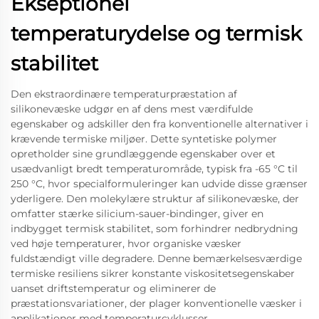
Ekseptionel
temperaturydelse og termisk
stabilitet
Den ekstraordinære temperaturpræstation af
silikonevæske udgør en af dens mest værdifulde
egenskaber og adskiller den fra konventionelle alternativer i
krævende termiske miljøer. Dette syntetiske polymer
opretholder sine grundlæggende egenskaber over et
usædvanligt bredt temperaturområde, typisk fra -65 °C til
250 °C, hvor specialformuleringer kan udvide disse grænser
yderligere. Den molekylære struktur af silikonevæske, der
omfatter stærke silicium-sauer-bindinger, giver en
indbygget termisk stabilitet, som forhindrer nedbrydning
ved høje temperaturer, hvor organiske væsker
fuldstændigt ville degradere. Denne bemærkelsesværdige
termiske resiliens sikrer konstante viskositetsegenskaber
uanset driftstemperatur og eliminerer de
præstationsvariationer, der plager konventionelle væsker i
applikationer med temperaturcyklusser.