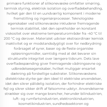
primære funktioner af silikonevæske omfatter smøring,
termisk styring, elektrisk isolation og overfladebehandling,
hvilket gør den til en uundværlig komponent i moderne
fremstilling og ingeniørprocesser. Teknologiske
egenskaber ved silikonevæske inkluderer fremragende
termisk stabilitet, idet den opretholder en konstant
viskositet over ekstreme temperaturområder fra -40 °C til
200 °C og derover. Materialet udviser ekstraordinær kemisk
inaktivitet og er modstandsdygtigt over for nedbrydning
forårsaget af syrer, baser og de fleste organiske
opløsningsmidler, samtidig med at det bevarer sin
strukturelle integritet over længere tidsrum. Dets lave
overfladespænding giver fremragende vådningsevne og
udbredelsesegenskaber, hvilket muliggør ensartet
dækning på forskellige substrater. Silikonevæskens
dielektriske styrke gør den ideel til elektriske anvendelser,
idet den sikrer pålidelig isolation, der forhindrer elektriske
fejl og sikrer sikker drift af følsomme udstyr. Anvendelserne
strækker sig over mange brancher, herunder bilindustrien,
luft- og rumfartsindustrien, elektronikindustrien,
kosmetikindustrien, sundhedssektoren og