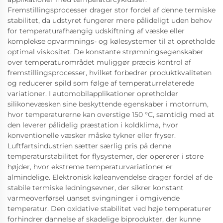
Fremstillingsprocesser drager stor fordel af denne termiske
stabilitet, da udstyret fungerer mere pålideligt uden behov
for temperaturafhængig udskiftning af væske eller
komplekse opvarmnings- og kølesystemer til at opretholde
optimal viskositet. De konstante strømningsegenskaber
over temperaturområdet muliggør præcis kontrol af
fremstillingsprocesser, hvilket forbedrer produktkvaliteten
og reducerer spild som følge af temperaturrelaterede
variationer. I automobilapplikationer opretholder
silikonevæsken sine beskyttende egenskaber i motorrum,
hvor temperaturerne kan overstige 150 °C, samtidig med at
den leverer pålidelig præstation i koldklima, hvor
konventionelle væsker måske tykner eller fryser.
Luftfartsindustrien sætter særlig pris på denne
temperaturstabilitet for flysystemer, der opererer i store
højder, hvor ekstreme temperaturvariationer er
almindelige. Elektronisk køleanvendelse drager fordel af de
stabile termiske ledningsevner, der sikrer konstant
varmeoverførsel uanset svingninger i omgivende
temperatur. Den oxidative stabilitet ved høje temperaturer
forhindrer dannelse af skadelige biprodukter, der kunne