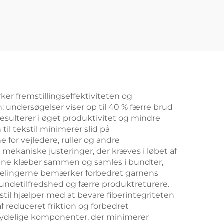
rker fremstillingseffektiviteten og
 undersøgelser viser op til 40 % færre brud
esulterer i øget produktivitet og mindre
il tekstil minimerer slid på
for vejledere, ruller og andre
ekaniske justeringer, der kræves i løbet af
ibrene klæber sammen og samles i bundter,
afdelingerne bemærker forbedret garnens
e kundetilfredshed og færre produktreturere.
stil hjælper med at bevare fiberintegriteten
 reduceret friktion og forbedret
dbrydelige komponenter, der minimerer