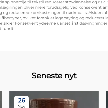
a spinnerolje til tekstil reducerer støvdannelse og risici
gningen bliver mere forudsigelig ved konsekvent anvende
og reducerede omkostninger til nødrepairs. Alsiden af m
fibertyper, hvilket forenkler lagerstyring og reducerer 
ger sikrer konsekvent ydeevne uanset årstidssvingninger 
t rundt.
Seneste nyt
26
Nov