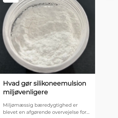
Hvad gør silikoneemulsion
Hv
miljøvenligere
be
læ
Miljømæssig bæredygtighed er
blevet en afgørende overvejelse for
Læse