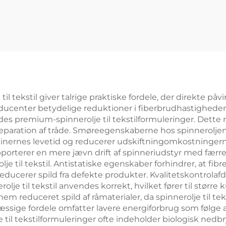
l tekstil giver talrige praktiske fordele, der direkte påvi
oducenter betydelige reduktioner i fiberbrudhastigheden;
es premium-spinnerolje til tekstilformuleringer. Dette r
reparation af tråde. Smøreegenskaberne hos spinneroljen t
nernes levetid og reducerer udskiftningomkostningerne 
rterer en mere jævn drift af spinneriudstyr med færre m
je til tekstil. Antistatiske egenskaber forhindrer, at f
reducerer spild fra defekte produkter. Kvalitetskontrol
lje til tekstil anvendes korrekt, hvilket fører til størr
 reduceret spild af råmaterialer, da spinnerolje til tek
sige fordele omfatter lavere energiforbrug som følge af
 til tekstilformuleringer ofte indeholder biologisk ne