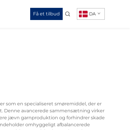
Få et tilbud
DA
rer som en specialiseret smøremiddel, der er
rodukt. Denne avancerede sammensætning virker
ere jævn garnproduktion og forhindrer skade
til indeholder omhyggeligt afbalancerede