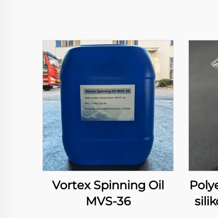
Vortex Spinning Oil
Poly
MVS-36
sil