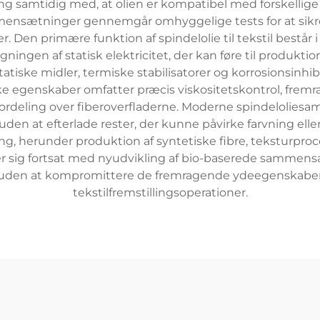
ing samtidig med, at olien er kompatibel med forskellige
mmensætninger gennemgår omhyggelige tests for at sikr
. Den primære funktion af spindelolie til tekstil bestå
gningen af statisk elektricitet, der kan føre til produkti
-statiske midler, termiske stabilisatorer og korrosionsinhib
 egenskaber omfatter præcis viskositetskontrol, fremr
rdeling over fiberoverfladerne. Moderne spindeloliesamme
 uden at efterlade rester, der kunne påvirke farvning el
ing, herunder produktion af syntetiske fibre, teksturpr
kler sig fortsat med nyudvikling af bio-baserede sammens
er uden at kompromittere de fremragende ydeegenskaber
tekstilfremstillingsoperationer.