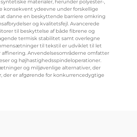
 syntetiske materialer, herunder polyester-,
e konsekvent ydeevne under forskellige
r i at danne en beskyttende barriere omkring
onsafbrydelser og kvalitetsfejl. Avancerede
itorer til beskyttelse af både fibrene og
agende termisk stabilitet samt overlegne
nsætninger til tekstil er udviklet til let
ler affinering. Anvendelsesområderne omfatter
oceser og højhastighedsspindeloperationer.
ætninger og miljøvenlige alternativer, der
, der er afgørende for konkurrencedygtige