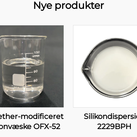
Nye produkter
ether-modificeret
Silikondispers
ikonvæske OFX-52
2229BPH