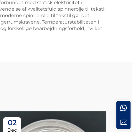
 forbundet med statisk elektricitet i
lse af kvalitetsfuld spinnerolje til tekstil,
oderne spinnerolje til tekstil gør det
lagerrumskravene. Temperaturstabiliteten i
og forskellige bearbejdningsforhold, hvilket
02
0
Dec
Ja