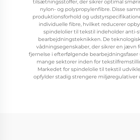
tilsætningsstoffer, der sikrer optimal smør
nylon- og polypropylenfibre. Disse sa
produktionsforhold og udstyrspecifikationer
individuelle fibre, hvilket reducerer opby
spindelolier til tekstil indeholder anti
bearbejdningsteknikken. De teknologiske
vådningsegenskaber, der sikrer en jævn fo
fjernelse i efterfølgende bearbejdningsfaser
mange sektorer inden for tekstilfremstill
Markedet for spindelolie til tekstil udvi
opfylder stadig strengere miljøregulativ