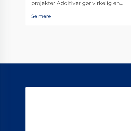
projekter Additiver gør virkelig en
forskel, når det gælder om at
Se mere
forbedre ydeevne og levetid i alle
slags anvendelser. Disse lille
hjælpemidler anvendes på tværs af
forskellige sektorer til at justere st...