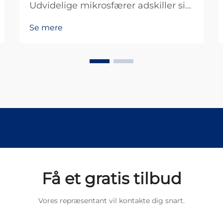
Udvidelige mikrosfærer adskiller sig
som særlige materialer, der
Se mere
grundlæggende består af små hule
kugler, som bliver meget større, når
de udsættes for varme. Det, der gør
dem så effektive, er deres
intelligente konstruktion med et
tyndt polymer sk...
Få et gratis tilbud
Vores repræsentant vil kontakte dig snart.