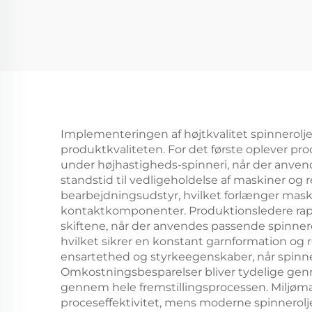
Implementeringen af højtkvalitet spinnerolje ti
produktkvaliteten. For det første oplever pr
under højhastigheds-spinneri, når der anvend
standstid til vedligeholdelse af maskiner og 
bearbejdningsudstyr, hvilket forlænger maski
kontaktkomponenter. Produktionsledere rappo
skiftene, når der anvendes passende spinnerol
hvilket sikrer en konstant garnformation og 
ensartethed og styrkeegenskaber, når spinnero
Omkostningsbesparelser bliver tydelige gennem
gennem hele fremstillingsprocessen. Miljømæs
proceseffektivitet, mens moderne spinnerolje