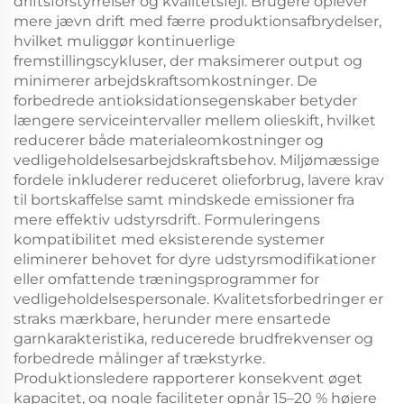
driftsforstyrrelser og kvalitetsfejl. Brugere oplever
mere jævn drift med færre produktionsafbrydelser,
hvilket muliggør kontinuerlige
fremstillingscykluser, der maksimerer output og
minimerer arbejdskraftsomkostninger. De
forbedrede antioksidationsegenskaber betyder
længere serviceintervaller mellem olieskift, hvilket
reducerer både materialeomkostninger og
vedligeholdelsesarbejdskraftsbehov. Miljømæssige
fordele inkluderer reduceret olieforbrug, lavere krav
til bortskaffelse samt mindskede emissioner fra
mere effektiv udstyrsdrift. Formuleringens
kompatibilitet med eksisterende systemer
eliminerer behovet for dyre udstyrsmodifikationer
eller omfattende træningsprogrammer for
vedligeholdelsespersonale. Kvalitetsforbedringer er
straks mærkbare, herunder mere ensartede
garnkarakteristika, reducerede brudfrekvenser og
forbedrede målinger af trækstyrke.
Produktionsledere rapporterer konsekvent øget
kapacitet, og nogle faciliteter opnår 15–20 % højere