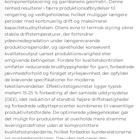
komponentplacering og garnbanens geometri. Denne
renhed resulterer i færre produktionsafbrydelser til
rengøring og vedligeholdelse, hvilket muliggør længere
perioder med kontinuerlig drift og maksimerer
kapacitetsudnyttelsen. Oliens evne til termisk styring sikrer
stabile driftstemperaturer, der forhindrer
ydeevnedegradation under længerevarende
produktionsperioder, og opretholder konsekvent
kvalitetsoutput uanset produktionsvarighed eller
omgivende betingelser. Fordele for kvalitetskontrollen
omfatter reducerede brudhyppigheder for garn, forbedrede
jævnhedsforhold og forøget styrkejævnhed, der opfylder
de krævende specifikationer for moderne
tekstilanvendelser. Effektivitetsgevinster ligger typisk
mellem 15-25 % forbedring af den samlede udstyrsydelse
(OEE), idet reduktion af standtid, højere driftshastigheder
og forbedrede udbytteprocenter kombineres til væsentlige
produktivitetsfordele. De optimerede ydeegenskaber gør
det muligt for producenter at overholde mere stramme
leveringstidsfrister uden at kompromittere
kvalitetsstandarderne, hvilket forbedrer kunderelationerne
og markedspositionen. Desuden reducerer den