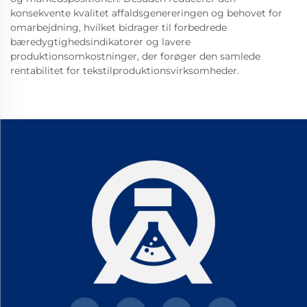
konsekvente kvalitet affaldsgenereringen og behovet for
omarbejdning, hvilket bidrager til forbedrede
bæredygtighedsindikatorer og lavere
produktionsomkostninger, der forøger den samlede
rentabilitet for tekstilproduktionsvirksomheder.