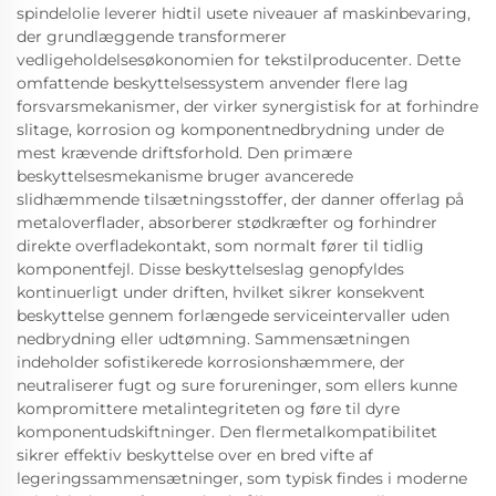
spindelolie leverer hidtil usete niveauer af maskinbevaring,
der grundlæggende transformerer
vedligeholdelsesøkonomien for tekstilproducenter. Dette
omfattende beskyttelsessystem anvender flere lag
forsvarsmekanismer, der virker synergistisk for at forhindre
slitage, korrosion og komponentnedbrydning under de
mest krævende driftsforhold. Den primære
beskyttelsesmekanisme bruger avancerede
slidhæmmende tilsætningsstoffer, der danner offerlag på
metaloverflader, absorberer stødkræfter og forhindrer
direkte overfladekontakt, som normalt fører til tidlig
komponentfejl. Disse beskyttelseslag genopfyldes
kontinuerligt under driften, hvilket sikrer konsekvent
beskyttelse gennem forlængede serviceintervaller uden
nedbrydning eller udtømning. Sammensætningen
indeholder sofistikerede korrosionshæmmere, der
neutraliserer fugt og sure forureninger, som ellers kunne
kompromittere metalintegriteten og føre til dyre
komponentudskiftninger. Den flermetalkompatibilitet
sikrer effektiv beskyttelse over en bred vifte af
legeringssammensætninger, som typisk findes i moderne