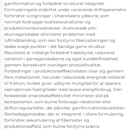
garnformation og forbedret strukturel integritet.
Formuleringens stabilitet under varierende driftsparametre
forhindrer svingninger i smørelseens ydeevne, som
normalt forårsager kvalitetsvariationer og
produktionsinkonsekvenser. Avancerede anti-
skumegenskaber eliminerer problemer med
luftindblanding, som kan forstyrre fiberjusteringen og
skabe svage punkter i det færdige garns struktur.
Resultatet er måleligt forbedret trækstyrke, reduceret
variation i garnegenskaberne og øget kundetilfredshed
gennem konsekvent overlegen produktkvalitet.
Forbedringer i produktionseffektiviteten viser sig gennem
flere mekanismer, herunder reducerede energitab relateret
til friktion, hvilket giver udstyret mulighed for at operere
ved optimale hastigheder med lavere energiforbrug. Den
forbedrede smørelseseffektivitet minimerer slid på
komponenter, som kunne forårsage vibrationer eller
driftsirregulariteter, der påvirker garnformationskvaliteten.
Renhedsegenskaber, der er integreret i oliens formulering,
forhindrer akkumulering af fiberrester og
produktionsaffald, som kunne forstyrre præcis