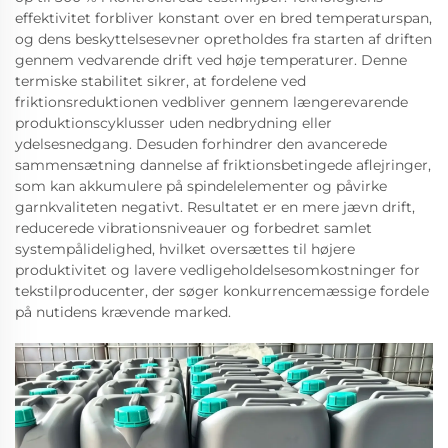
effektivitet forbliver konstant over en bred temperaturspan,
og dens beskyttelsesevner opretholdes fra starten af driften
gennem vedvarende drift ved høje temperaturer. Denne
termiske stabilitet sikrer, at fordelene ved
friktionsreduktionen vedbliver gennem længerevarende
produktionscyklusser uden nedbrydning eller
ydelsesnedgang. Desuden forhindrer den avancerede
sammensætning dannelse af friktionsbetingede aflejringer,
som kan akkumulere på spindelelementer og påvirke
garnkvaliteten negativt. Resultatet er en mere jævn drift,
reducerede vibrationsniveauer og forbedret samlet
systempålidelighed, hvilket oversættes til højere
produktivitet og lavere vedligeholdelsesomkostninger for
tekstilproducenter, der søger konkurrencemæssige fordele
på nutidens krævende marked.