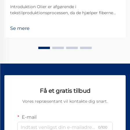
Introduktion Olier er afgørende i
tekstilproduktionsprocessen, da de hjælper fiberne
med at bevæge sig jævnt gennem maskinerne og
derved skabe et bedre stofkvalitet. Af alle de
Se mere
forskellige typer, der findes, er Vortex Spinning Oil
blevet noget af en ...
Få et gratis tilbud
Vores repræsentant vil kontakte dig snart.
E-mail
0/100