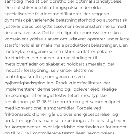
samtidig med at den opretholder optimal spindelydelse.
Den sofistikerede tilsætningspakke indeholder
specialiserede friktionsmodifikatorer, der reagerer
dynamisk på varierende belastningsforhold og automatisk
justerer deres beskyttelsesevner i overensstemmelse med
de operative krav. Dette intelligente smøresystem sikrer
konsekvent ydelse, uanset om udstyret opererer under lette
startforhold eller maksimale produktionsbelastninger. Den
molekylære ingeniørkonstruktion omfatter polære
forbindelser, der danner stærke bindinger til
metaloverflader og skaber et holdbart smørelag, der
modstår forskydning, selv under ekstreme
centrifugalkræfter, som genereres ved
højhastighedsspindling. Produktionsfaciliteter, der
implementerer denne teknologi, oplever øjeblikkelige
forbedringer af energieffektiviteten, med typiske
reduktioner på 12–18 % i motorforbruget sammenlignet
med konventionelle smøremidler. Fordele ved
friktionsreduktionen går ud over energibesparelser og
omfatter også dramatiske forbedringer af slidhastigheden
for komponenter, hvor lejertidsholdbarheden er forlænget
op til 300 % i kontrollerede testmiljøer. Teknologiens