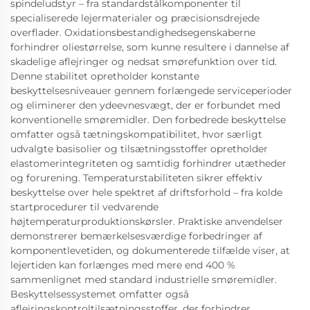
spindeludstyr – fra standardstålkomponenter til
specialiserede lejermaterialer og præcisionsdrejede
overflader. Oxidationsbestandighedsegenskaberne
forhindrer oliestørrelse, som kunne resultere i dannelse af
skadelige aflejringer og nedsat smørefunktion over tid.
Denne stabilitet opretholder konstante
beskyttelsesniveauer gennem forlængede serviceperioder
og eliminerer den ydeevnesvægt, der er forbundet med
konventionelle smøremidler. Den forbedrede beskyttelse
omfatter også tætningskompatibilitet, hvor særligt
udvalgte basisolier og tilsætningsstoffer opretholder
elastomerintegriteten og samtidig forhindrer utætheder
og forurening. Temperaturstabiliteten sikrer effektiv
beskyttelse over hele spektret af driftsforhold – fra kolde
startprocedurer til vedvarende
højtemperaturproduktionskørsler. Praktiske anvendelser
demonstrerer bemærkelsesværdige forbedringer af
komponentlevetiden, og dokumenterede tilfælde viser, at
lejertiden kan forlænges med mere end 400 %
sammenlignet med standard industrielle smøremidler.
Beskyttelsessystemet omfatter også
aflejringskontroltilsætningsstoffer, der forhindrer