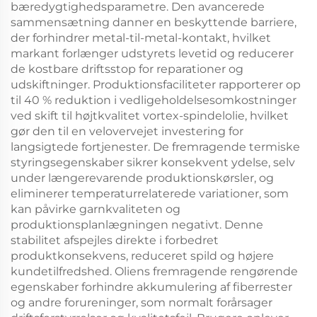
bæredygtighedsparametre. Den avancerede
sammensætning danner en beskyttende barriere,
der forhindrer metal-til-metal-kontakt, hvilket
markant forlænger udstyrets levetid og reducerer
de kostbare driftsstop for reparationer og
udskiftninger. Produktionsfaciliteter rapporterer op
til 40 % reduktion i vedligeholdelsesomkostninger
ved skift til højtkvalitet vortex-spindelolie, hvilket
gør den til en velovervejet investering for
langsigtede fortjenester. De fremragende termiske
styringsegenskaber sikrer konsekvent ydelse, selv
under længerevarende produktionskørsler, og
eliminerer temperaturrelaterede variationer, som
kan påvirke garnkvaliteten og
produktionsplanlægningen negativt. Denne
stabilitet afspejles direkte i forbedret
produktkonsekvens, reduceret spild og højere
kundetilfredshed. Oliens fremragende rengørende
egenskaber forhindre akkumulering af fiberrester
og andre forureninger, som normalt forårsager