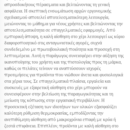
απροσδοκήτους πέρασματα και βελτιώνοντας τη γενική
ασφάλεια. Η σκεπτική ενσωμάτωση αρχών εργονομικής
σχεδιασμού αποτελεί αποτελεσματικότερη λειτουργία,
μειώνοντας το μάθημα για νέους χρήστες και βελτιώνοντας την
αποτελεσματικότητα σε επαγγελματικές εφαρμογές. Από
εμπορική άποψη, η καλή αίσθηση στο χέρι λειτουργεί ως κύριο
διαφοροποιητικό στις ανταγωνιστικές αγορές, συχνά
συνδεδεμένο με πρωτοβουλιακή ποιότητα και προσοχή στη
λεπτομέρεια. Αυτή η παράγωγος συνεισφέρει στην αύξηση της
ικανοποίησης του χρήστη και της πιστολογίας προς τη μάρκα,
καθώς οι πελάτες τείνουν να αναπτύσσουν ισχυρές
προτιμήσεις για προϊόντα που νιώθουν άνετα και φυσιολογικά
στα χέρια τους. Σε επαγγελματικά πλαίσια, εργαλεία και
συσκευές με εξαιρετική αίσθηση στο χέρι μπορούν να
συνεισφέρουν στην βελτίωση της παραγωγικότητας και τη
μείωση της κόπωσης στην εργασιακή περιβάλλον. Η
προσεκτική εξέταση των ιδιοτήτων των υλικών εξασφαλίζει
καλύτερη ρύθμιση θερμοκρασίας, εμποδίζοντας την
ανεπιθύμητη αίσθηση από μακροχρόνια επαφή με κρύα ή
ζεστά επιφάνεια. Επιπλέον, προϊόντα με καλή αίσθηση στο