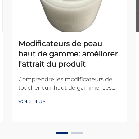
Modificateurs de peau
haut de gamme: améliorer
l'attrait du produit
Comprendre les modificateurs de
toucher cuir haut de gamme. Les
modificateurs de toucher cuir pour
VOIR PLUS
produits haut de gamme sont
essentiellement des traitements
spéciaux appliqués aux articles en
cuir afin d'améliorer leur aspect et
leur sensation au toucher. Ces