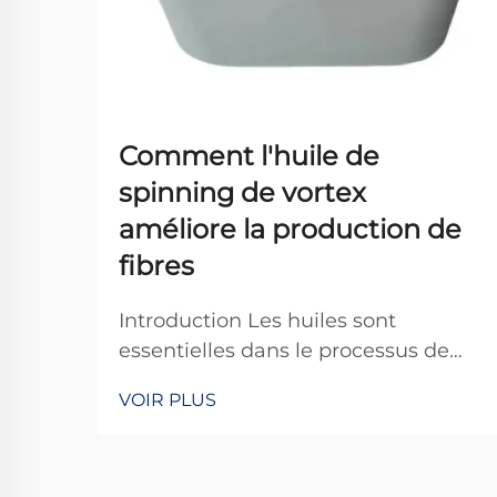
Comment l'huile de
spinning de vortex
améliore la production de
fibres
Introduction Les huiles sont
essentielles dans le processus de
fabrication textile, aidant les fibres à
VOIR PLUS
se déplacer en douceur à travers les
machines et permettant ainsi de
produire un tissu de meilleure