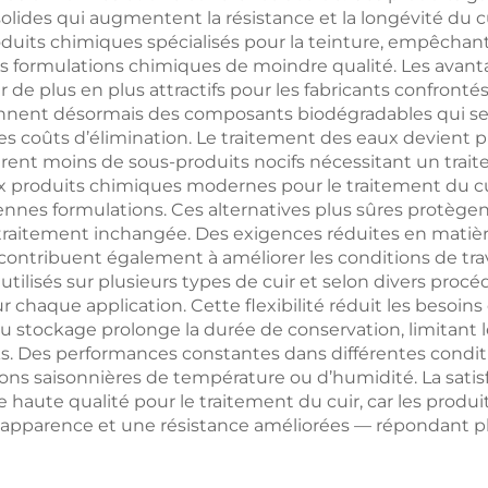
 solides qui augmentent la résistance et la longévité du c
produits chimiques spécialisés pour la teinture, empêch
 formulations chimiques de moindre qualité. Les avan
 de plus en plus attractifs pour les fabricants confront
iennent désormais des composants biodégradables qui s
les coûts d’élimination. Le traitement des eaux devient 
rent moins de sous-produits nocifs nécessitant un trait
ux produits chimiques modernes pour le traitement du cui
nnes formulations. Ces alternatives plus sûres protègen
traitement inchangée. Des exigences réduites en matière 
ontribuent également à améliorer les conditions de trav
utilisés sur plusieurs types de cuir et selon divers procé
 chaque application. Cette flexibilité réduit les besoins
au stockage prolonge la durée de conservation, limitant l
cks. Des performances constantes dans différentes cond
ations saisonnières de température ou d’humidité. La sati
 haute qualité pour le traitement du cuir, car les produi
apparence et une résistance améliorées — répondant 