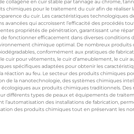
 de collagène en cuir stable par tannage au chrome, tan
s chimiques pour le traitement du cuir afin de réaliser la
l’apparence du cuir. Les caractéristiques technologique
ns avancées qui accroissent l’efficacité des procédés to
ntes propriétés de pénétration, garantissant une répart
 de fonctionner efficacement dans diverses conditions d
ronnement chimique optimal. De nombreux produits chi
odégradables, conformément aux pratiques de fabricati
e cuir pour vêtements, le cuir d’ameublement, le cuir 
ues spécifiques adaptées pour obtenir les caractéristiqu
a réaction au feu. Le secteur des produits chimiques po
tion de la nanotechnologie, des systèmes chimiques inte
es écologiques aux produits chimiques traditionnels. Des
sur différents types de peaux et équipements de traite
t l’automatisation des installations de fabrication, per
lisation des produits chimiques tout en préservant les nor