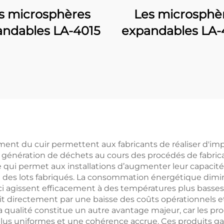
s microsphères
Les microsphè
andables LA-4015
expandables LA
tement du cuir permettent aux fabricants de réaliser d'
 la génération de déchets au cours des procédés de fabri
 qui permet aux installations d’augmenter leur capacit
des lots fabriqués. La consommation énergétique diminu
ci agissent efficacement à des températures plus basses q
it directement par une baisse des coûts opérationnels e
e la qualité constitue un autre avantage majeur, car les 
plus uniformes et une cohérence accrue. Ces produits g