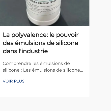
La polyvalence: le pouvoir
Po
des émulsions de silicone
exp
dans l'industrie
uti
au
Comprendre les émulsions de
silicone : Les émulsions de silicone
L'i
sont essentiellement constituées de
rec
VOIR PLUS
polymères de silicone mélangés à
capa
VOI
de l'eau, ce qui les rend très
per
importantes dans de nombreux
poid
secteurs industriels. On retrouve ces
Les
émulsions partout, en réalité, dans