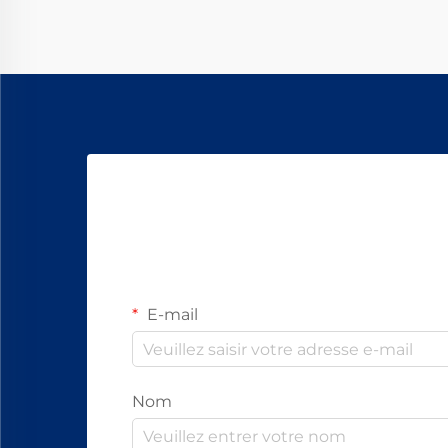
qualité. Parmi tous les types
disponibles, l'huile pour filature
Vortex est devenue une sorte de ...
E-mail
Nom