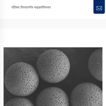
पॉलिमर विस्तारणीय माइक्रोस्फियर