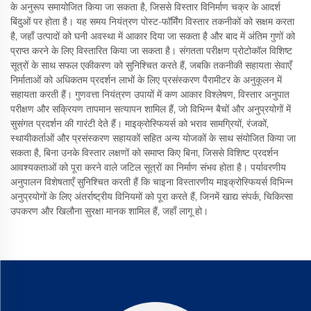
के अनुरूप समायोजित किया जा सकता है, जिससे विस्तार विनिर्माण चक्र के आदर्श
बिंदुओं पर होता है। यह समय नियंत्रण पोस्ट-फॉर्मिंग विस्तार तकनीकों को सक्षम करता
है, जहाँ उत्पादों को घनी अवस्था में आकार दिया जा सकता है और बाद में अंतिम गुणों को
प्राप्त करने के लिए विस्तारित किया जा सकता है। संगतता परीक्षण प्रोटोकॉल विशिष्ट
सूत्रों के साथ सफल एकीकरण को सुनिश्चित करते हैं, जबकि तकनीकी सहायता सेवाएँ
निर्माताओं को अधिकतम प्रदर्शन लाभों के लिए प्रसंस्करण पैरामीटर के अनुकूलन में
सहायता करती हैं। गुणवत्ता नियंत्रण उपायों में कण आकार विश्लेषण, विस्तार अनुपात
परीक्षण और सक्रियण तापमान सत्यापन शामिल हैं, जो विभिन्न बैचों और अनुप्रयोगों में
सुसंगत प्रदर्शन की गारंटी देते हैं। माइक्रोस्फियर्स को भराव सामग्रियों, रंजकों,
स्थायीकर्ताओं और प्रसंस्करण सहायकों सहित अन्य योजकों के साथ संयोजित किया जा
सकता है, बिना उनके विस्तार लक्षणों को समाप्त किए बिना, जिससे विशिष्ट प्रदर्शन
आवश्यकताओं को पूरा करने वाले जटिल सूत्रों का निर्माण संभव होता है। पर्यावरणीय
अनुपालन विशेषताएँ सुनिश्चित करती हैं कि चाइना विस्तारणीय माइक्रोस्फियर्स विभिन्न
अनुप्रयोगों के लिए अंतर्राष्ट्रीय विनियमों को पूरा करते हैं, जिनमें खाद्य संपर्क, चिकित्सा
उपकरण और खिलौना सुरक्षा मानक शामिल हैं, जहाँ लागू हो।