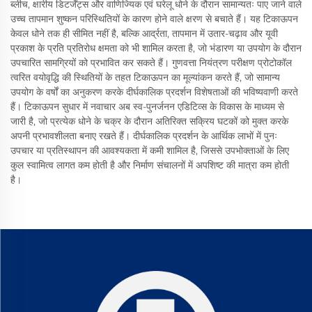
ब्लीच, क्षारीय डिटर्जेंट्स और वाणिज्यिक एवं घरेलू धोने के दौरान सामान्यतः पाए जाने वाले
उच्च तापमान शुष्कन परिस्थितियों के कारण होने वाले क्षरण से बचाते हैं। यह टिकाऊपन
केवल धोने तक ही सीमित नहीं है, बल्कि आर्द्रता, तापमान में उतार-चढ़ाव और यूवी
प्रकाश के प्रति प्रतिरोध क्षमता को भी शामिल करता है, जो भंडारण या उपयोग के दौरान
उपचारित सामग्रियों को प्रभावित कर सकते हैं। गुणवत्ता नियंत्रण परीक्षण प्रोटोकॉल
त्वरित वयोवृद्धि की स्थितियों के तहत टिकाऊपन का मूल्यांकन करते हैं, जो सामान्य
उपयोग के वर्षों का अनुकरण करके दीर्घकालिक प्रदर्शन विशेषताओं की भविष्यवाणी करते
हैं। टिकाऊपन सुधार में नवाचार अब स्व-पुनर्जनन एडिटिव्स के विकास के माध्यम से
जारी है, जो प्रत्येक धोने के चक्र के दौरान अतिरिक्त सक्रिय घटकों को मुक्त करके
अपनी प्रभावशीलता बनाए रखते हैं। दीर्घकालिक प्रदर्शन के आर्थिक लाभों में पुनः
उपचार या प्रतिस्थापन की आवश्यकता में कमी शामिल है, जिससे उपभोक्ताओं के लिए
कुल स्वामित्व लागत कम होती है और निर्माण संचालनों में अपशिष्ट की मात्रा कम होती
है।